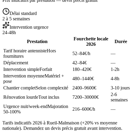
Prix indicatifs par prestation — devis précis gratuit
Délai standard
2 à 5 semaines
Intervention urgence
24-48h
Fourchette locale
Prestation
Durée
2026
Tarif horaire antenniste
Hors
52–84
€/h
—
fournitures
Déplacement
42–84
€
—
Intervention simple
Forfait
180–420
€
1-2h
Intervention moyenne
Matériel +
480–1440
€
4-8h
pose
Chantier complet
Selon complexité
2400–9600
€
3-10 jours
2-6
Rénovation lourde
Tout inclus
7200–30000
€
semaines
Urgence nuit/week-end
Majoration
216–600
€/h
—
50-100%
Tarifs indicatifs 2026 à Rueil-Malmaison (+20% vs moyenne
nationale). Demandez un devis précis gratuit avant intervention.