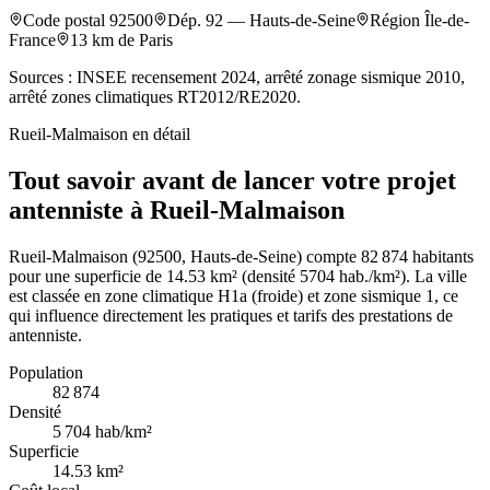
Code postal
92500
Dép.
92
—
Hauts-de-Seine
Région
Île-de-
France
13
km de Paris
Sources : INSEE recensement 2024, arrêté zonage sismique 2010,
arrêté zones climatiques RT2012/RE2020.
Rueil-Malmaison
en détail
Tout savoir avant de lancer votre projet
antenniste à Rueil-Malmaison
Rueil-Malmaison (92500, Hauts-de-Seine) compte 82 874 habitants
pour une superficie de 14.53 km² (densité 5704 hab./km²). La ville
est classée en zone climatique H1a (froide) et zone sismique 1, ce
qui influence directement les pratiques et tarifs des prestations de
antenniste.
Population
82 874
Densité
5 704
hab/km²
Superficie
14.53
km²