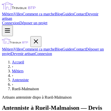
Métiers
Villes
Comment ça marche
Blog
Guides
Contact
Devenir
artisan
Connexion
Déposer un projet
Métiers
Villes
Comment ça marche
Blog
Guides
Contact
Déposer un
projet
Devenir artisan
Connexion
Accueil
›
Métiers
›
Antenniste
›
Rueil-Malmaison
Artisans
antenniste
dispo à
Rueil-Malmaison
Antenniste à Rueil-Malmaison — Devis