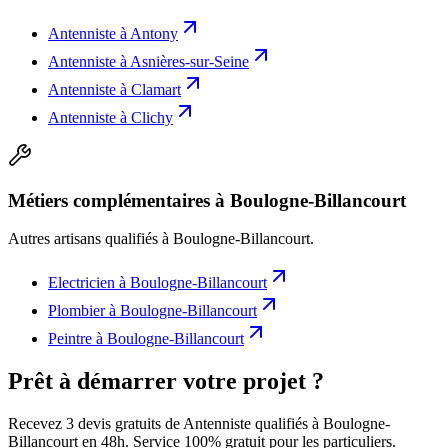
Antenniste
à
Antony
Antenniste
à
Asnières-sur-Seine
Antenniste
à
Clamart
Antenniste
à
Clichy
Métiers complémentaires à Boulogne-Billancourt
Autres artisans qualifiés à
Boulogne-Billancourt
.
Electricien
à
Boulogne-Billancourt
Plombier
à
Boulogne-Billancourt
Peintre
à
Boulogne-Billancourt
Prêt à démarrer votre projet ?
Recevez 3 devis gratuits de Antenniste qualifiés à Boulogne-
Billancourt en 48h. Service 100% gratuit pour les particuliers.