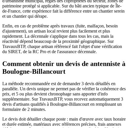
d'urbanisme municipal, règles des copropriétés du secteur, zones de
patrimoine protégé si applicable. Sur du bâti ancien typique de Île-
de-France, cette expérience fait la différence entre un chantier serein
et un chantier qui dérape.
Enfin, en cas de problème après travaux (fuite, malfaçon, besoin
d'ajustement), un artisan local revient plus facilement et plus
rapidement. La décennale s'applique dans tous les cas, mais la
réactivité dépend beaucoup de la proximité géographique. Sur
TravauxBTP, chaque artisan référencé fait l'objet d'une vérification
du SIRET, de la RC Pro et de l'assurance décennale.
Comment obtenir un devis de antenniste à
Boulogne-Billancourt
La méthode recommandée est de demander 3 devis détaillés en
parallèle. Un devis unique ne permet pas de vérifier la cohérence des
prix, et 5 ou plus devient chronophage sans apporter d'info
supplémentaire. Sur TravauxBTP, vous recevez automatiquement 3
devis d'artisans qualifiés à Boulogne-Billancourt en remplissant un
formulaire de 2 minutes.
Le devis doit détailler chaque poste : main d'œuvre avec taux horaire
et durée estimée, matériaux avec références précises, frais annexes