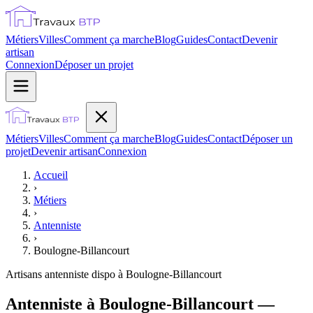
Métiers
Villes
Comment ça marche
Blog
Guides
Contact
Devenir
artisan
Connexion
Déposer un projet
Métiers
Villes
Comment ça marche
Blog
Guides
Contact
Déposer un
projet
Devenir artisan
Connexion
Accueil
›
Métiers
›
Antenniste
›
Boulogne-Billancourt
Artisans
antenniste
dispo à
Boulogne-Billancourt
Antenniste à Boulogne-Billancourt —