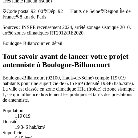
Très faible (aucun risque)
Code postal
92100
Dép.
92
—
Hauts-de-Seine
Région
Île-de-
France
8
km de Paris
Sources : INSEE recensement 2024, arrêté zonage sismique 2010,
arrêté zones climatiques RT2012/RE2020.
Boulogne-Billancourt
en détail
Tout savoir avant de lancer votre projet
antenniste à Boulogne-Billancourt
Boulogne-Billancourt (92100, Hauts-de-Seine) compte 119 019
habitants pour une superficie de 6.15 km² (densité 19346 hab./km²).
La ville est classée en zone climatique H1a (froide) et zone sismique
1, ce qui influence directement les pratiques et tarifs des prestations
de antenniste.
Population
119 019
Densité
19 346
hab/km²
Superficie