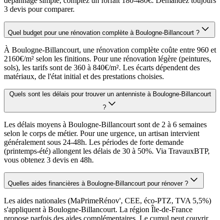
dépannage simple, comptez un forfait 180-480€. Demandez toujours
3 devis pour comparer.
Quel budget pour une rénovation complète à Boulogne-Billancourt ?
À Boulogne-Billancourt, une rénovation complète coûte entre 960 et
2160€/m² selon les finitions. Pour une rénovation légère (peintures,
sols), les tarifs sont de 360 à 840€/m². Les écarts dépendent des
matériaux, de l'état initial et des prestations choisies.
Quels sont les délais pour trouver un antenniste à Boulogne-Billancourt
?
Les délais moyens à Boulogne-Billancourt sont de 2 à 6 semaines
selon le corps de métier. Pour une urgence, un artisan intervient
généralement sous 24-48h. Les périodes de forte demande
(printemps-été) allongent les délais de 30 à 50%. Via TravauxBTP,
vous obtenez 3 devis en 48h.
Quelles aides financières à Boulogne-Billancourt pour rénover ?
Les aides nationales (MaPrimeRénov', CEE, éco-PTZ, TVA 5,5%)
s'appliquent à Boulogne-Billancourt. La région Île-de-France
propose parfois des aides complémentaires. Le cumul peut couvrir