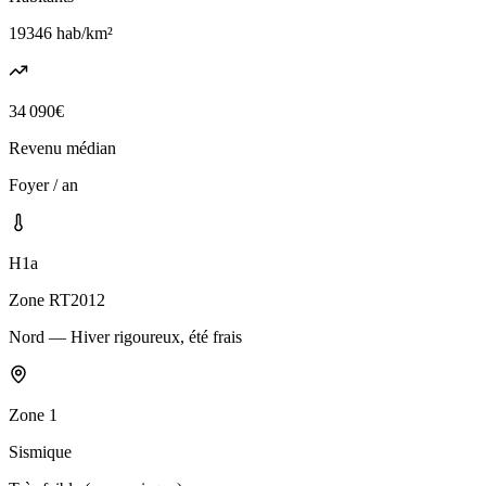
19346
hab/km²
34 090
€
Revenu médian
Foyer / an
H1a
Zone RT2012
Nord — Hiver rigoureux, été frais
Zone
1
Sismique