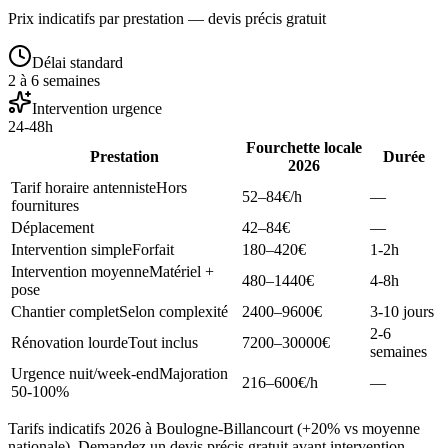
Prix indicatifs par prestation — devis précis gratuit
Délai standard
2 à 6 semaines
Intervention urgence
24-48h
Fourchette locale
Prestation
Durée
2026
Tarif horaire antenniste
Hors
52–84
€/h
—
fournitures
Déplacement
42–84
€
—
Intervention simple
Forfait
180–420
€
1-2h
Intervention moyenne
Matériel +
480–1440
€
4-8h
pose
Chantier complet
Selon complexité
2400–9600
€
3-10 jours
2-6
Rénovation lourde
Tout inclus
7200–30000
€
semaines
Urgence nuit/week-end
Majoration
216–600
€/h
—
50-100%
Tarifs indicatifs 2026 à Boulogne-Billancourt (+20% vs moyenne
nationale). Demandez un devis précis gratuit avant intervention.