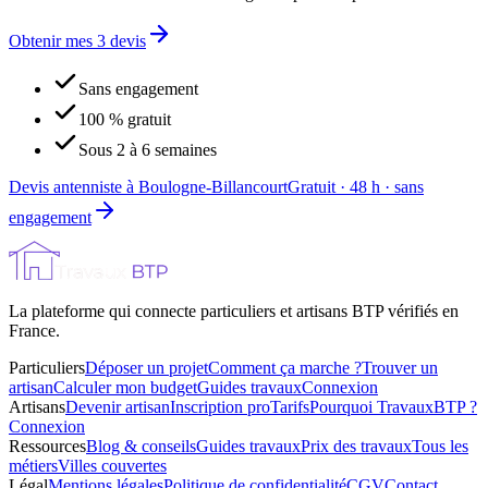
Obtenir mes 3 devis
Sans engagement
100 % gratuit
Sous 2 à 6 semaines
Devis antenniste à Boulogne-Billancourt
Gratuit · 48 h · sans
engagement
La plateforme qui connecte particuliers et artisans BTP vérifiés en
France.
Particuliers
Déposer un projet
Comment ça marche ?
Trouver un
artisan
Calculer mon budget
Guides travaux
Connexion
Artisans
Devenir artisan
Inscription pro
Tarifs
Pourquoi TravauxBTP ?
Connexion
Ressources
Blog & conseils
Guides travaux
Prix des travaux
Tous les
métiers
Villes couvertes
Légal
Mentions légales
Politique de confidentialité
CGV
Contact