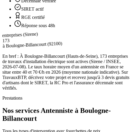
Décennale vérifiée
SIRET actif
RGE certifié
Réponse sous 48h
entreprises (Sirene)
173
(92100)
Boulogne-Billancourt
à
En bref :
À Boulogne-Billancourt (Hauts-de-Seine), 173 entreprises
de travaux d'installation électrique sont actives (Sirene / INSEE,
2026-07-08). Le taux horaire moyen d'un antenniste en France se
situe entre 40 et 70 €/h en 2026 (moyenne nationale indicative). Sur
TravauxBTP, décrivez votre projet et recevez jusqu'à 3 devis gratuits
d'artisans dont le SIRET, la RC Pro et l'assurance décennale sont
vérifiés.
Prestations
Nos services Antenniste à Boulogne-
Billancourt
Tous les types d'intervention avec fourchettes de prix