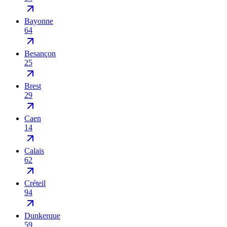
Bayonne
64
Besançon
25
Brest
29
Caen
14
Calais
62
Créteil
94
Dunkerque
59