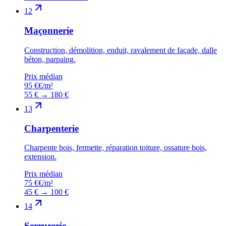
12
Maçonnerie
Construction, démolition, enduit, ravalement de façade, dalle
béton, parpaing.
Prix médian
95 €
€/m²
55 €
→
180 €
13
Charpenterie
Charpente bois, fermette, réparation toiture, ossature bois,
extension.
Prix médian
75 €
€/m²
45 €
→
100 €
14
Serrurerie