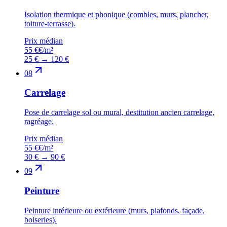
Isolation thermique et phonique (combles, murs, plancher,
toiture-terrasse).
Prix médian
55 €
€/m²
25 €
→
120 €
08
Carrelage
Pose de carrelage sol ou mural, destitution ancien carrelage,
ragréage.
Prix médian
55 €
€/m²
30 €
→
90 €
09
Peinture
Peinture intérieure ou extérieure (murs, plafonds, façade,
boiseries).