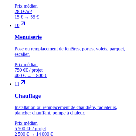
Prix médian
28 €
€/m²
15 €
→
55 €
10
Menuiserie
Pose ou remplacement de fenêtres, portes, volets, parquet,
escalier.
Prix médian
750 €
€ / projet
400 €
→
1 800 €
11
Chauffage
Installation ou remplacement de chaudière, radiateurs,
plancher chauffant, pompe à chaleur.
Prix médian
5 500 €
€ / projet
2 500 €
→
14 000 €