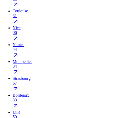
Toulouse
31
Nice
06
Nantes
44
Montpellier
34
Strasbourg
67
Bordeaux
33
Lille
59