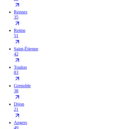
Rennes
35
Reims
51
Saint-Étienne
42
Toulon
83
Grenoble
38
Dijon
21
Angers
49