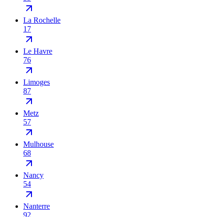
La Rochelle
17
Le Havre
76
Limoges
87
Metz
57
Mulhouse
68
Nancy
54
Nanterre
92