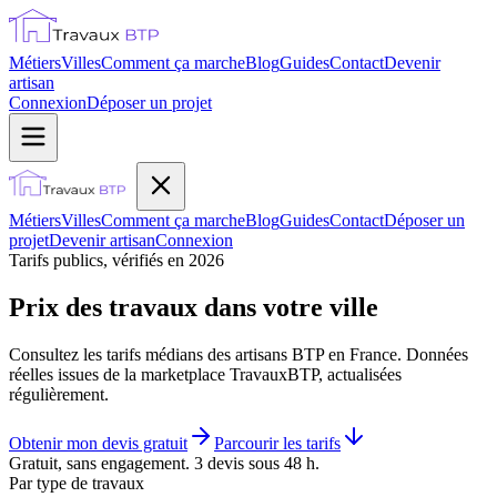
Métiers
Villes
Comment ça marche
Blog
Guides
Contact
Devenir
artisan
Connexion
Déposer un projet
Métiers
Villes
Comment ça marche
Blog
Guides
Contact
Déposer un
projet
Devenir artisan
Connexion
Tarifs publics, vérifiés en 2026
Prix des travaux dans votre ville
Consultez les tarifs médians des artisans BTP en France. Données
réelles issues de la marketplace TravauxBTP, actualisées
régulièrement.
Obtenir mon devis gratuit
Parcourir les tarifs
Gratuit, sans engagement. 3 devis sous 48 h.
Par type de travaux