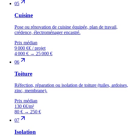
05
Cuisine
Pose ou rénovation de cuisine équipée, plan de travail,
crédence, électroménager encastré.
Prix médian
9 000 €
€ / projet
4 000 €
→
25 000 €
06
Toiture
Réfection, réparation ou isolation de toiture (tuiles, ardoises,
zinc, membrane).
Prix médian
130 €
€/m²
80 €
→
250 €
07
Isolation