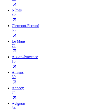
Nîmes
30
Clermont-Ferrand
63
Le Mans
72
Aix-en-Provence
13
Amiens
80
Annecy
74
Avignon
84