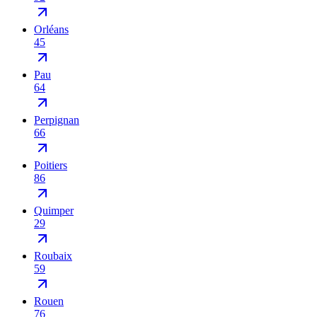
Orléans
45
Pau
64
Perpignan
66
Poitiers
86
Quimper
29
Roubaix
59
Rouen
76