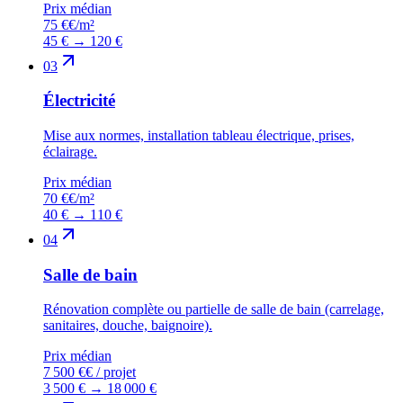
Prix médian
75 €
€/m²
45 €
→
120 €
03
Électricité
Mise aux normes, installation tableau électrique, prises,
éclairage.
Prix médian
70 €
€/m²
40 €
→
110 €
04
Salle de bain
Rénovation complète ou partielle de salle de bain (carrelage,
sanitaires, douche, baignoire).
Prix médian
7 500 €
€ / projet
3 500 €
→
18 000 €