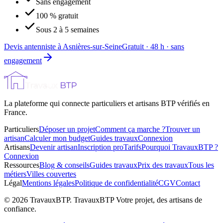
Sans engagement
100 % gratuit
Sous 2 à 5 semaines
Devis antenniste à Asnières-sur-Seine
Gratuit · 48 h · sans
engagement
La plateforme qui connecte particuliers et artisans BTP vérifiés en
France.
Particuliers
Déposer un projet
Comment ça marche ?
Trouver un
artisan
Calculer mon budget
Guides travaux
Connexion
Artisans
Devenir artisan
Inscription pro
Tarifs
Pourquoi TravauxBTP ?
Connexion
Ressources
Blog & conseils
Guides travaux
Prix des travaux
Tous les
métiers
Villes couvertes
Légal
Mentions légales
Politique de confidentialité
CGV
Contact
©
2026
TravauxBTP.
TravauxBTP Votre projet, des artisans de
confiance.