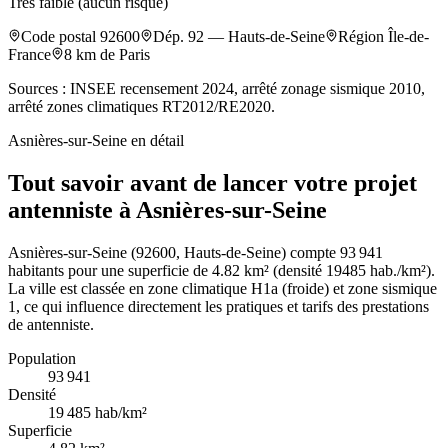
Très faible (aucun risque)
Code postal
92600
Dép.
92
—
Hauts-de-Seine
Région
Île-de-
France
8
km de Paris
Sources : INSEE recensement 2024, arrêté zonage sismique 2010,
arrêté zones climatiques RT2012/RE2020.
Asnières-sur-Seine
en détail
Tout savoir avant de lancer votre projet
antenniste à Asnières-sur-Seine
Asnières-sur-Seine (92600, Hauts-de-Seine) compte 93 941
habitants pour une superficie de 4.82 km² (densité 19485 hab./km²).
La ville est classée en zone climatique H1a (froide) et zone sismique
1, ce qui influence directement les pratiques et tarifs des prestations
de antenniste.
Population
93 941
Densité
19 485
hab/km²
Superficie