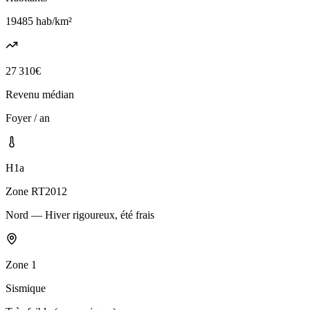
19485
hab/km²
27 310
€
Revenu médian
Foyer / an
H1a
Zone RT2012
Nord — Hiver rigoureux, été frais
Zone
1
Sismique