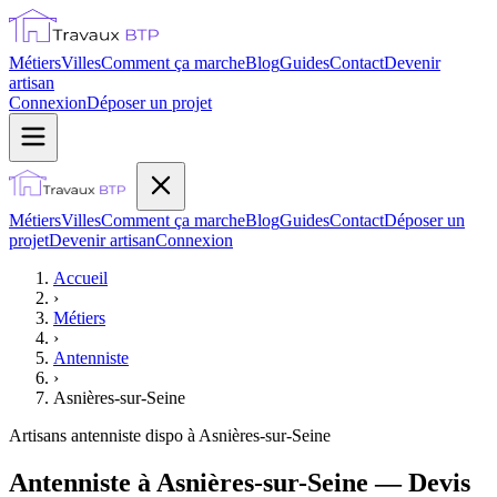
Métiers
Villes
Comment ça marche
Blog
Guides
Contact
Devenir
artisan
Connexion
Déposer un projet
Métiers
Villes
Comment ça marche
Blog
Guides
Contact
Déposer un
projet
Devenir artisan
Connexion
Accueil
›
Métiers
›
Antenniste
›
Asnières-sur-Seine
Artisans
antenniste
dispo à
Asnières-sur-Seine
Antenniste à Asnières-sur-Seine — Devis