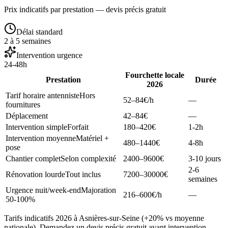
Prix indicatifs par prestation — devis précis gratuit
Délai standard
2 à 5 semaines
Intervention urgence
24-48h
Fourchette locale
Prestation
Durée
2026
Tarif horaire antenniste
Hors
52–84
€/h
—
fournitures
Déplacement
42–84
€
—
Intervention simple
Forfait
180–420
€
1-2h
Intervention moyenne
Matériel +
480–1440
€
4-8h
pose
Chantier complet
Selon complexité
2400–9600
€
3-10 jours
2-6
Rénovation lourde
Tout inclus
7200–30000
€
semaines
Urgence nuit/week-end
Majoration
216–600
€/h
—
50-100%
Tarifs indicatifs 2026 à Asnières-sur-Seine (+20% vs moyenne
nationale). Demandez un devis précis gratuit avant intervention.