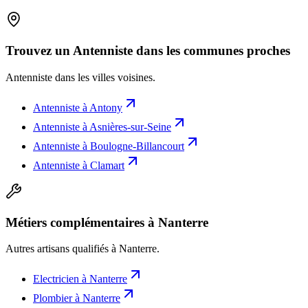
Trouvez un Antenniste dans les communes proches
Antenniste
dans les villes voisines.
Antenniste
à
Antony
Antenniste
à
Asnières-sur-Seine
Antenniste
à
Boulogne-Billancourt
Antenniste
à
Clamart
Métiers complémentaires à Nanterre
Autres artisans qualifiés à
Nanterre
.
Electricien
à
Nanterre
Plombier
à
Nanterre