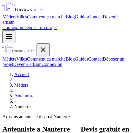
Métiers
Villes
Comment ça marche
Blog
Guides
Contact
Devenir
artisan
Connexion
Déposer un projet
Métiers
Villes
Comment ça marche
Blog
Guides
Contact
Déposer un
projet
Devenir artisan
Connexion
Accueil
›
Métiers
›
Antenniste
›
Nanterre
Artisans
antenniste
dispo à
Nanterre
Antenniste à Nanterre — Devis gratuit en