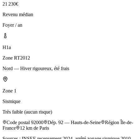
21 230
€
Revenu médian
Foyer / an
H1a
Zone RT2012
Nord — Hiver rigoureux, été frais
Zone
1
Sismique
Très faible (aucun risque)
Code postal
92000
Dép.
92
—
Hauts-de-Seine
Région
Île-de-
France
12
km de Paris
Sources : INSEE recensement 2024, arrêté zonage sismique 2010,