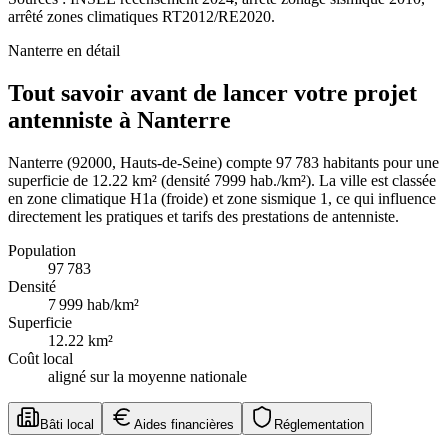
arrêté zones climatiques RT2012/RE2020.
Nanterre
en détail
Tout savoir avant de lancer votre projet
antenniste à Nanterre
Nanterre (92000, Hauts-de-Seine) compte 97 783 habitants pour une
superficie de 12.22 km² (densité 7999 hab./km²). La ville est classée
en zone climatique H1a (froide) et zone sismique 1, ce qui influence
directement les pratiques et tarifs des prestations de antenniste.
Population
97 783
Densité
7 999
hab/km²
Superficie
12.22
km²
Coût local
aligné sur la moyenne nationale
Bâti local
Aides financières
Réglementation