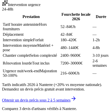
Intervention urgence
24-48h
Fourchette locale
Prestation
Durée
2026
Tarif horaire antenniste
Hors
52–84
€/h
—
fournitures
Déplacement
42–84
€
—
Intervention simple
Forfait
180–420
€
1-2h
Intervention moyenne
Matériel +
480–1440
€
4-8h
pose
Chantier complet
Selon complexité
2400–9600
€
3-10 jours
2-6
Rénovation lourde
Tout inclus
7200–30000
€
semaines
Urgence nuit/week-end
Majoration
216–600
€/h
—
50-100%
Tarifs indicatifs 2026 à Nanterre (+20% vs moyenne nationale).
Demandez un devis précis gratuit avant intervention.
Obtenir un devis précis sous
2 à 5 semaines
Comparez 3 devis d'artisans vérifiés à
Nanterre
.