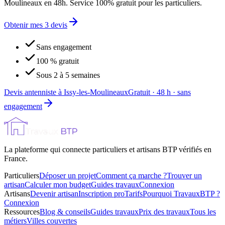
Moulineaux en 48h. Service 100% gratuit pour les particuliers.
Obtenir mes 3 devis
Sans engagement
100 % gratuit
Sous 2 à 5 semaines
Devis antenniste à Issy-les-Moulineaux
Gratuit · 48 h · sans
engagement
La plateforme qui connecte particuliers et artisans BTP vérifiés en
France.
Particuliers
Déposer un projet
Comment ça marche ?
Trouver un
artisan
Calculer mon budget
Guides travaux
Connexion
Artisans
Devenir artisan
Inscription pro
Tarifs
Pourquoi TravauxBTP ?
Connexion
Ressources
Blog & conseils
Guides travaux
Prix des travaux
Tous les
métiers
Villes couvertes