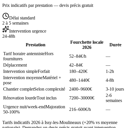
Prix indicatifs par prestation — devis précis gratuit
Délai standard
2 à 5 semaines
Intervention urgence
24-48h
Fourchette locale
Prestation
Durée
2026
Tarif horaire antenniste
Hors
52–84
€/h
—
fournitures
Déplacement
42–84
€
—
Intervention simple
Forfait
180–420
€
1-2h
Intervention moyenne
Matériel +
480–1440
€
4-8h
pose
Chantier complet
Selon complexité
2400–9600
€
3-10 jours
2-6
Rénovation lourde
Tout inclus
7200–30000
€
semaines
Urgence nuit/week-end
Majoration
216–600
€/h
—
50-100%
Tarifs indicatifs 2026 à Issy-les-Moulineaux (+20% vs moyenne
nationale). Demandez un devis précis gratuit avant intervention.