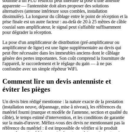
soumise à un PLU restrictif peut interdire la pose d'une antenne
apparente — l'antenniste doit alors proposer des solutions
alternatives (antenne intérieure sous combles, installation
dissimulée). La longueur du câblage entre le point de réception et la
prise finale est un autre facteur : au-delà de 20 à 25 mètres de câble
coaxial sans amplificateur, le signal peut s'affaiblir suffisamment
pour dégrader la réception.
La pose d'un amplificateur de distribution (pré-amplificateur ou
amplificateur de ligne) est une ligne supplémentaire au devis qui
peut être nécessaire dans les immeubles anciens dont le câblage
génère des pertes importantes. Son coût comprend la fourniture de
l'appareil, le raccordement et le réglage du gain — à ne pas
confondre avec un simple répéteur WiFi.
Comment lire un devis antenniste et
éviter les pièges
Un devis bien rédigé mentionne : la nature exacte de la prestation
(installation neuve, dépannage, mise à niveau), les références du
matériel fourni (marque et modèle de l'antenne, section et qualité du
câble), le temps estimé d'intervention, et les conditions de garantie
sur la main-d'œuvre. Méfiez-vous des devis ne mentionnant pas la
référence du matériel : il est impossible de vérifier si le produit