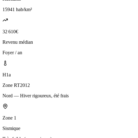
15941
hab/km²
32 610
€
Revenu médian
Foyer / an
H1a
Zone RT2012
Nord — Hiver rigoureux, été frais
Zone
1
Sismique