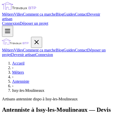
Métiers
Villes
Comment ça marche
Blog
Guides
Contact
Devenir
artisan
Connexion
Déposer un projet
Métiers
Villes
Comment ça marche
Blog
Guides
Contact
Déposer un
projet
Devenir artisan
Connexion
Accueil
›
Métiers
›
Antenniste
›
Issy-les-Moulineaux
Artisans
antenniste
dispo à
Issy-les-Moulineaux
Antenniste à Issy-les-Moulineaux — Devis