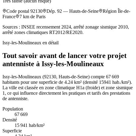
Très faible (aucun risque)
Code postal
92130
Dép.
92
—
Hauts-de-Seine
Région
Île-de-
France
7
km de Paris
Sources : INSEE recensement 2024, arrêté zonage sismique 2010,
arrêté zones climatiques RT2012/RE2020.
Issy-les-Moulineaux
en détail
Tout savoir avant de lancer votre projet
antenniste à Issy-les-Moulineaux
Issy-les-Moulineaux (92130, Hauts-de-Seine) compte 67 669
habitants pour une superficie de 4.24 km² (densité 15941 hab./km²).
La ville est classée en zone climatique H1a (froide) et zone sismique
1, ce qui influence directement les pratiques et tarifs des prestations
de antenniste.
Population
67 669
Densité
15 941
hab/km²
Superficie