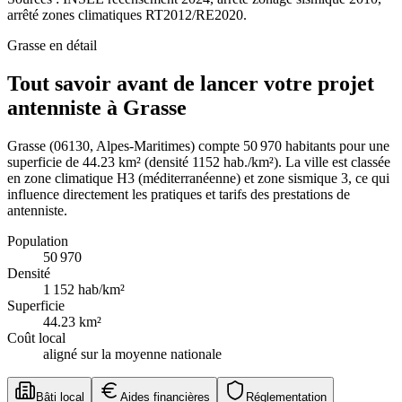
arrêté zones climatiques RT2012/RE2020.
Grasse
en détail
Tout savoir avant de lancer votre projet
antenniste à Grasse
Grasse (06130, Alpes-Maritimes) compte 50 970 habitants pour une
superficie de 44.23 km² (densité 1152 hab./km²). La ville est classée
en zone climatique H3 (méditerranéenne) et zone sismique 3, ce qui
influence directement les pratiques et tarifs des prestations de
antenniste.
Population
50 970
Densité
1 152
hab/km²
Superficie
44.23
km²
Coût local
aligné sur la moyenne nationale
Bâti local
Aides financières
Réglementation