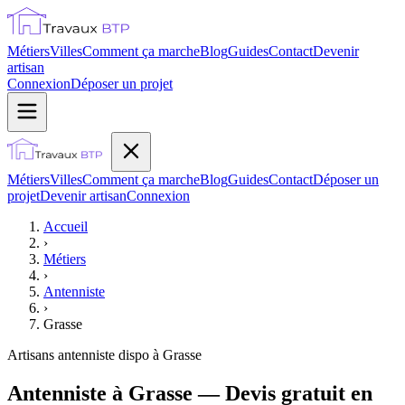
Métiers
Villes
Comment ça marche
Blog
Guides
Contact
Devenir
artisan
Connexion
Déposer un projet
Métiers
Villes
Comment ça marche
Blog
Guides
Contact
Déposer un
projet
Devenir artisan
Connexion
Accueil
›
Métiers
›
Antenniste
›
Grasse
Artisans
antenniste
dispo à
Grasse
Antenniste à Grasse — Devis gratuit en