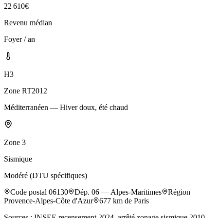
22 610
€
Revenu médian
Foyer / an
H3
Zone RT2012
Méditerranéen — Hiver doux, été chaud
Zone
3
Sismique
Modéré (DTU spécifiques)
Code postal
06130
Dép.
06
—
Alpes-Maritimes
Région
Provence-Alpes-Côte d'Azur
677
km de Paris
Sources : INSEE recensement 2024, arrêté zonage sismique 2010,