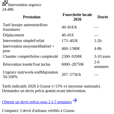
Intervention urgence
24-48h
Fourchette locale
Prestation
Durée
2026
Tarif horaire antenniste
Hors
49–81
€/h
—
fournitures
Déplacement
40–81
€
—
Intervention simple
Forfait
173–402
€
1-2h
Intervention moyenne
Matériel +
460–1380
€
4-8h
pose
Chantier complet
Selon complexité
2300–9200
€
3-10 jours
2-6
Rénovation lourde
Tout inclus
6900–28750
€
semaines
Urgence nuit/week-end
Majoration
207–575
€/h
—
50-100%
Tarifs indicatifs 2026 à Grasse (+15% vs moyenne nationale).
Demandez un devis précis gratuit avant intervention.
Obtenir un devis précis sous
2 à 5 semaines
Comparez 3 devis d'artisans vérifiés à
Grasse
.