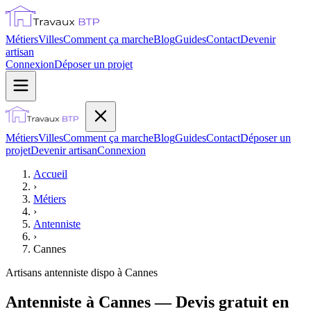
Métiers
Villes
Comment ça marche
Blog
Guides
Contact
Devenir
artisan
Connexion
Déposer un projet
Métiers
Villes
Comment ça marche
Blog
Guides
Contact
Déposer un
projet
Devenir artisan
Connexion
Accueil
›
Métiers
›
Antenniste
›
Cannes
Artisans
antenniste
dispo à
Cannes
Antenniste à Cannes — Devis gratuit en