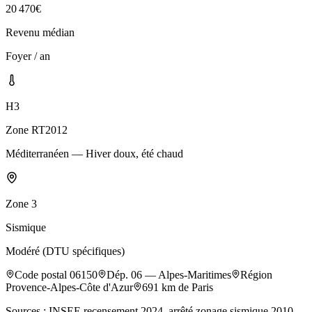
20 470
€
Revenu médian
Foyer / an
H3
Zone RT2012
Méditerranéen — Hiver doux, été chaud
Zone
3
Sismique
Modéré (DTU spécifiques)
Code postal
06150
Dép.
06
—
Alpes-Maritimes
Région
Provence-Alpes-Côte d'Azur
691
km de Paris
Sources : INSEE recensement 2024, arrêté zonage sismique 2010,