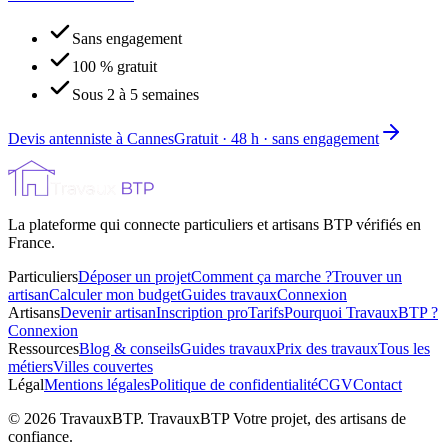
Sans engagement
100 % gratuit
Sous 2 à 5 semaines
Devis antenniste à Cannes
Gratuit · 48 h · sans engagement
La plateforme qui connecte particuliers et artisans BTP vérifiés en
France.
Particuliers
Déposer un projet
Comment ça marche ?
Trouver un
artisan
Calculer mon budget
Guides travaux
Connexion
Artisans
Devenir artisan
Inscription pro
Tarifs
Pourquoi TravauxBTP ?
Connexion
Ressources
Blog & conseils
Guides travaux
Prix des travaux
Tous les
métiers
Villes couvertes
Légal
Mentions légales
Politique de confidentialité
CGV
Contact
©
2026
TravauxBTP.
TravauxBTP Votre projet, des artisans de
confiance.