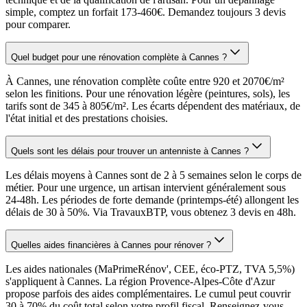
simple, comptez un forfait 173-460€. Demandez toujours 3 devis
pour comparer.
Quel budget pour une rénovation complète à Cannes ?
À Cannes, une rénovation complète coûte entre 920 et 2070€/m²
selon les finitions. Pour une rénovation légère (peintures, sols), les
tarifs sont de 345 à 805€/m². Les écarts dépendent des matériaux, de
l'état initial et des prestations choisies.
Quels sont les délais pour trouver un antenniste à Cannes ?
Les délais moyens à Cannes sont de 2 à 5 semaines selon le corps de
métier. Pour une urgence, un artisan intervient généralement sous
24-48h. Les périodes de forte demande (printemps-été) allongent les
délais de 30 à 50%. Via TravauxBTP, vous obtenez 3 devis en 48h.
Quelles aides financières à Cannes pour rénover ?
Les aides nationales (MaPrimeRénov', CEE, éco-PTZ, TVA 5,5%)
s'appliquent à Cannes. La région Provence-Alpes-Côte d'Azur
propose parfois des aides complémentaires. Le cumul peut couvrir
30 à 70% du coût total selon votre profil fiscal. Renseignez-vous