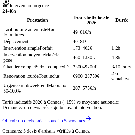
Intervention urgence
24-48h
Fourchette locale
Prestation
Durée
2026
Tarif horaire antenniste
Hors
49–81
€/h
—
fournitures
Déplacement
40–81
€
—
Intervention simple
Forfait
173–402
€
1-2h
Intervention moyenne
Matériel +
460–1380
€
4-8h
pose
Chantier complet
Selon complexité
2300–9200
€
3-10 jours
2-6
Rénovation lourde
Tout inclus
6900–28750
€
semaines
Urgence nuit/week-end
Majoration
207–575
€/h
—
50-100%
Tarifs indicatifs 2026 à Cannes (+15% vs moyenne nationale).
Demandez un devis précis gratuit avant intervention.
Obtenir un devis précis sous
2 à 5 semaines
Comparez 3 devis d'artisans vérifiés à
Cannes
.