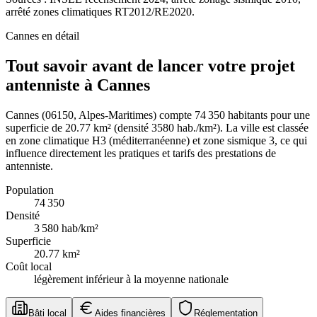
arrêté zones climatiques RT2012/RE2020.
Cannes
en détail
Tout savoir avant de lancer votre projet
antenniste à Cannes
Cannes (06150, Alpes-Maritimes) compte 74 350 habitants pour une
superficie de 20.77 km² (densité 3580 hab./km²). La ville est classée
en zone climatique H3 (méditerranéenne) et zone sismique 3, ce qui
influence directement les pratiques et tarifs des prestations de
antenniste.
Population
74 350
Densité
3 580
hab/km²
Superficie
20.77
km²
Coût local
légèrement inférieur à la moyenne nationale
Bâti local
Aides financières
Réglementation