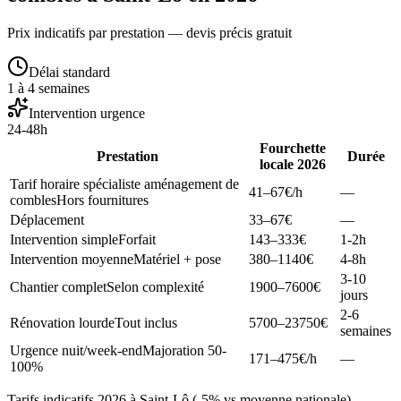
Prix indicatifs par prestation — devis précis gratuit
Délai standard
1 à 4 semaines
Intervention urgence
24-48h
Fourchette
Prestation
Durée
locale 2026
Tarif horaire spécialiste aménagement de
41–67
€/h
—
combles
Hors fournitures
Déplacement
33–67
€
—
Intervention simple
Forfait
143–333
€
1-2h
Intervention moyenne
Matériel + pose
380–1140
€
4-8h
3-10
Chantier complet
Selon complexité
1900–7600
€
jours
2-6
Rénovation lourde
Tout inclus
5700–23750
€
semaines
Urgence nuit/week-end
Majoration 50-
171–475
€/h
—
100%
Tarifs indicatifs 2026 à Saint-Lô (-5% vs moyenne nationale).