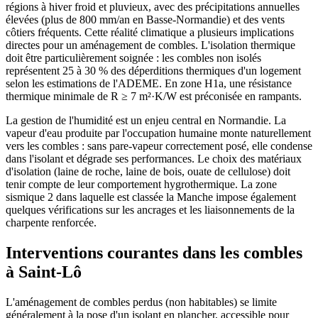
régions à hiver froid et pluvieux, avec des précipitations annuelles
élevées (plus de 800 mm/an en Basse-Normandie) et des vents
côtiers fréquents. Cette réalité climatique a plusieurs implications
directes pour un aménagement de combles. L'isolation thermique
doit être particulièrement soignée : les combles non isolés
représentent 25 à 30 % des déperditions thermiques d'un logement
selon les estimations de l'ADEME. En zone H1a, une résistance
thermique minimale de R ≥ 7 m²·K/W est préconisée en rampants.
La gestion de l'humidité est un enjeu central en Normandie. La
vapeur d'eau produite par l'occupation humaine monte naturellement
vers les combles : sans pare-vapeur correctement posé, elle condense
dans l'isolant et dégrade ses performances. Le choix des matériaux
d'isolation (laine de roche, laine de bois, ouate de cellulose) doit
tenir compte de leur comportement hygrothermique. La zone
sismique 2 dans laquelle est classée la Manche impose également
quelques vérifications sur les ancrages et les liaisonnements de la
charpente renforcée.
Interventions courantes dans les combles
à Saint-Lô
L'aménagement de combles perdus (non habitables) se limite
généralement à la pose d'un isolant en plancher, accessible pour