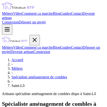
Métiers
Villes
Comment ça marche
Blog
Guides
Contact
Devenir
artisan
Connexion
Déposer un projet
Métiers
Villes
Comment ça marche
Blog
Guides
Contact
Déposer un
projet
Devenir artisan
Connexion
Accueil
›
Métiers
›
Spécialiste aménagement de combles
›
Saint-Lô
Artisans
spécialiste aménagement de combles
dispo à
Saint-Lô
Spécialiste aménagement de combles à