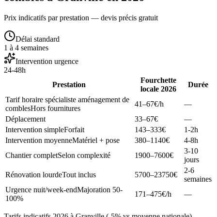
Prix indicatifs par prestation — devis précis gratuit
Délai standard
1 à 4 semaines
Intervention urgence
24-48h
Fourchette
Prestation
Durée
locale 2026
Tarif horaire spécialiste aménagement de
41–67
€/h
—
combles
Hors fournitures
Déplacement
33–67
€
—
Intervention simple
Forfait
143–333
€
1-2h
Intervention moyenne
Matériel + pose
380–1140
€
4-8h
3-10
Chantier complet
Selon complexité
1900–7600
€
jours
2-6
Rénovation lourde
Tout inclus
5700–23750
€
semaines
Urgence nuit/week-end
Majoration 50-
171–475
€/h
—
100%
Tarifs indicatifs 2026 à Granville (-5% vs moyenne nationale).