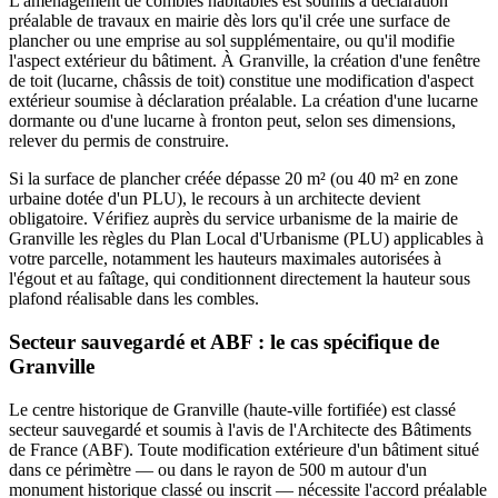
L'aménagement de combles habitables est soumis à déclaration
préalable de travaux en mairie dès lors qu'il crée une surface de
plancher ou une emprise au sol supplémentaire, ou qu'il modifie
l'aspect extérieur du bâtiment. À Granville, la création d'une fenêtre
de toit (lucarne, châssis de toit) constitue une modification d'aspect
extérieur soumise à déclaration préalable. La création d'une lucarne
dormante ou d'une lucarne à fronton peut, selon ses dimensions,
relever du permis de construire.
Si la surface de plancher créée dépasse 20 m² (ou 40 m² en zone
urbaine dotée d'un PLU), le recours à un architecte devient
obligatoire. Vérifiez auprès du service urbanisme de la mairie de
Granville les règles du Plan Local d'Urbanisme (PLU) applicables à
votre parcelle, notamment les hauteurs maximales autorisées à
l'égout et au faîtage, qui conditionnent directement la hauteur sous
plafond réalisable dans les combles.
Secteur sauvegardé et ABF : le cas spécifique de
Granville
Le centre historique de Granville (haute-ville fortifiée) est classé
secteur sauvegardé et soumis à l'avis de l'Architecte des Bâtiments
de France (ABF). Toute modification extérieure d'un bâtiment situé
dans ce périmètre — ou dans le rayon de 500 m autour d'un
monument historique classé ou inscrit — nécessite l'accord préalable