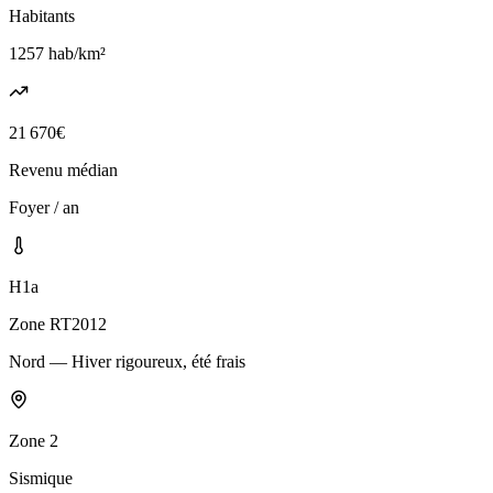
Habitants
1257
hab/km²
21 670
€
Revenu médian
Foyer / an
H1a
Zone RT2012
Nord — Hiver rigoureux, été frais
Zone
2
Sismique