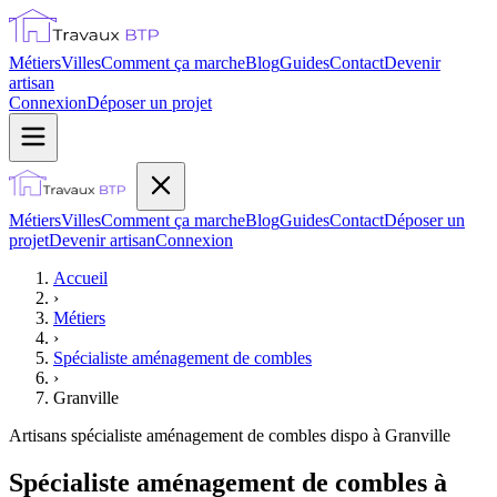
Métiers
Villes
Comment ça marche
Blog
Guides
Contact
Devenir
artisan
Connexion
Déposer un projet
Métiers
Villes
Comment ça marche
Blog
Guides
Contact
Déposer un
projet
Devenir artisan
Connexion
Accueil
›
Métiers
›
Spécialiste aménagement de combles
›
Granville
Artisans
spécialiste aménagement de combles
dispo à
Granville
Spécialiste aménagement de combles à