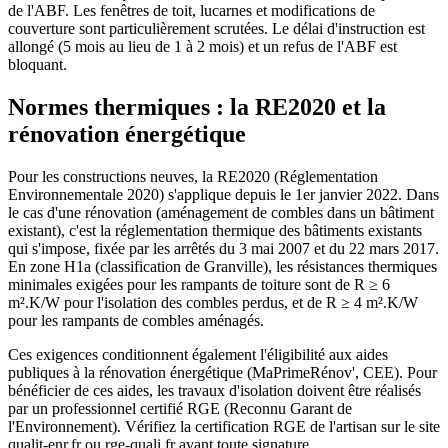
de l'ABF. Les fenêtres de toit, lucarnes et modifications de
couverture sont particulièrement scrutées. Le délai d'instruction est
allongé (5 mois au lieu de 1 à 2 mois) et un refus de l'ABF est
bloquant.
Normes thermiques : la RE2020 et la
rénovation énergétique
Pour les constructions neuves, la RE2020 (Réglementation
Environnementale 2020) s'applique depuis le 1er janvier 2022. Dans
le cas d'une rénovation (aménagement de combles dans un bâtiment
existant), c'est la réglementation thermique des bâtiments existants
qui s'impose, fixée par les arrêtés du 3 mai 2007 et du 22 mars 2017.
En zone H1a (classification de Granville), les résistances thermiques
minimales exigées pour les rampants de toiture sont de R ≥ 6
m².K/W pour l'isolation des combles perdus, et de R ≥ 4 m².K/W
pour les rampants de combles aménagés.
Ces exigences conditionnent également l'éligibilité aux aides
publiques à la rénovation énergétique (MaPrimeRénov', CEE). Pour
bénéficier de ces aides, les travaux d'isolation doivent être réalisés
par un professionnel certifié RGE (Reconnu Garant de
l'Environnement). Vérifiez la certification RGE de l'artisan sur le site
qualit-enr.fr ou rge-quali.fr avant toute signature.