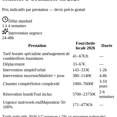
Prix indicatifs par prestation — devis précis gratuit
Délai standard
1 à 4 semaines
Intervention urgence
24-48h
Fourchette
Prestation
Durée
locale 2026
Tarif horaire spécialiste aménagement de
41–67
€/h
—
combles
Hors fournitures
Déplacement
33–67
€
—
Intervention simple
Forfait
143–333
€
1-2h
Intervention moyenne
Matériel + pose
380–1140
€
4-8h
3-10
Chantier complet
Selon complexité
1900–7600
€
jours
2-6
Rénovation lourde
Tout inclus
5700–23750
€
semaines
Urgence nuit/week-end
Majoration 50-
171–475
€/h
—
100%
Tarifs indicatifs 2026 à Coutances (-5% vs moyenne nationale).