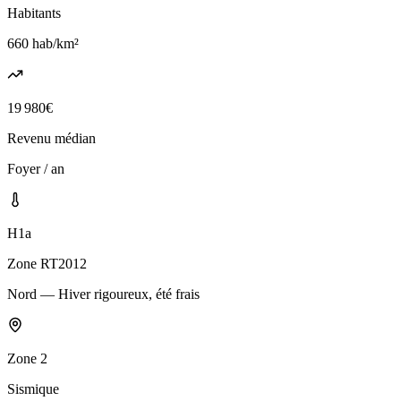
Habitants
660
hab/km²
19 980
€
Revenu médian
Foyer / an
H1a
Zone RT2012
Nord — Hiver rigoureux, été frais
Zone
2
Sismique