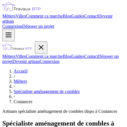
Métiers
Villes
Comment ça marche
Blog
Guides
Contact
Devenir
artisan
Connexion
Déposer un projet
Métiers
Villes
Comment ça marche
Blog
Guides
Contact
Déposer un
projet
Devenir artisan
Connexion
Accueil
›
Métiers
›
Spécialiste aménagement de combles
›
Coutances
Artisans
spécialiste aménagement de combles
dispo à
Coutances
Spécialiste aménagement de combles à