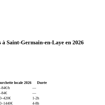
s à Saint-Germain-en-Laye en 2026
urchette locale 2026
Durée
–84
€/h
—
–84
€
—
0–420
€
1-2h
0–1440
€
4-8h