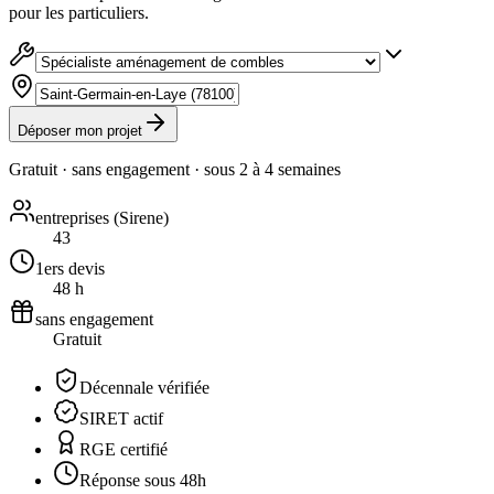
pour les particuliers.
Déposer mon projet
Gratuit · sans engagement · sous
2 à 4 semaines
entreprises (Sirene)
43
1ers devis
48 h
sans engagement
Gratuit
Décennale vérifiée
SIRET actif
RGE certifié
Réponse sous 48h