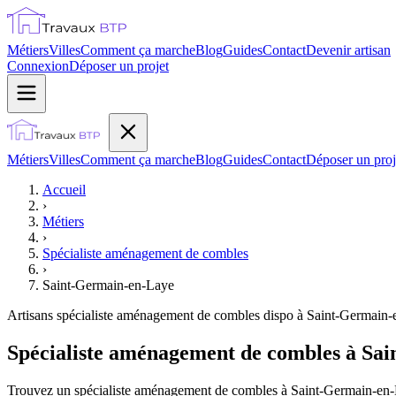
Métiers
Villes
Comment ça marche
Blog
Guides
Contact
Devenir artisan
Connexion
Déposer un projet
Métiers
Villes
Comment ça marche
Blog
Guides
Contact
Déposer un proj
Accueil
›
Métiers
›
Spécialiste aménagement de combles
›
Saint-Germain-en-Laye
Artisans
spécialiste aménagement de combles
dispo à
Saint-Germain-
Spécialiste aménagement de combles à Sai
Trouvez un spécialiste aménagement de combles à Saint-Germain-en-Lay