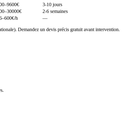
00–9600
€
3-10 jours
00–30000
€
2-6 semaines
6–600
€/h
—
ionale). Demandez un devis précis gratuit avant intervention.
es
.