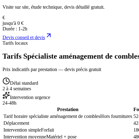
Visite sur site, étude technique, devis détaillé gratuit.
€
jusqu'à 0 €
Durée :
1-2h
Devis
conseil et devis
Tarifs locaux
Tarifs Spécialiste aménagement de comble
Prix indicatifs par prestation — devis précis gratuit
Délai standard
2 à 4 semaines
Intervention urgence
24-48h
Prestation
Fo
Tarif horaire spécialiste aménagement de combles
Hors fournitures
52
Déplacement
42
Intervention simple
Forfait
18
Intervention moyenne
Matériel + pose
48