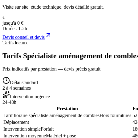
Visite sur site, étude technique, devis détaillé gratuit.
€
jusqu'à 0 €
Durée :
1-2h
Devis
conseil et devis
Tarifs locaux
Tarifs Spécialiste aménagement de combles
Prix indicatifs par prestation — devis précis gratuit
Délai standard
2 à 4 semaines
Intervention urgence
24-48h
Prestation
Fo
Tarif horaire spécialiste aménagement de combles
Hors fournitures
52
Déplacement
42
Intervention simple
Forfait
18
Intervention moyenne
Matériel + pose
48