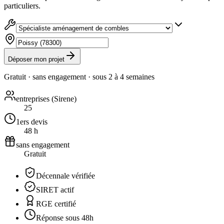
particuliers.
Déposer mon projet
Gratuit · sans engagement · sous
2 à 4 semaines
entreprises (Sirene)
25
1ers devis
48 h
sans engagement
Gratuit
Décennale vérifiée
SIRET actif
RGE certifié
Réponse sous 48h