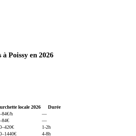
 à Poissy en 2026
urchette locale 2026
Durée
–84
€/h
—
–84
€
—
0–420
€
1-2h
0–1440
€
4-8h