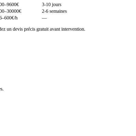
00–9600
€
3-10 jours
00–30000
€
2-6 semaines
6–600
€/h
—
z un devis précis gratuit avant intervention.
es
.