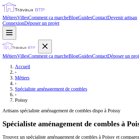
Métiers
Villes
Comment ça marche
Blog
Guides
Contact
Devenir artisan
Connexion
Déposer un projet
Métiers
Villes
Comment ça marche
Blog
Guides
Contact
Déposer un proj
Accueil
›
Métiers
›
Spécialiste aménagement de combles
›
Poissy
Artisans
spécialiste aménagement de combles
dispo à
Poissy
Spécialiste aménagement de combles à Pois
Trouvez un spécialiste aménagement de combles à Poissy et comparez g