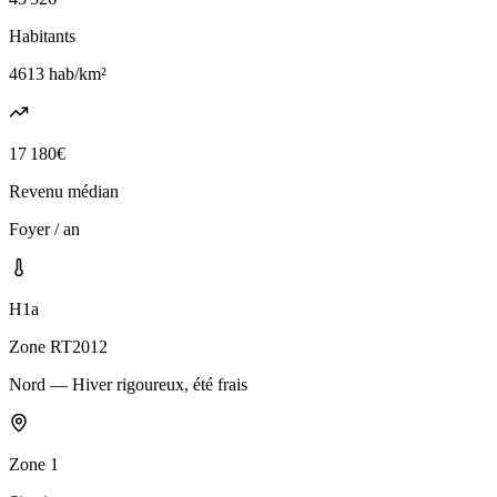
Habitants
4613
hab/km²
17 180
€
Revenu médian
Foyer / an
H1a
Zone RT2012
Nord — Hiver rigoureux, été frais
Zone
1