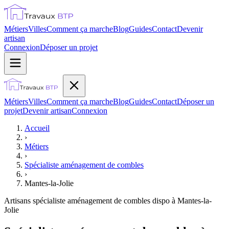
Métiers
Villes
Comment ça marche
Blog
Guides
Contact
Devenir
artisan
Connexion
Déposer un projet
Métiers
Villes
Comment ça marche
Blog
Guides
Contact
Déposer un
projet
Devenir artisan
Connexion
Accueil
›
Métiers
›
Spécialiste aménagement de combles
›
Mantes-la-Jolie
Artisans
spécialiste aménagement de combles
dispo à
Mantes-la-
Jolie