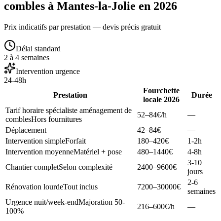
combles à Mantes-la-Jolie en 2026
Prix indicatifs par prestation — devis précis gratuit
Délai standard
2 à 4 semaines
Intervention urgence
24-48h
Fourchette
Prestation
Durée
locale 2026
Tarif horaire spécialiste aménagement de
52–84
€/h
—
combles
Hors fournitures
Déplacement
42–84
€
—
Intervention simple
Forfait
180–420
€
1-2h
Intervention moyenne
Matériel + pose
480–1440
€
4-8h
3-10
Chantier complet
Selon complexité
2400–9600
€
jours
2-6
Rénovation lourde
Tout inclus
7200–30000
€
semaines
Urgence nuit/week-end
Majoration 50-
216–600
€/h
—
100%