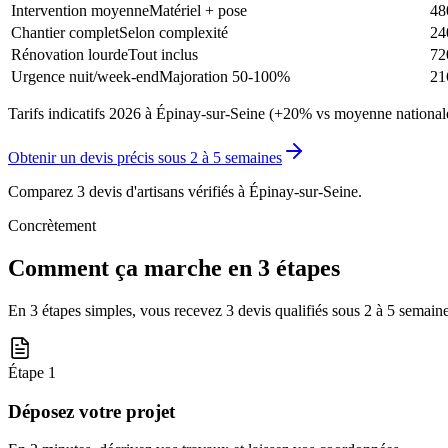
Intervention moyenne
Matériel + pose
48
Chantier complet
Selon complexité
24
Rénovation lourde
Tout inclus
72
Urgence nuit/week-end
Majoration 50-100%
21
Tarifs indicatifs 2026 à Épinay-sur-Seine (+20% vs moyenne nationale
Obtenir un devis précis sous
2 à 5 semaines
Comparez 3 devis d'artisans vérifiés à
Épinay-sur-Seine
.
Concrètement
Comment ça marche en 3 étapes
En 3 étapes simples, vous recevez 3 devis qualifiés sous
2 à 5 semain
Étape
1
Déposez votre projet