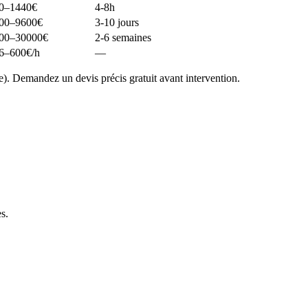
0–1440
€
4-8h
00–9600
€
3-10 jours
00–30000
€
2-6 semaines
6–600
€/h
—
). Demandez un devis précis gratuit avant intervention.
es
.