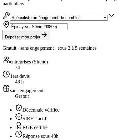
particuliers.
Déposer mon projet
Gratuit · sans engagement · sous
2 à 5 semaines
entreprises (Sirene)
74
1ers devis
48 h
sans engagement
Gratuit
Décennale vérifiée
SIRET actif
RGE certifié
Réponse sous 48h