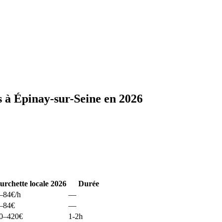
 à Épinay-sur-Seine en 2026
urchette locale 2026
Durée
–84
€/h
—
–84
€
—
0–420
€
1-2h