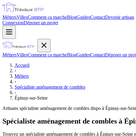
Métiers
Villes
Comment ça marche
Blog
Guides
Contact
Devenir artisan
Connexion
Déposer un projet
Métiers
Villes
Comment ça marche
Blog
Guides
Contact
Déposer un proj
Accueil
›
Métiers
›
Spécialiste aménagement de combles
›
Épinay-sur-Seine
Artisans
spécialiste aménagement de combles
dispo à
Épinay-sur-Sei
Spécialiste aménagement de combles à Épi
Trouvez un spécialiste aménagement de combles à Épinay-sur-Seine et 