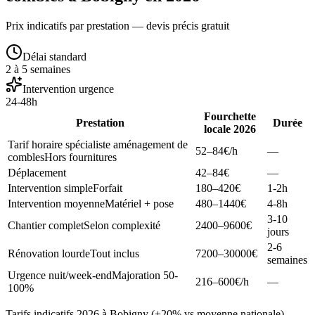
Prix indicatifs par prestation — devis précis gratuit
Délai standard
2 à 5 semaines
Intervention urgence
24-48h
Fourchette
Prestation
Durée
locale 2026
Tarif horaire spécialiste aménagement de
52–84
€/h
—
combles
Hors fournitures
Déplacement
42–84
€
—
Intervention simple
Forfait
180–420
€
1-2h
Intervention moyenne
Matériel + pose
480–1440
€
4-8h
3-10
Chantier complet
Selon complexité
2400–9600
€
jours
2-6
Rénovation lourde
Tout inclus
7200–30000
€
semaines
Urgence nuit/week-end
Majoration 50-
216–600
€/h
—
100%
Tarifs indicatifs 2026 à Bobigny (+20% vs moyenne nationale).