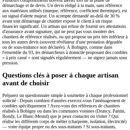
Plusieurs comportements doivent alerter lors de la phase de
démarchage et de devis. Un devis rédigé à la main, sans référence
aux matériaux utilisés (marque, référence, coefficient thermique), est
un signal d'alerte majeur. Un acompte demandé au-delà de 30 %
avant tout démarrage de chantier expose le client à un risque
financier significatif. Un artisan qui refuse de fournir ses attestations
d'assurance avant signature, qui ne peut pas vous montrer des
chantiers de référence réalisés, ou qui propose un prix très inférieur à
tous les autres devis (souvent révélateur d'une prestation dégradée
ou de sous-traitance non déclarée). À Bobigny, comme dans
l'ensemble du 93, les démarcheurs à domicile proposant des combles
« à prix cassé » sont signalés régulièrement — ne signez jamais sous
pression.
Questions clés à poser à chaque artisan
avant de choisir
Préparez un questionnaire simple à soumettre à chaque professionnel
sollicité : Depuis combien d'années exercez-vous l'aménagement de
combles spécifiquement ? Avez-vous des références de chantiers
réalisés à Bobigny ou dans les communes voisines (Drancy, Pantin,
Bondy, Le Blanc-Mesnil) que je peux contacter ou visiter ? Qui
réalise les différents corps de métier (charpente, isolation, électricité)
— votre équipe propre ou des sous-traitants ? Si sous-traitants,