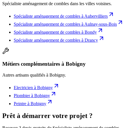
Spécialiste aménagement de combles
dans les villes voisines.
Spécialiste aménagement de combles
à
Aubervilliers
Spécialiste aménagement de combles
à
Aulnay-sous-Bois
Spécialiste aménagement de combles
à
Bondy
Spécialiste aménagement de combles
à
Drancy
Métiers complémentaires à Bobigny
Autres artisans qualifiés à
Bobigny
.
Electricien
à
Bobigny
Plombier
à
Bobigny
Peintre
à
Bobigny
Prêt à démarrer votre projet ?
Recevez 3 devis gratuits de Spécialiste aménagement de combles