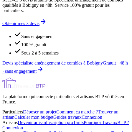
qualifiés à Bobigny en 48h. Service 100% gratuit pour les
particuliers.
Obtenir mes 3 devis
Sans engagement
100 % gratuit
Sous 2 à 5 semaines
Devis spécialiste aménagement de combles à Bobigny
Gratuit · 48 h
· sans engagement
La plateforme qui connecte particuliers et artisans BTP vérifiés en
France.
Particuliers
Déposer un projet
Comment ça marche ?
Trouver un
artisan
Calculer mon budget
Guides travaux
Connexion
Artisans
Devenir artisan
Inscription pro
Tarifs
Pourquoi TravauxBTP ?
Connexion