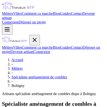
Métiers
Villes
Comment ça marche
Blog
Guides
Contact
Devenir
artisan
Connexion
Déposer un projet
Métiers
Villes
Comment ça marche
Blog
Guides
Contact
Déposer un
projet
Devenir artisan
Connexion
Accueil
›
Métiers
›
Spécialiste aménagement de combles
›
Bobigny
Artisans
spécialiste aménagement de combles
dispo à
Bobigny
Spécialiste aménagement de combles à