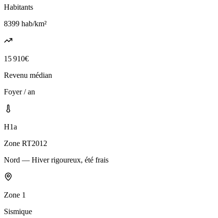
Habitants
8399
hab/km²
15 910
€
Revenu médian
Foyer / an
H1a
Zone RT2012
Nord — Hiver rigoureux, été frais
Zone
1
Sismique