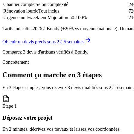
Chantier complet
Selon complexité
24
Rénovation lourde
Tout inclus
72
Urgence nuit/week-end
Majoration 50-100%
21
Tarifs indicatifs 2026 à Bondy (+20% vs moyenne nationale). Demandez
Obtenir un devis précis sous
2 à 5 semaines
Comparez 3 devis d'artisans vérifiés à
Bondy
.
Concrètement
Comment ça marche en 3 étapes
En 3 étapes simples, vous recevez 3 devis qualifiés sous
2 à 5 semain
Étape
1
Déposez votre projet
En 2 minutes, décrivez vos travaux et laissez vos coordonnées.