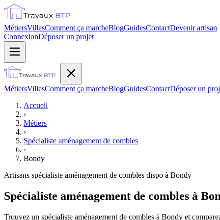
Métiers
Villes
Comment ça marche
Blog
Guides
Contact
Devenir artisan
Connexion
Déposer un projet
Métiers
Villes
Comment ça marche
Blog
Guides
Contact
Déposer un proj
Accueil
›
Métiers
›
Spécialiste aménagement de combles
›
Bondy
Artisans
spécialiste aménagement de combles
dispo à
Bondy
Spécialiste aménagement de combles à Bon
Trouvez un spécialiste aménagement de combles à Bondy et comparez gr