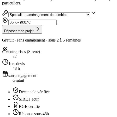
particuliers.
Déposer mon projet
Gratuit · sans engagement · sous
2 à 5 semaines
entreprises (Sirene)
77
1ers devis
48 h
sans engagement
Gratuit
Décennale vérifiée
SIRET actif
RGE certifié
Réponse sous 48h