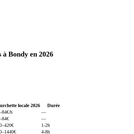
s à Bondy en 2026
urchette locale 2026
Durée
–84
€/h
—
–84
€
—
0–420
€
1-2h
0–1440
€
4-8h