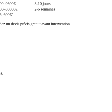
00–9600
€
3-10 jours
00–30000
€
2-6 semaines
6–600
€/h
—
 un devis précis gratuit avant intervention.
es
.