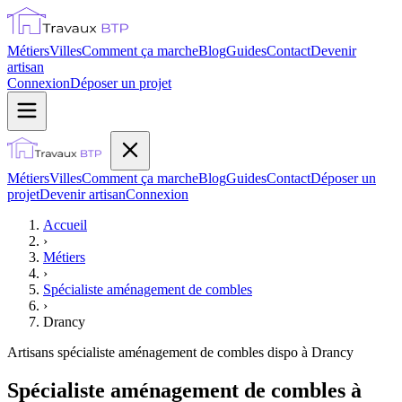
Métiers
Villes
Comment ça marche
Blog
Guides
Contact
Devenir
artisan
Connexion
Déposer un projet
Métiers
Villes
Comment ça marche
Blog
Guides
Contact
Déposer un
projet
Devenir artisan
Connexion
Accueil
›
Métiers
›
Spécialiste aménagement de combles
›
Drancy
Artisans
spécialiste aménagement de combles
dispo à
Drancy
Spécialiste aménagement de combles à