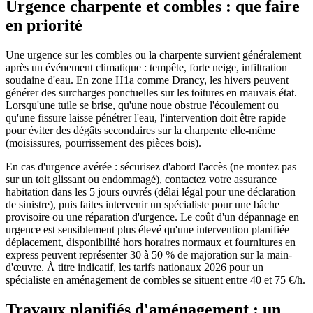
Urgence charpente et combles : que faire
en priorité
Une urgence sur les combles ou la charpente survient généralement
après un événement climatique : tempête, forte neige, infiltration
soudaine d'eau. En zone H1a comme Drancy, les hivers peuvent
générer des surcharges ponctuelles sur les toitures en mauvais état.
Lorsqu'une tuile se brise, qu'une noue obstrue l'écoulement ou
qu'une fissure laisse pénétrer l'eau, l'intervention doit être rapide
pour éviter des dégâts secondaires sur la charpente elle-même
(moisissures, pourrissement des pièces bois).
En cas d'urgence avérée : sécurisez d'abord l'accès (ne montez pas
sur un toit glissant ou endommagé), contactez votre assurance
habitation dans les 5 jours ouvrés (délai légal pour une déclaration
de sinistre), puis faites intervenir un spécialiste pour une bâche
provisoire ou une réparation d'urgence. Le coût d'un dépannage en
urgence est sensiblement plus élevé qu'une intervention planifiée —
déplacement, disponibilité hors horaires normaux et fournitures en
express peuvent représenter 30 à 50 % de majoration sur la main-
d'œuvre. À titre indicatif, les tarifs nationaux 2026 pour un
spécialiste en aménagement de combles se situent entre 40 et 75 €/h.
Travaux planifiés d'aménagement : un