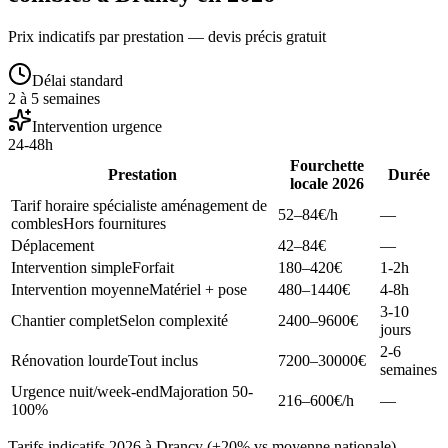
Prix indicatifs par prestation — devis précis gratuit
Délai standard
2 à 5 semaines
Intervention urgence
24-48h
Fourchette
Prestation
Durée
locale 2026
Tarif horaire spécialiste aménagement de
52–84
€/h
—
combles
Hors fournitures
Déplacement
42–84
€
—
Intervention simple
Forfait
180–420
€
1-2h
Intervention moyenne
Matériel + pose
480–1440
€
4-8h
3-10
Chantier complet
Selon complexité
2400–9600
€
jours
2-6
Rénovation lourde
Tout inclus
7200–30000
€
semaines
Urgence nuit/week-end
Majoration 50-
216–600
€/h
—
100%
Tarifs indicatifs 2026 à Drancy (+20% vs moyenne nationale).