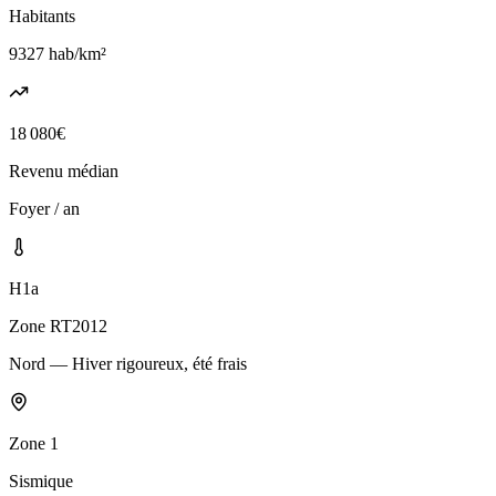
Habitants
9327
hab/km²
18 080
€
Revenu médian
Foyer / an
H1a
Zone RT2012
Nord — Hiver rigoureux, été frais
Zone
1
Sismique