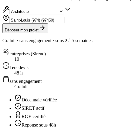
Déposer mon projet
Gratuit · sans engagement · sous
2 à 5 semaines
entreprises (Sirene)
10
1ers devis
48 h
sans engagement
Gratuit
Décennale vérifiée
SIRET actif
RGE certifié
Réponse sous 48h