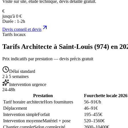
Visite sur site, étude technique, devis détaillé gratuit.
€
jusqu'à 0 €
Durée :
1-2h
Devis
conseil et devis
Tarifs locaux
Tarifs Architecte à Saint-Louis (974) en 20
Prix indicatifs par prestation — devis précis gratuit
Délai standard
2 à 5 semaines
Intervention urgence
24-48h
Prestation
Fourchette locale 2026
Tarif horaire architecte
Hors fournitures
56–91
€/h
Déplacement
46–91
€
Intervention simple
Forfait
195–455
€
Intervention moyenne
Matériel + pose
520–1560
€
Chantier complet
Selon complexité
2600–10400
€