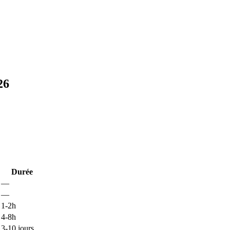
26
Durée
—
—
1-2h
4-8h
3-10 jours