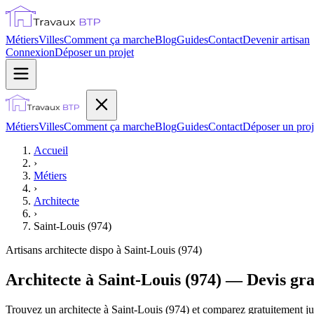
Métiers
Villes
Comment ça marche
Blog
Guides
Contact
Devenir artisan
Connexion
Déposer un projet
Métiers
Villes
Comment ça marche
Blog
Guides
Contact
Déposer un proj
Accueil
›
Métiers
›
Architecte
›
Saint-Louis (974)
Artisans
architecte
dispo à
Saint-Louis (974)
Architecte à Saint-Louis (974) — Devis gra
Trouvez un architecte à Saint-Louis (974) et comparez gratuitement jus