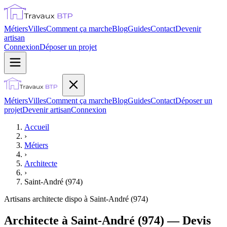
Métiers
Villes
Comment ça marche
Blog
Guides
Contact
Devenir
artisan
Connexion
Déposer un projet
Métiers
Villes
Comment ça marche
Blog
Guides
Contact
Déposer un
projet
Devenir artisan
Connexion
Accueil
›
Métiers
›
Architecte
›
Saint-André (974)
Artisans
architecte
dispo à
Saint-André (974)
Architecte à Saint-André (974) — Devis