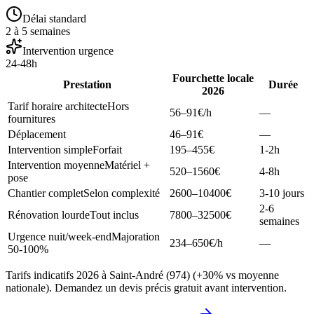
Délai standard
2 à 5 semaines
Intervention urgence
24-48h
Fourchette locale
Prestation
Durée
2026
Tarif horaire architecte
Hors
56–91
€/h
—
fournitures
Déplacement
46–91
€
—
Intervention simple
Forfait
195–455
€
1-2h
Intervention moyenne
Matériel +
520–1560
€
4-8h
pose
Chantier complet
Selon complexité
2600–10400
€
3-10 jours
2-6
Rénovation lourde
Tout inclus
7800–32500
€
semaines
Urgence nuit/week-end
Majoration
234–650
€/h
—
50-100%
Tarifs indicatifs 2026 à Saint-André (974) (+30% vs moyenne
nationale). Demandez un devis précis gratuit avant intervention.