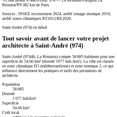
Code postal
97440
Dép.
974
—
La Réunion
Région
La
Réunion
9 382
km de Paris
Sources : INSEE recensement 2024, arrêté zonage sismique 2010,
arrêté zones climatiques RT2012/RE2020.
Saint-André (974)
en détail
Tout savoir avant de lancer votre projet
architecte à Saint-André (974)
Saint-André (97440, La Réunion) compte 58 885 habitants pour une
superficie de 54.66 km² (densité 1077 hab./km²). La ville est classée
en zone climatique H3 (méditerranéenne) et zone sismique 2, ce qui
influence directement les pratiques et tarifs des prestations de
architecte.
Population
58 885
Densité
1 077
hab/km²
Superficie
54.66
km²
Coût local