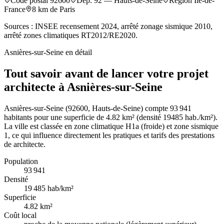
Code postal
92600
Dép.
92
—
Hauts-de-Seine
Région
Île-de-
France
8
km de Paris
Sources : INSEE recensement 2024, arrêté zonage sismique 2010,
arrêté zones climatiques RT2012/RE2020.
Asnières-sur-Seine
en détail
Tout savoir avant de lancer votre projet
architecte à Asnières-sur-Seine
Asnières-sur-Seine (92600, Hauts-de-Seine) compte 93 941
habitants pour une superficie de 4.82 km² (densité 19485 hab./km²).
La ville est classée en zone climatique H1a (froide) et zone sismique
1, ce qui influence directement les pratiques et tarifs des prestations
de architecte.
Population
93 941
Densité
19 485
hab/km²
Superficie
4.82
km²
Coût local