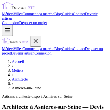
Métiers
Villes
Comment ça marche
Blog
Guides
Contact
Devenir
artisan
Connexion
Déposer un projet
Métiers
Villes
Comment ça marche
Blog
Guides
Contact
Déposer un
projet
Devenir artisan
Connexion
Accueil
›
Métiers
›
Architecte
›
Asnières-sur-Seine
Artisans
architecte
dispo à
Asnières-sur-Seine
Architecte à Asnières-sur-Seine — Devis