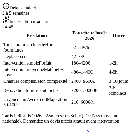
Délai standard
2 à 5 semaines
Intervention urgence
24-48h
Fourchette locale
Prestation
Durée
2026
Tarif horaire architecte
Hors
52–84
€/h
—
fournitures
Déplacement
42–84
€
—
Intervention simple
Forfait
180–420
€
1-2h
Intervention moyenne
Matériel +
480–1440
€
4-8h
pose
Chantier complet
Selon complexité
2400–9600
€
3-10 jours
2-6
Rénovation lourde
Tout inclus
7200–30000
€
semaines
Urgence nuit/week-end
Majoration
216–600
€/h
—
50-100%
Tarifs indicatifs 2026 à Asnières-sur-Seine (+20% vs moyenne
nationale). Demandez un devis précis gratuit avant intervention.