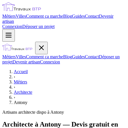
Métiers
Villes
Comment ça marche
Blog
Guides
Contact
Devenir
artisan
Connexion
Déposer un projet
Métiers
Villes
Comment ça marche
Blog
Guides
Contact
Déposer un
projet
Devenir artisan
Connexion
Accueil
›
Métiers
›
Architecte
›
Antony
Artisans
architecte
dispo à
Antony
Architecte à Antony — Devis gratuit en