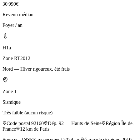
30 990
€
Revenu médian
Foyer / an
H1a
Zone RT2012
Nord — Hiver rigoureux, été frais
Zone
1
Sismique
Très faible (aucun risque)
Code postal
92160
Dép.
92
—
Hauts-de-Seine
Région
Île-de-
France
12
km de Paris
Sources : INSEE recensement 2024, arrêté zonage sismique 2010,