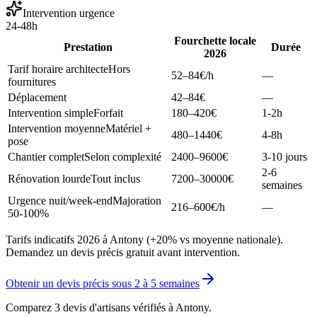
Intervention urgence
24-48h
Fourchette locale
Prestation
Durée
2026
Tarif horaire architecte
Hors
52–84
€/h
—
fournitures
Déplacement
42–84
€
—
Intervention simple
Forfait
180–420
€
1-2h
Intervention moyenne
Matériel +
480–1440
€
4-8h
pose
Chantier complet
Selon complexité
2400–9600
€
3-10 jours
2-6
Rénovation lourde
Tout inclus
7200–30000
€
semaines
Urgence nuit/week-end
Majoration
216–600
€/h
—
50-100%
Tarifs indicatifs 2026 à Antony (+20% vs moyenne nationale).
Demandez un devis précis gratuit avant intervention.
Obtenir un devis précis sous
2 à 5 semaines
Comparez 3 devis d'artisans vérifiés à
Antony
.