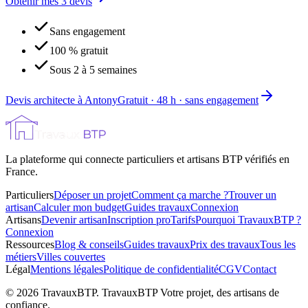
Obtenir mes 3 devis
Sans engagement
100 % gratuit
Sous 2 à 5 semaines
Devis architecte à Antony
Gratuit · 48 h · sans engagement
La plateforme qui connecte particuliers et artisans BTP vérifiés en
France.
Particuliers
Déposer un projet
Comment ça marche ?
Trouver un
artisan
Calculer mon budget
Guides travaux
Connexion
Artisans
Devenir artisan
Inscription pro
Tarifs
Pourquoi TravauxBTP ?
Connexion
Ressources
Blog & conseils
Guides travaux
Prix des travaux
Tous les
métiers
Villes couvertes
Légal
Mentions légales
Politique de confidentialité
CGV
Contact
©
2026
TravauxBTP.
TravauxBTP Votre projet, des artisans de
confiance.