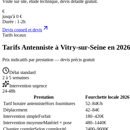
Visite sur site, étude technique, devis détaillé gratuit.
€
jusqu'à 0 €
Durée :
1-2h
Devis
conseil et devis
Tarifs locaux
Tarifs Antenniste à Vitry-sur-Seine en 202
Prix indicatifs par prestation — devis précis gratuit
Délai standard
2 à 5 semaines
Intervention urgence
24-48h
Prestation
Fourchette locale 2026
Tarif horaire antenniste
Hors fournitures
52–84
€/h
Déplacement
42–84
€
Intervention simple
Forfait
180–420
€
Intervention moyenne
Matériel + pose
480–1440
€
Chantier complet
Selon complexité
2400–9600
€