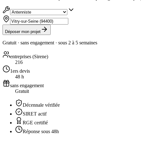
Déposer mon projet
Gratuit · sans engagement · sous
2 à 5 semaines
entreprises (Sirene)
216
1ers devis
48 h
sans engagement
Gratuit
Décennale vérifiée
SIRET actif
RGE certifié
Réponse sous 48h