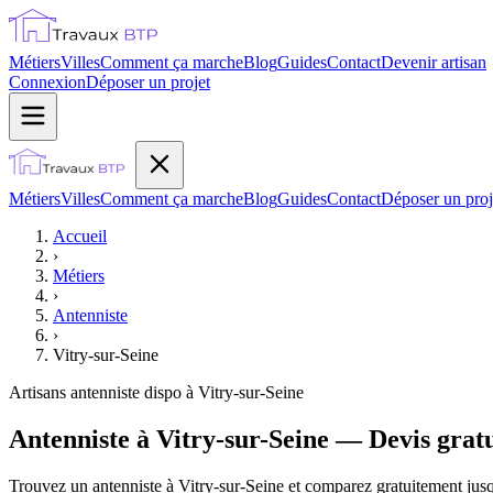
Métiers
Villes
Comment ça marche
Blog
Guides
Contact
Devenir artisan
Connexion
Déposer un projet
Métiers
Villes
Comment ça marche
Blog
Guides
Contact
Déposer un proj
Accueil
›
Métiers
›
Antenniste
›
Vitry-sur-Seine
Artisans
antenniste
dispo à
Vitry-sur-Seine
Antenniste à Vitry-sur-Seine — Devis gratu
Trouvez un antenniste à Vitry-sur-Seine et comparez gratuitement jusqu