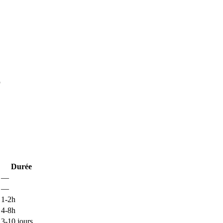
6
Durée
—
—
1-2h
4-8h
3-10 jours