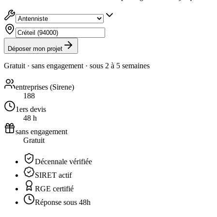
Déposer mon projet
Gratuit · sans engagement · sous
2 à 5 semaines
entreprises (Sirene)
188
1ers devis
48 h
sans engagement
Gratuit
Décennale vérifiée
SIRET actif
RGE certifié
Réponse sous 48h