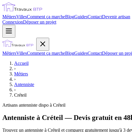
Métiers
Villes
Comment ça marche
Blog
Guides
Contact
Devenir artisan
Connexion
Déposer un projet
Métiers
Villes
Comment ça marche
Blog
Guides
Contact
Déposer un proj
Accueil
›
Métiers
›
Antenniste
›
Créteil
Artisans
antenniste
dispo à
Créteil
Antenniste à Créteil — Devis gratuit en 48
Trouvez un antenniste à Créteil et comparez gratuitement jusqu'à 3 dev