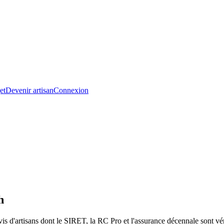
et
Devenir artisan
Connexion
h
is d'artisans dont le SIRET, la RC Pro et l'assurance décennale sont vér