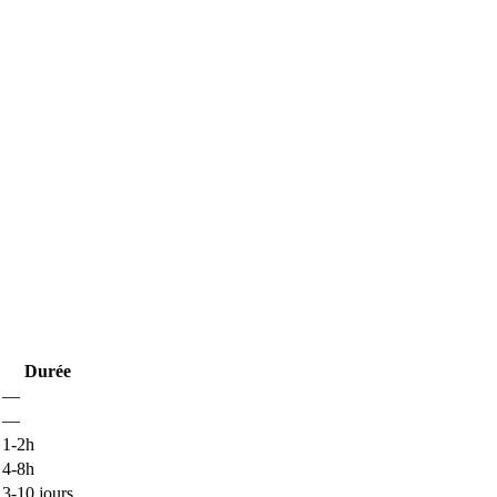
Durée
—
—
1-2h
4-8h
3-10 jours