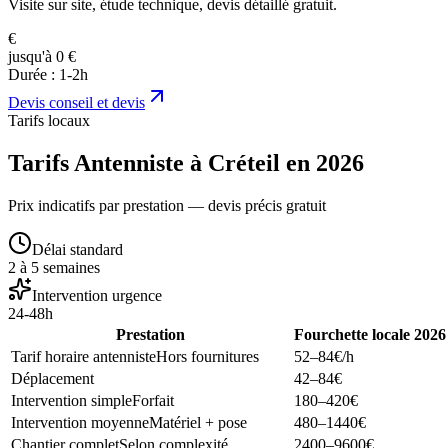
Visite sur site, étude technique, devis détaillé gratuit.
€
jusqu'à 0 €
Durée :
1-2h
Devis
conseil et devis
Tarifs locaux
Tarifs Antenniste à Créteil en 2026
Prix indicatifs par prestation — devis précis gratuit
Délai standard
2 à 5 semaines
Intervention urgence
24-48h
Prestation
Fourchette locale 2026
Tarif horaire antenniste
Hors fournitures
52–84
€/h
Déplacement
42–84
€
Intervention simple
Forfait
180–420
€
Intervention moyenne
Matériel + pose
480–1440
€
Chantier complet
Selon complexité
2400–9600
€