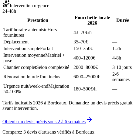
Intervention urgence
24-48h
Fourchette locale
Prestation
Durée
2026
Tarif horaire antenniste
Hors
43–70
€/h
—
fournitures
Déplacement
35–70
€
—
Intervention simple
Forfait
150–350
€
1-2h
Intervention moyenne
Matériel +
400–1200
€
4-8h
pose
Chantier complet
Selon complexité
2000–8000
€
3-10 jours
2-6
Rénovation lourde
Tout inclus
6000–25000
€
semaines
Urgence nuit/week-end
Majoration
180–500
€/h
—
50-100%
Tarifs indicatifs 2026 à Bordeaux. Demandez un devis précis gratuit
avant intervention.
Obtenir un devis précis sous
2 à 6 semaines
Comparez 3 devis d'artisans vérifiés à
Bordeaux
.