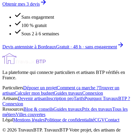
Obtenir mes 3 devis
Sans engagement
100 % gratuit
Sous 2 à 6 semaines
Devis antenniste à Bordeaux
Gratuit · 48 h · sans engagement
La plateforme qui connecte particuliers et artisans BTP vérifiés en
France.
Particuliers
Déposer un projet
Comment ça marche ?
Trouver un
artisan
Calculer mon budget
Guides travaux
Connexion
Artisans
Devenir artisan
Inscription pro
Tarifs
Pourquoi TravauxBTP ?
Connexion
Ressources
Blog & conseils
Guides travaux
Prix des travaux
Tous les
métiers
Villes couvertes
Légal
Mentions légales
Politique de confidentialité
CGV
Contact
©
2026
TravauxBTP.
TravauxBTP Votre projet, des artisans de