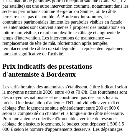
L'installation de paraboles pour la réception satellite (CanalSat, TV
par satellite) est une autre intervention courante, notamment dans les
secteurs péri-urbains comme Bergerac ou Saintes, où le câble
terrestre n'est pas disponible. À Bordeaux intra-muros, les
contraintes patrimoniales limitent les paraboles visibles en façade :
les antennistes sont souvent amenés à proposer des installations en
toiture non visible, ce qui complexifie le câblage et augmente le
temps d'intervention. Les interventions de maintenance —
remplacement de tête de mât, réorientation après tempête,
remplacement de câble coaxial dégradé — représentent également
une part significative de l'activité.
Prix indicatifs des prestations
d'antenniste à Bordeaux
Les tarifs horaires des antennistes s'établissent, à titre indicatif selon
la moyenne nationale 2026, entre 40 et 70 €/h. Ces fourchettes sont
des moyennes nationales et ne constituent pas des tarifs locaux
précis. Une installation d'antenne TNT individuelle avec mât et
câblage d'un logement se situe généralement entre 200 et 600 €
selon la complexité du chantier et la longueur de câble nécessaire.
Pour une antenne collective d'immeuble avec tête de réseau et
câblage de plusieurs logements, le budget peut dépasser 1 500 à 5
000 € selon le nombre d'appartements desservis. Les dépannages