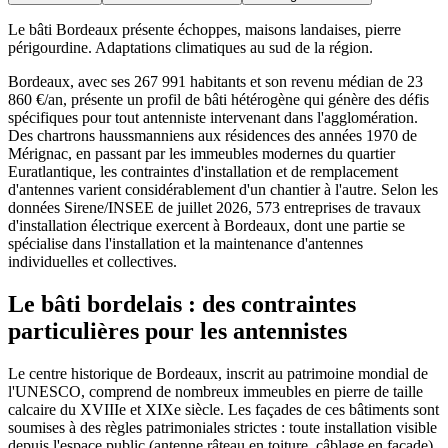
Le bâti Bordeaux présente échoppes, maisons landaises, pierre
périgourdine. Adaptations climatiques au sud de la région.
Bordeaux, avec ses 267 991 habitants et son revenu médian de 23
860 €/an, présente un profil de bâti hétérogène qui génère des défis
spécifiques pour tout antenniste intervenant dans l'agglomération.
Des chartrons haussmanniens aux résidences des années 1970 de
Mérignac, en passant par les immeubles modernes du quartier
Euratlantique, les contraintes d'installation et de remplacement
d'antennes varient considérablement d'un chantier à l'autre. Selon les
données Sirene/INSEE de juillet 2026, 573 entreprises de travaux
d'installation électrique exercent à Bordeaux, dont une partie se
spécialise dans l'installation et la maintenance d'antennes
individuelles et collectives.
Le bâti bordelais : des contraintes
particulières pour les antennistes
Le centre historique de Bordeaux, inscrit au patrimoine mondial de
l'UNESCO, comprend de nombreux immeubles en pierre de taille
calcaire du XVIIIe et XIXe siècle. Les façades de ces bâtiments sont
soumises à des règles patrimoniales strictes : toute installation visible
depuis l'espace public (antenne râteau en toiture, câblage en façade)