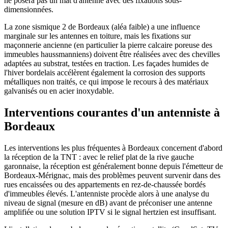
ne posera pas un mât d'antenne avec des fixations sous-
dimensionnées.
La zone sismique 2 de Bordeaux (aléa faible) a une influence
marginale sur les antennes en toiture, mais les fixations sur
maçonnerie ancienne (en particulier la pierre calcaire poreuse des
immeubles haussmanniens) doivent être réalisées avec des chevilles
adaptées au substrat, testées en traction. Les façades humides de
l'hiver bordelais accélèrent également la corrosion des supports
métalliques non traités, ce qui impose le recours à des matériaux
galvanisés ou en acier inoxydable.
Interventions courantes d'un antenniste à
Bordeaux
Les interventions les plus fréquentes à Bordeaux concernent d'abord
la réception de la TNT : avec le relief plat de la rive gauche
garonnaise, la réception est généralement bonne depuis l'émetteur de
Bordeaux-Mérignac, mais des problèmes peuvent survenir dans des
rues encaissées ou des appartements en rez-de-chaussée bordés
d'immeubles élevés. L'antenniste procède alors à une analyse du
niveau de signal (mesure en dB) avant de préconiser une antenne
amplifiée ou une solution IPTV si le signal hertzien est insuffisant.