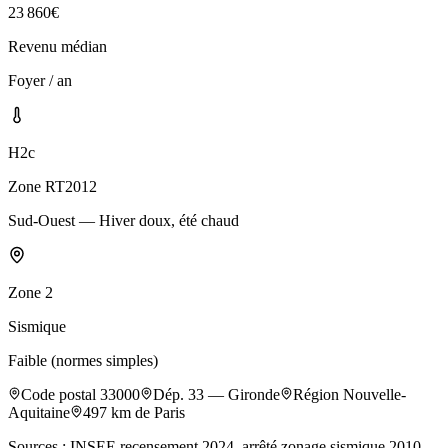
23 860
€
Revenu médian
Foyer / an
H2c
Zone RT2012
Sud-Ouest — Hiver doux, été chaud
Zone
2
Sismique
Faible (normes simples)
Code postal
33000
Dép.
33
—
Gironde
Région
Nouvelle-
Aquitaine
497
km de Paris
Sources : INSEE recensement 2024, arrêté zonage sismique 2010,