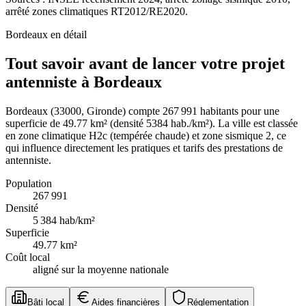
arrêté zones climatiques RT2012/RE2020.
Bordeaux
en détail
Tout savoir avant de lancer votre projet
antenniste à Bordeaux
Bordeaux (33000, Gironde) compte 267 991 habitants pour une
superficie de 49.77 km² (densité 5384 hab./km²). La ville est classée
en zone climatique H2c (tempérée chaude) et zone sismique 2, ce
qui influence directement les pratiques et tarifs des prestations de
antenniste.
Population
267 991
Densité
5 384
hab/km²
Superficie
49.77
km²
Coût local
aligné sur la moyenne nationale
Bâti local
Aides financières
Réglementation