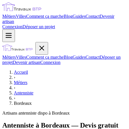
Métiers
Villes
Comment ça marche
Blog
Guides
Contact
Devenir
artisan
Connexion
Déposer un projet
Métiers
Villes
Comment ça marche
Blog
Guides
Contact
Déposer un
projet
Devenir artisan
Connexion
Accueil
›
Métiers
›
Antenniste
›
Bordeaux
Artisans
antenniste
dispo à
Bordeaux
Antenniste à Bordeaux — Devis gratuit