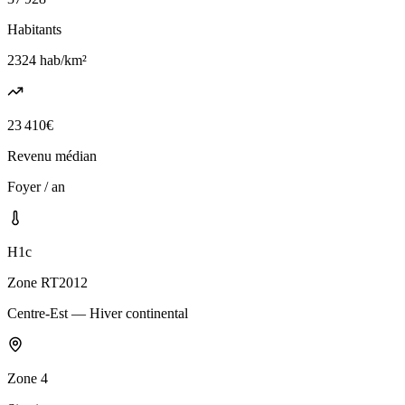
Habitants
2324
hab/km²
23 410
€
Revenu médian
Foyer / an
H1c
Zone RT2012
Centre-Est — Hiver continental
Zone
4