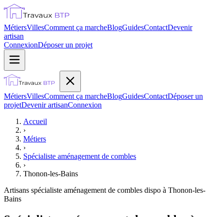
Métiers
Villes
Comment ça marche
Blog
Guides
Contact
Devenir
artisan
Connexion
Déposer un projet
Métiers
Villes
Comment ça marche
Blog
Guides
Contact
Déposer un
projet
Devenir artisan
Connexion
Accueil
›
Métiers
›
Spécialiste aménagement de combles
›
Thonon-les-Bains
Artisans
spécialiste aménagement de combles
dispo à
Thonon-les-
Bains