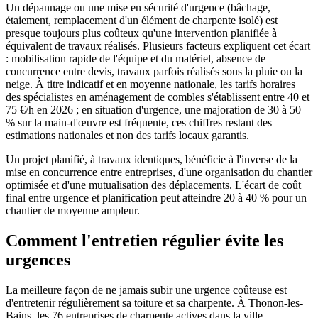
Un dépannage ou une mise en sécurité d'urgence (bâchage,
étaiement, remplacement d'un élément de charpente isolé) est
presque toujours plus coûteux qu'une intervention planifiée à
équivalent de travaux réalisés. Plusieurs facteurs expliquent cet écart
: mobilisation rapide de l'équipe et du matériel, absence de
concurrence entre devis, travaux parfois réalisés sous la pluie ou la
neige. À titre indicatif et en moyenne nationale, les tarifs horaires
des spécialistes en aménagement de combles s'établissent entre 40 et
75 €/h en 2026 ; en situation d'urgence, une majoration de 30 à 50
% sur la main-d'œuvre est fréquente, ces chiffres restant des
estimations nationales et non des tarifs locaux garantis.
Un projet planifié, à travaux identiques, bénéficie à l'inverse de la
mise en concurrence entre entreprises, d'une organisation du chantier
optimisée et d'une mutualisation des déplacements. L'écart de coût
final entre urgence et planification peut atteindre 20 à 40 % pour un
chantier de moyenne ampleur.
Comment l'entretien régulier évite les
urgences
La meilleure façon de ne jamais subir une urgence coûteuse est
d'entretenir régulièrement sa toiture et sa charpente. À Thonon-les-
Bains, les 76 entreprises de charpente actives dans la ville