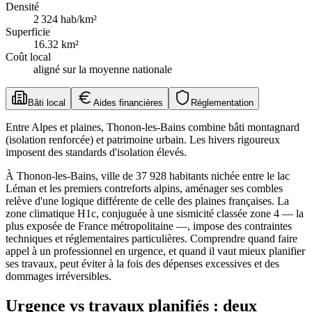
Densité
2 324
hab/km²
Superficie
16.32
km²
Coût local
aligné sur la moyenne nationale
Bâti local
Aides financières
Réglementation
Entre Alpes et plaines, Thonon-les-Bains combine bâti montagnard
(isolation renforcée) et patrimoine urbain. Les hivers rigoureux
imposent des standards d'isolation élevés.
À Thonon-les-Bains, ville de 37 928 habitants nichée entre le lac
Léman et les premiers contreforts alpins, aménager ses combles
relève d'une logique différente de celle des plaines françaises. La
zone climatique H1c, conjuguée à une sismicité classée zone 4 — la
plus exposée de France métropolitaine —, impose des contraintes
techniques et réglementaires particulières. Comprendre quand faire
appel à un professionnel en urgence, et quand il vaut mieux planifier
ses travaux, peut éviter à la fois des dépenses excessives et des
dommages irréversibles.
Urgence vs travaux planifiés : deux