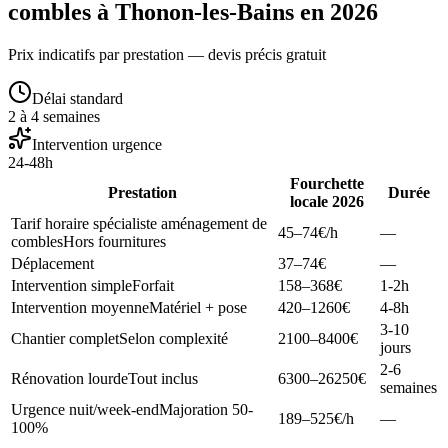
combles à Thonon-les-Bains en 2026
Prix indicatifs par prestation — devis précis gratuit
Délai standard
2 à 4 semaines
Intervention urgence
24-48h
Fourchette
Prestation
Durée
locale 2026
Tarif horaire spécialiste aménagement de
45–74
€/h
—
combles
Hors fournitures
Déplacement
37–74
€
—
Intervention simple
Forfait
158–368
€
1-2h
Intervention moyenne
Matériel + pose
420–1260
€
4-8h
3-10
Chantier complet
Selon complexité
2100–8400
€
jours
2-6
Rénovation lourde
Tout inclus
6300–26250
€
semaines
Urgence nuit/week-end
Majoration 50-
189–525
€/h
—
100%