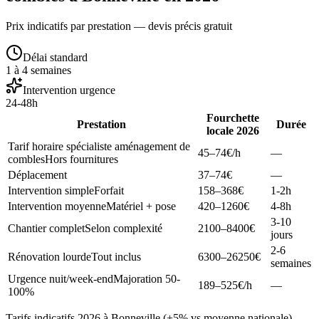
Prix indicatifs par prestation — devis précis gratuit
Délai standard
1 à 4 semaines
Intervention urgence
24-48h
Fourchette
Prestation
Durée
locale 2026
Tarif horaire spécialiste aménagement de
45–74
€/h
—
combles
Hors fournitures
Déplacement
37–74
€
—
Intervention simple
Forfait
158–368
€
1-2h
Intervention moyenne
Matériel + pose
420–1260
€
4-8h
3-10
Chantier complet
Selon complexité
2100–8400
€
jours
2-6
Rénovation lourde
Tout inclus
6300–26250
€
semaines
Urgence nuit/week-end
Majoration 50-
189–525
€/h
—
100%
Tarifs indicatifs 2026 à Bonneville (+5% vs moyenne nationale).