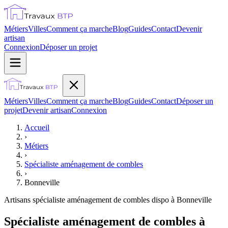
Métiers
Villes
Comment ça marche
Blog
Guides
Contact
Devenir
artisan
Connexion
Déposer un projet
Métiers
Villes
Comment ça marche
Blog
Guides
Contact
Déposer un
projet
Devenir artisan
Connexion
Accueil
›
Métiers
›
Spécialiste aménagement de combles
›
Bonneville
Artisans
spécialiste aménagement de combles
dispo à
Bonneville
Spécialiste aménagement de combles à