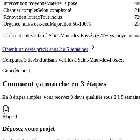
Intervention moyenne
Matériel + pose
48
Chantier complet
Selon complexité
24
Rénovation lourde
Tout inclus
72
Urgence nuit/week-end
Majoration 50-100%
21
Tarifs indicatifs 2026 à Saint-Maur-des-Fossés (+20% vs moyenne nati
Obtenir un devis précis sous
2 à 5 semaines
Comparez 3 devis d'artisans vérifiés à
Saint-Maur-des-Fossés
.
Concrètement
Comment ça marche en 3 étapes
En 3 étapes simples, vous recevez 3 devis qualifiés sous
2 à 5 semain
Étape
1
Déposez votre projet