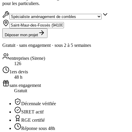
pour les particuliers.
Déposer mon projet
Gratuit · sans engagement · sous
2 à 5 semaines
entreprises (Sirene)
126
1ers devis
48 h
sans engagement
Gratuit
Décennale vérifiée
SIRET actif
RGE certifié
Réponse sous 48h