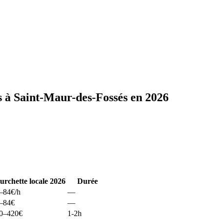
s à Saint-Maur-des-Fossés en 2026
urchette locale 2026
Durée
–84
€/h
—
–84
€
—
0–420
€
1-2h