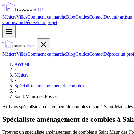
Métiers
Villes
Comment ça marche
Blog
Guides
Contact
Devenir artisan
Connexion
Déposer un projet
Métiers
Villes
Comment ça marche
Blog
Guides
Contact
Déposer un proj
Accueil
›
Métiers
›
Spécialiste aménagement de combles
›
Saint-Maur-des-Fossés
Artisans
spécialiste aménagement de combles
dispo à
Saint-Maur-des
Spécialiste aménagement de combles à Sai
Trouvez un spécialiste aménagement de combles à Saint-Maur-des-Fossé