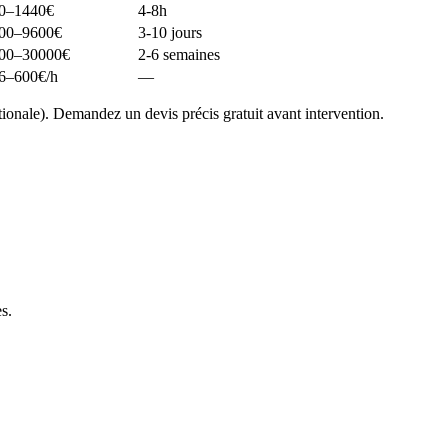
0–1440
€
4-8h
00–9600
€
3-10 jours
00–30000
€
2-6 semaines
6–600
€/h
—
onale). Demandez un devis précis gratuit avant intervention.
es
.