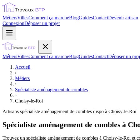
Métiers
Villes
Comment ça marche
Blog
Guides
Contact
Devenir artisan
Connexion
Déposer un projet
Métiers
Villes
Comment ça marche
Blog
Guides
Contact
Déposer un proj
Accueil
›
Métiers
›
Spécialiste aménagement de combles
›
Choisy-le-Roi
Artisans
spécialiste aménagement de combles
dispo à
Choisy-le-Roi
Spécialiste aménagement de combles à Choi
Trouvez un spécialiste aménagement de combles à Choisy-le-Roi et com