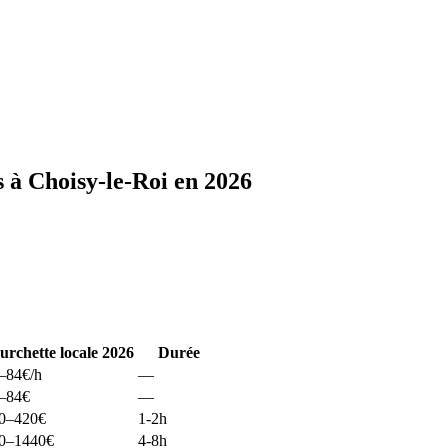
 à Choisy-le-Roi en 2026
urchette locale 2026
Durée
–84
€/h
—
–84
€
—
0–420
€
1-2h
0–1440
€
4-8h