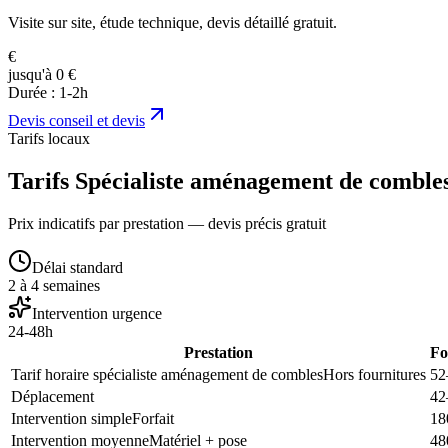
Visite sur site, étude technique, devis détaillé gratuit.
€
jusqu'à 0 €
Durée :
1-2h
Devis
conseil et devis
Tarifs locaux
Tarifs Spécialiste aménagement de combles
Prix indicatifs par prestation — devis précis gratuit
Délai standard
2 à 4 semaines
Intervention urgence
24-48h
Prestation
Fo
Tarif horaire spécialiste aménagement de combles
Hors fournitures
52
Déplacement
42
Intervention simple
Forfait
18
Intervention moyenne
Matériel + pose
48