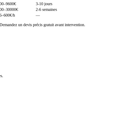
00–9600
€
3-10 jours
00–30000
€
2-6 semaines
6–600
€/h
—
Demandez un devis précis gratuit avant intervention.
es
.