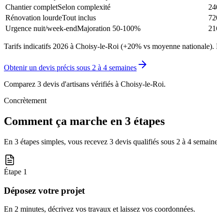
Chantier complet
Selon complexité
24
Rénovation lourde
Tout inclus
72
Urgence nuit/week-end
Majoration 50-100%
21
Tarifs indicatifs 2026 à Choisy-le-Roi (+20% vs moyenne nationale). 
Obtenir un devis précis sous
2 à 4 semaines
Comparez 3 devis d'artisans vérifiés à
Choisy-le-Roi
.
Concrètement
Comment ça marche en 3 étapes
En 3 étapes simples, vous recevez 3 devis qualifiés sous
2 à 4 semain
Étape
1
Déposez votre projet
En 2 minutes, décrivez vos travaux et laissez vos coordonnées.