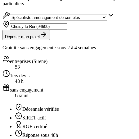
particuliers.
Déposer mon projet
Gratuit · sans engagement · sous
2 à 4 semaines
entreprises (Sirene)
53
1ers devis
48 h
sans engagement
Gratuit
Décennale vérifiée
SIRET actif
RGE certifié
Réponse sous 48h