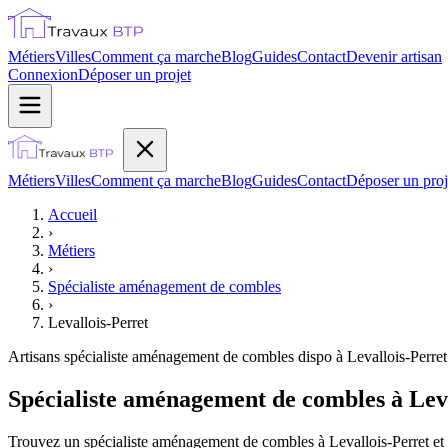
Métiers
Villes
Comment ça marche
Blog
Guides
Contact
Devenir artisan
Connexion
Déposer un projet
Métiers
Villes
Comment ça marche
Blog
Guides
Contact
Déposer un proj
Accueil
›
Métiers
›
Spécialiste aménagement de combles
›
Levallois-Perret
Artisans
spécialiste aménagement de combles
dispo à
Levallois-Perret
Spécialiste aménagement de combles à Leva
Trouvez un spécialiste aménagement de combles à Levallois-Perret et c