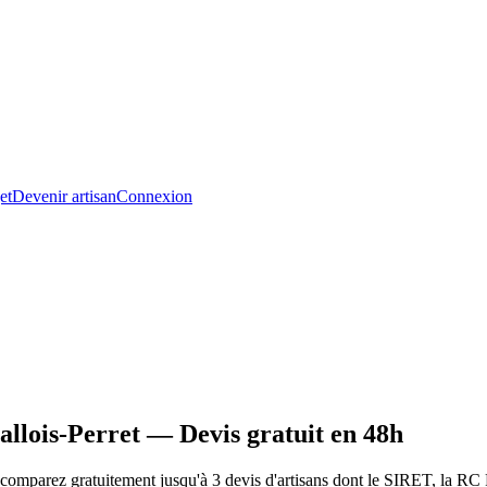
et
Devenir artisan
Connexion
llois-Perret — Devis gratuit en 48h
omparez gratuitement jusqu'à 3 devis d'artisans dont le SIRET, la RC P