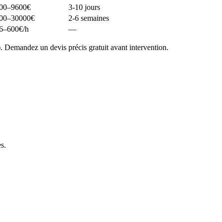
00–9600
€
3-10 jours
00–30000
€
2-6 semaines
6–600
€/h
—
. Demandez un devis précis gratuit avant intervention.
es
.