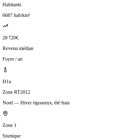
Habitants
6687
hab/km²
28 720
€
Revenu médian
Foyer / an
H1a
Zone RT2012
Nord — Hiver rigoureux, été frais
Zone
1
Sismique