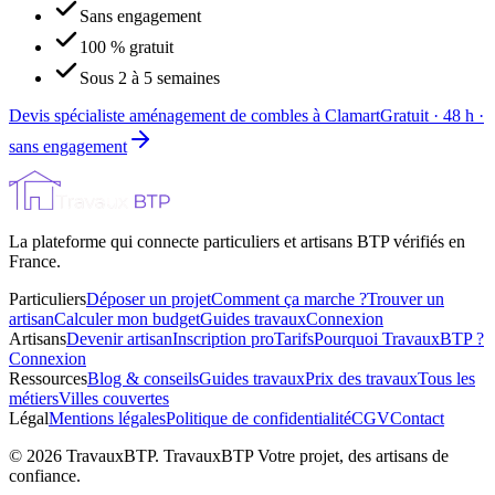
Sans engagement
100 % gratuit
Sous 2 à 5 semaines
Devis spécialiste aménagement de combles à Clamart
Gratuit · 48 h ·
sans engagement
La plateforme qui connecte particuliers et artisans BTP vérifiés en
France.
Particuliers
Déposer un projet
Comment ça marche ?
Trouver un
artisan
Calculer mon budget
Guides travaux
Connexion
Artisans
Devenir artisan
Inscription pro
Tarifs
Pourquoi TravauxBTP ?
Connexion
Ressources
Blog & conseils
Guides travaux
Prix des travaux
Tous les
métiers
Villes couvertes
Légal
Mentions légales
Politique de confidentialité
CGV
Contact
©
2026
TravauxBTP.
TravauxBTP Votre projet, des artisans de
confiance.