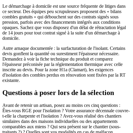
Le démarchage à domicile est une source fréquente de litiges dans
ce secteur. Des équipes peu scrupuleuses proposent des « bilans
combles gratuits » qui débouchent sur des contrats signés sous
pression, parfois avec des financements intégrés aux conditions
opaques. Sachez que vous disposez d'un délai de rétractation légal
de 14 jours pour tout contrat signé à la suite d'un démarchage à
domicile.
Autre arnaque documentée : la surfacturation de l'isolant. Certains
devis gonflent la quantité ou surestiment l'épaisseur nécessaire.
Demandez à voir la fiche technique du produit et comparez
l'épaisseur préconisée par la réglementation thermique avec celle
inscrite au devis. Pour la zone H1a (Clamart), les exigences
d'isolation des combles perdus en rénovation sont fixées par la RT
existante.
Questions à poser lors de la sélection
Avant de retenir un artisan, posez au moins ces cinq questions :
Êtes-vous RGE pour l'isolation ? Votre assurance décennale couvre-
t-elle la charpente et l'isolation ? Avez-vous réalisé des chantiers
similaires dans des maisons individuelles ou des appartements
comparables aux miens ? Qui sera présent sur le chantier (sous-
traitants ?) ? Quelles sont vos modalités en cas de malfaçon