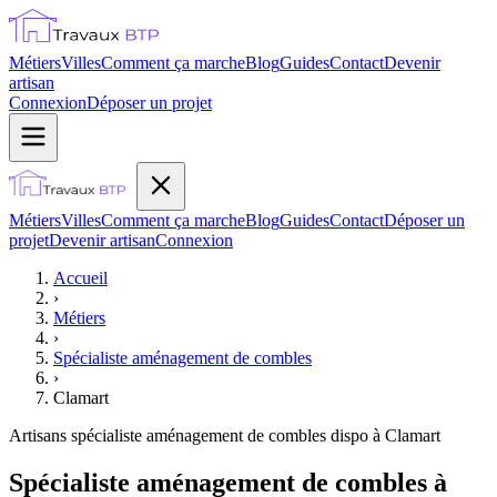
Métiers
Villes
Comment ça marche
Blog
Guides
Contact
Devenir
artisan
Connexion
Déposer un projet
Métiers
Villes
Comment ça marche
Blog
Guides
Contact
Déposer un
projet
Devenir artisan
Connexion
Accueil
›
Métiers
›
Spécialiste aménagement de combles
›
Clamart
Artisans
spécialiste aménagement de combles
dispo à
Clamart
Spécialiste aménagement de combles à