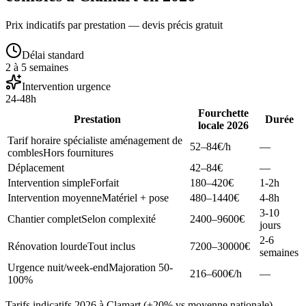
Prix indicatifs par prestation — devis précis gratuit
Délai standard
2 à 5 semaines
Intervention urgence
24-48h
Fourchette
Prestation
Durée
locale 2026
Tarif horaire spécialiste aménagement de
52–84
€/h
—
combles
Hors fournitures
Déplacement
42–84
€
—
Intervention simple
Forfait
180–420
€
1-2h
Intervention moyenne
Matériel + pose
480–1440
€
4-8h
3-10
Chantier complet
Selon complexité
2400–9600
€
jours
2-6
Rénovation lourde
Tout inclus
7200–30000
€
semaines
Urgence nuit/week-end
Majoration 50-
216–600
€/h
—
100%
Tarifs indicatifs 2026 à Clamart (+20% vs moyenne nationale).