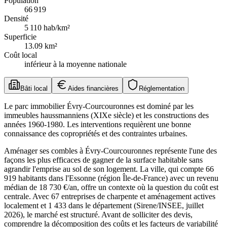
Population
66 919
Densité
5 110
hab/km²
Superficie
13.09
km²
Coût local
inférieur à la moyenne nationale
Bâti local
Aides financières
Réglementation
Le parc immobilier Évry-Courcouronnes est dominé par les
immeubles haussmanniens (XIXe siècle) et les constructions des
années 1960-1980. Les interventions requièrent une bonne
connaissance des copropriétés et des contraintes urbaines.
Aménager ses combles à Évry-Courcouronnes représente l'une des
façons les plus efficaces de gagner de la surface habitable sans
agrandir l'emprise au sol de son logement. La ville, qui compte 66
919 habitants dans l'Essonne (région Île-de-France) avec un revenu
médian de 18 730 €/an, offre un contexte où la question du coût est
centrale. Avec 67 entreprises de charpente et aménagement actives
localement et 1 433 dans le département (Sirene/INSEE, juillet
2026), le marché est structuré. Avant de solliciter des devis,
comprendre la décomposition des coûts et les facteurs de variabilité