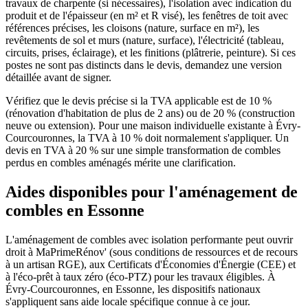
travaux de charpente (si nécessaires), l'isolation avec indication du
produit et de l'épaisseur (en m² et R visé), les fenêtres de toit avec
références précises, les cloisons (nature, surface en m²), les
revêtements de sol et murs (nature, surface), l'électricité (tableau,
circuits, prises, éclairage), et les finitions (plâtrerie, peinture). Si ces
postes ne sont pas distincts dans le devis, demandez une version
détaillée avant de signer.
Vérifiez que le devis précise si la TVA applicable est de 10 %
(rénovation d'habitation de plus de 2 ans) ou de 20 % (construction
neuve ou extension). Pour une maison individuelle existante à Évry-
Courcouronnes, la TVA à 10 % doit normalement s'appliquer. Un
devis en TVA à 20 % sur une simple transformation de combles
perdus en combles aménagés mérite une clarification.
Aides disponibles pour l'aménagement de
combles en Essonne
L'aménagement de combles avec isolation performante peut ouvrir
droit à MaPrimeRénov' (sous conditions de ressources et de recours
à un artisan RGE), aux Certificats d'Économies d'Énergie (CEE) et
à l'éco-prêt à taux zéro (éco-PTZ) pour les travaux éligibles. À
Évry-Courcouronnes, en Essonne, les dispositifs nationaux
s'appliquent sans aide locale spécifique connue à ce jour.