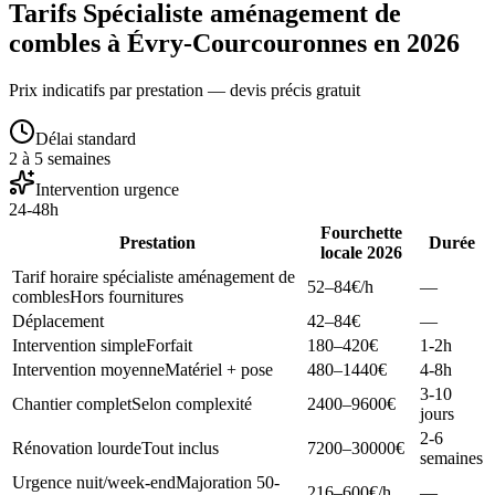
Tarifs Spécialiste aménagement de
combles à Évry-Courcouronnes en 2026
Prix indicatifs par prestation — devis précis gratuit
Délai standard
2 à 5 semaines
Intervention urgence
24-48h
Fourchette
Prestation
Durée
locale 2026
Tarif horaire spécialiste aménagement de
52–84
€/h
—
combles
Hors fournitures
Déplacement
42–84
€
—
Intervention simple
Forfait
180–420
€
1-2h
Intervention moyenne
Matériel + pose
480–1440
€
4-8h
3-10
Chantier complet
Selon complexité
2400–9600
€
jours
2-6
Rénovation lourde
Tout inclus
7200–30000
€
semaines
Urgence nuit/week-end
Majoration 50-
216–600
€/h
—