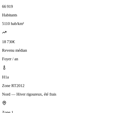
66 919
Habitants
5110
hab/km²
18 730
€
Revenu médian
Foyer / an
H1a
Zone RT2012
Nord — Hiver rigoureux, été frais
Zone
1