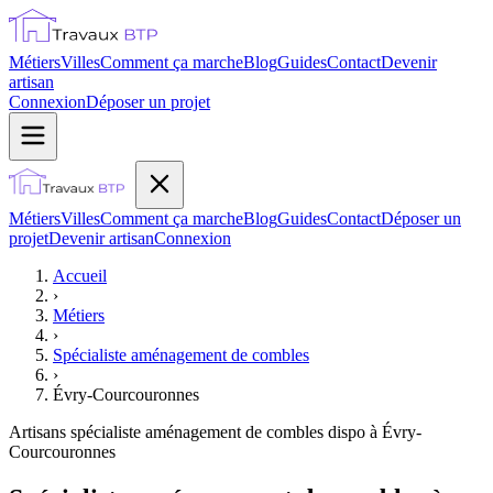
Métiers
Villes
Comment ça marche
Blog
Guides
Contact
Devenir
artisan
Connexion
Déposer un projet
Métiers
Villes
Comment ça marche
Blog
Guides
Contact
Déposer un
projet
Devenir artisan
Connexion
Accueil
›
Métiers
›
Spécialiste aménagement de combles
›
Évry-Courcouronnes
Artisans
spécialiste aménagement de combles
dispo à
Évry-
Courcouronnes