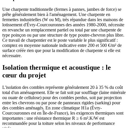
Une charpente traditionnelle (fermes à pannes, jambes de force) se
prête généralement bien à l'aménagement. Une charpente en
fermettes industrielles (W ou M), très répandue dans les maisons de
lotissement d'Évry-Courcouronnes des années 1980-2000, nécessite
en revanche un remplacement partiel ou total par une charpente de
type poinçon ou par une structure de type poutre-chevron plus libre.
Ce travail de charpentier est le poste variable le plus significatif :
comptez en moyenne nationale indicative entre 200 et 500 €/m² de
surface créée rien que pour la modification de charpente si elle est
nécessaire.
Isolation thermique et acoustique : le
cœur du projet
L'isolation des combles représente généralement 20 à 35 % du coût
total d'un aménagement. Elle se fait soit par soufflage (laine minérale
ou ouate de cellulose) pour des combles perdus, soit par projection
entre les chevrons ou par pose de panneaux rigides (sarking) pour
des combles aménagés. En zone climatique H1a (Évry-
Courcouronnes est en Île-de-France), les exigences thermiques sont
importantes : une résistance thermique R ≥ 6 m².K/W est
recommandée pour la toiture selon les niveaux de performance