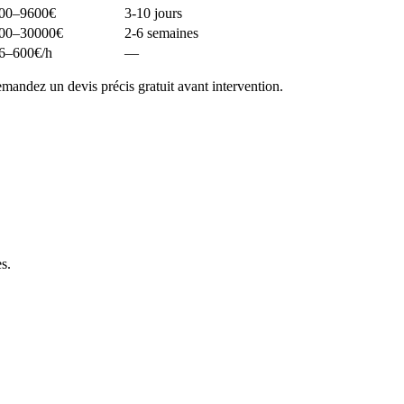
00–9600
€
3-10 jours
00–30000
€
2-6 semaines
6–600
€/h
—
andez un devis précis gratuit avant intervention.
es
.