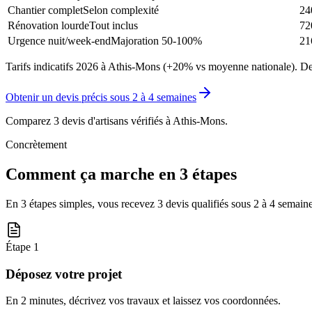
Chantier complet
Selon complexité
24
Rénovation lourde
Tout inclus
72
Urgence nuit/week-end
Majoration 50-100%
21
Tarifs indicatifs 2026 à Athis-Mons (+20% vs moyenne nationale). Dem
Obtenir un devis précis sous
2 à 4 semaines
Comparez 3 devis d'artisans vérifiés à
Athis-Mons
.
Concrètement
Comment ça marche en 3 étapes
En 3 étapes simples, vous recevez 3 devis qualifiés sous
2 à 4 semain
Étape
1
Déposez votre projet
En 2 minutes, décrivez vos travaux et laissez vos coordonnées.