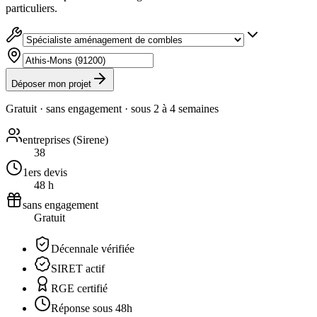
particuliers.
Déposer mon projet
Gratuit · sans engagement · sous
2 à 4 semaines
entreprises (Sirene)
38
1ers devis
48 h
sans engagement
Gratuit
Décennale vérifiée
SIRET actif
RGE certifié
Réponse sous 48h