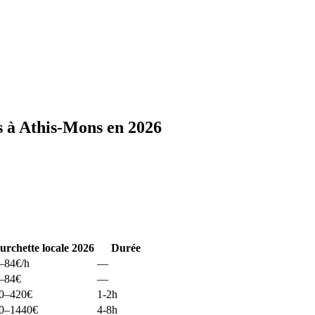
s à Athis-Mons en 2026
urchette locale 2026
Durée
–84
€/h
—
–84
€
—
0–420
€
1-2h
0–1440
€
4-8h