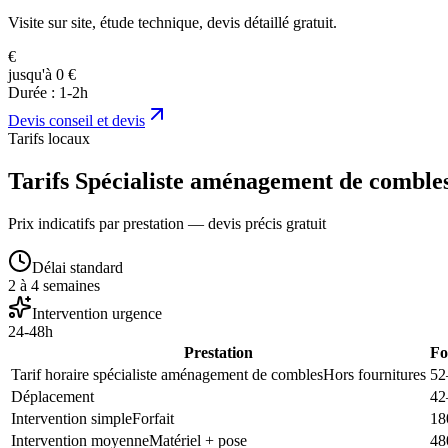
Visite sur site, étude technique, devis détaillé gratuit.
€
jusqu'à 0 €
Durée :
1-2h
Devis
conseil et devis
Tarifs locaux
Tarifs Spécialiste aménagement de comble
Prix indicatifs par prestation — devis précis gratuit
Délai standard
2 à 4 semaines
Intervention urgence
24-48h
Prestation
Fo
Tarif horaire spécialiste aménagement de combles
Hors fournitures
52
Déplacement
42
Intervention simple
Forfait
18
Intervention moyenne
Matériel + pose
48