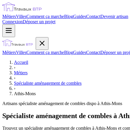
Métiers
Villes
Comment ça marche
Blog
Guides
Contact
Devenir artisan
Connexion
Déposer un projet
Métiers
Villes
Comment ça marche
Blog
Guides
Contact
Déposer un proj
Accueil
›
Métiers
›
Spécialiste aménagement de combles
›
Athis-Mons
Artisans
spécialiste aménagement de combles
dispo à
Athis-Mons
Spécialiste aménagement de combles à Ath
Trouvez un spécialiste aménagement de combles à Athis-Mons et compar