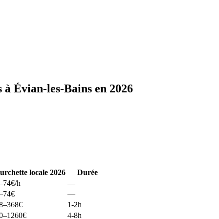
 à Évian-les-Bains en 2026
urchette locale 2026
Durée
–74
€/h
—
–74
€
—
8–368
€
1-2h
0–1260
€
4-8h