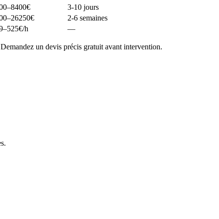
00–8400
€
3-10 jours
00–26250
€
2-6 semaines
9–525
€/h
—
 Demandez un devis précis gratuit avant intervention.
es
.