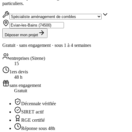
particuliers.
Déposer mon projet
Gratuit · sans engagement · sous
1 à 4 semaines
entreprises (Sirene)
15
1ers devis
48 h
sans engagement
Gratuit
Décennale vérifiée
SIRET actif
RGE certifié
Réponse sous 48h