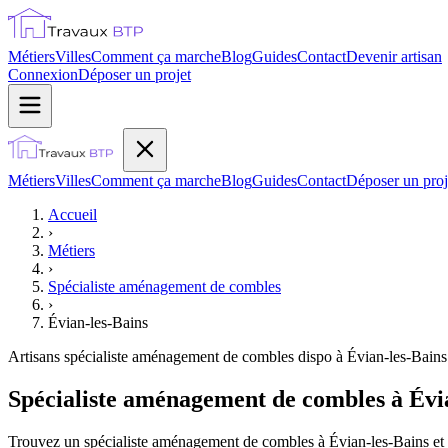
Métiers
Villes
Comment ça marche
Blog
Guides
Contact
Devenir artisan
Connexion
Déposer un projet
Métiers
Villes
Comment ça marche
Blog
Guides
Contact
Déposer un proj
Accueil
›
Métiers
›
Spécialiste aménagement de combles
›
Évian-les-Bains
Artisans
spécialiste aménagement de combles
dispo à
Évian-les-Bains
Spécialiste aménagement de combles à Évia
Trouvez un spécialiste aménagement de combles à Évian-les-Bains et c