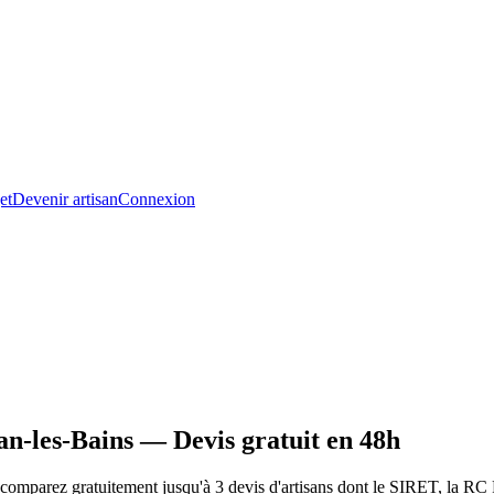
et
Devenir artisan
Connexion
n-les-Bains — Devis gratuit en 48h
omparez gratuitement jusqu'à 3 devis d'artisans dont le SIRET, la RC P