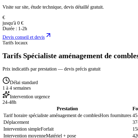
Visite sur site, étude technique, devis détaillé gratuit.
€
jusqu'à 0 €
Durée :
1-2h
Devis
conseil et devis
Tarifs locaux
Tarifs Spécialiste aménagement de combles
Prix indicatifs par prestation — devis précis gratuit
Délai standard
1 à 4 semaines
Intervention urgence
24-48h
Prestation
Fo
Tarif horaire spécialiste aménagement de combles
Hors fournitures
45
Déplacement
37
Intervention simple
Forfait
15
Intervention moyenne
Matériel + pose
42