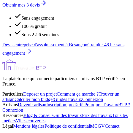
Obtenir mes 3 devis
Sans engagement
100 % gratuit
Sous 2 à 6 semaines
Devis entreprise d'assainissement à Besançon
Gratuit · 48 h · sans
engagement
La plateforme qui connecte particuliers et artisans BTP vérifiés en
France.
Particuliers
Déposer un projet
Comment ça marche ?
Trouver un
artisan
Calculer mon budget
Guides travaux
Connexion
Artisans
Devenir artisan
Inscription pro
Tarifs
Pourquoi TravauxBTP ?
Connexion
Ressources
Blog & conseils
Guides travaux
Prix des travaux
Tous les
métiers
Villes couvertes
Légal
Mentions légales
Politique de confidentialité
CGV
Contact