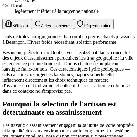
65.16
km²
Coût local
légèrement inférieur à la moyenne nationale
Bâti local
Aides financières
Réglementation
Toits de tuiles bourguignonnes, bâti rural en pierre, chalets jurassiens
à Besançon. Hivers froids nécessitant isolation performante.
Besançon, préfecture du Doubs avec 118 489 habitants, concentre
des enjeux d'assainissement particuliers liés à sa géographie : la ville
est encerclée par une boucle du Doubs et adossée au plateau
karstique franc-comtois. Ces caractéristiques hydrogéologiques —
sols calcaires, résurgences karstiques, nappes superficielles —
influencent directement les choix techniques en matière
d'assainissement individuel et collectif. Choisir la bonne entreprise
dans ce contexte ne s'improvise pas.
Pourquoi la sélection de l'artisan est
déterminante en assainissement
Les travaux d'assainissement engagent la salubrité de votre propriété
et la qualité des eaux environnantes sur le long terme. Un système
mal dimensionné, mal posé ou non conforme aux prescriptions