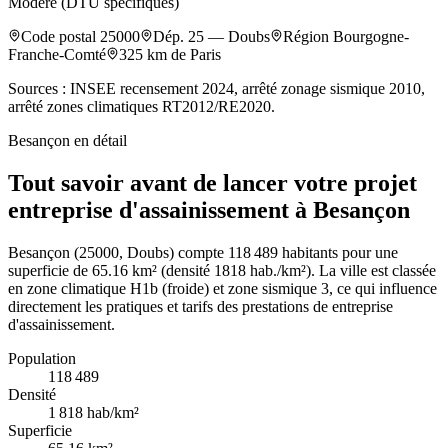
Modéré (DTU spécifiques)
Code postal
25000
Dép.
25
—
Doubs
Région
Bourgogne-
Franche-Comté
325
km de Paris
Sources : INSEE recensement 2024, arrêté zonage sismique 2010,
arrêté zones climatiques RT2012/RE2020.
Besançon
en détail
Tout savoir avant de lancer votre projet
entreprise d'assainissement à Besançon
Besançon (25000, Doubs) compte 118 489 habitants pour une
superficie de 65.16 km² (densité 1818 hab./km²). La ville est classée
en zone climatique H1b (froide) et zone sismique 3, ce qui influence
directement les pratiques et tarifs des prestations de entreprise
d'assainissement.
Population
118 489
Densité
1 818
hab/km²
Superficie