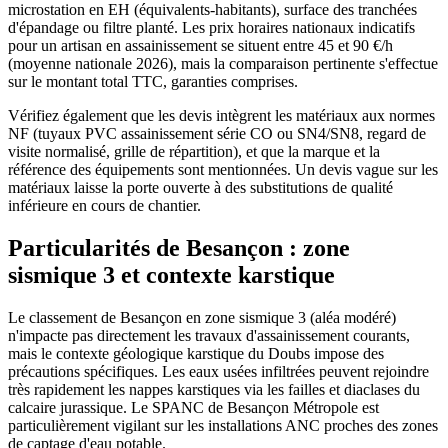
microstation en EH (équivalents-habitants), surface des tranchées
d'épandage ou filtre planté. Les prix horaires nationaux indicatifs
pour un artisan en assainissement se situent entre 45 et 90 €/h
(moyenne nationale 2026), mais la comparaison pertinente s'effectue
sur le montant total TTC, garanties comprises.
Vérifiez également que les devis intègrent les matériaux aux normes
NF (tuyaux PVC assainissement série CO ou SN4/SN8, regard de
visite normalisé, grille de répartition), et que la marque et la
référence des équipements sont mentionnées. Un devis vague sur les
matériaux laisse la porte ouverte à des substitutions de qualité
inférieure en cours de chantier.
Particularités de Besançon : zone
sismique 3 et contexte karstique
Le classement de Besançon en zone sismique 3 (aléa modéré)
n'impacte pas directement les travaux d'assainissement courants,
mais le contexte géologique karstique du Doubs impose des
précautions spécifiques. Les eaux usées infiltrées peuvent rejoindre
très rapidement les nappes karstiques via les failles et diaclases du
calcaire jurassique. Le SPANC de Besançon Métropole est
particulièrement vigilant sur les installations ANC proches des zones
de captage d'eau potable.