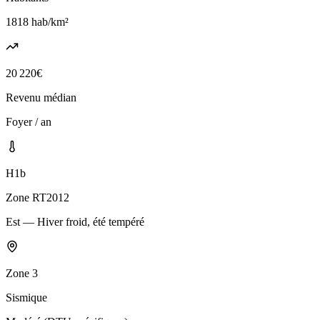
1818
hab/km²
20 220
€
Revenu médian
Foyer / an
H1b
Zone RT2012
Est — Hiver froid, été tempéré
Zone
3
Sismique