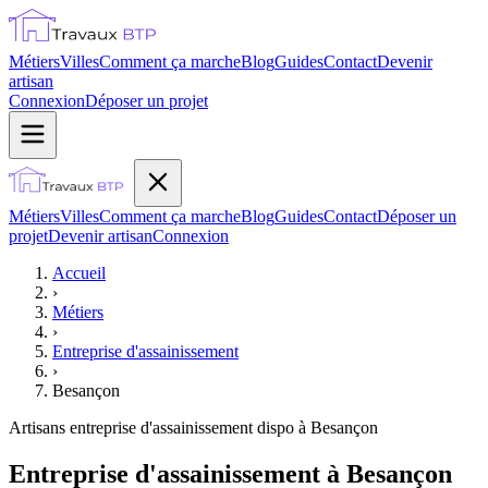
Métiers
Villes
Comment ça marche
Blog
Guides
Contact
Devenir
artisan
Connexion
Déposer un projet
Métiers
Villes
Comment ça marche
Blog
Guides
Contact
Déposer un
projet
Devenir artisan
Connexion
Accueil
›
Métiers
›
Entreprise d'assainissement
›
Besançon
Artisans
entreprise d'assainissement
dispo à
Besançon
Entreprise d'assainissement à Besançon