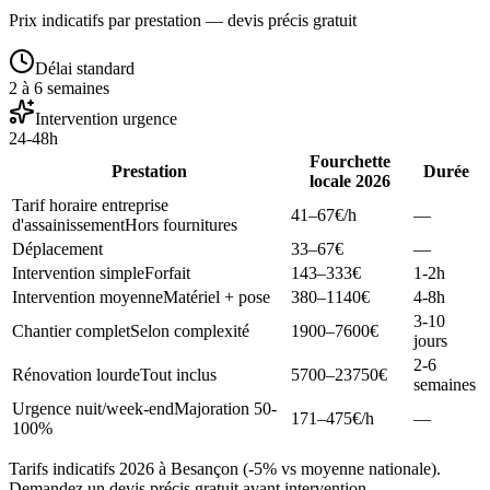
Prix indicatifs par prestation — devis précis gratuit
Délai standard
2 à 6 semaines
Intervention urgence
24-48h
Fourchette
Prestation
Durée
locale 2026
Tarif horaire entreprise
41–67
€/h
—
d'assainissement
Hors fournitures
Déplacement
33–67
€
—
Intervention simple
Forfait
143–333
€
1-2h
Intervention moyenne
Matériel + pose
380–1140
€
4-8h
3-10
Chantier complet
Selon complexité
1900–7600
€
jours
2-6
Rénovation lourde
Tout inclus
5700–23750
€
semaines
Urgence nuit/week-end
Majoration 50-
171–475
€/h
—
100%
Tarifs indicatifs 2026 à Besançon (-5% vs moyenne nationale).
Demandez un devis précis gratuit avant intervention.