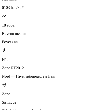
6103
hab/km²
18 930
€
Revenu médian
Foyer / an
H1a
Zone RT2012
Nord — Hiver rigoureux, été frais
Zone
1
Sismique