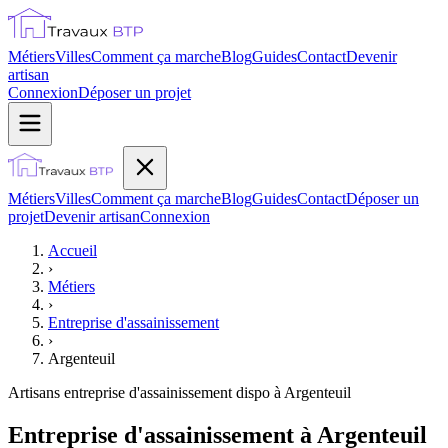
Métiers
Villes
Comment ça marche
Blog
Guides
Contact
Devenir
artisan
Connexion
Déposer un projet
Métiers
Villes
Comment ça marche
Blog
Guides
Contact
Déposer un
projet
Devenir artisan
Connexion
Accueil
›
Métiers
›
Entreprise d'assainissement
›
Argenteuil
Artisans
entreprise d'assainissement
dispo à
Argenteuil
Entreprise d'assainissement à Argenteuil