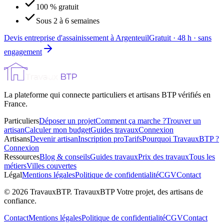
100 % gratuit
Sous 2 à 6 semaines
Devis entreprise d'assainissement à Argenteuil
Gratuit · 48 h · sans
engagement
La plateforme qui connecte particuliers et artisans BTP vérifiés en
France.
Particuliers
Déposer un projet
Comment ça marche ?
Trouver un
artisan
Calculer mon budget
Guides travaux
Connexion
Artisans
Devenir artisan
Inscription pro
Tarifs
Pourquoi TravauxBTP ?
Connexion
Ressources
Blog & conseils
Guides travaux
Prix des travaux
Tous les
métiers
Villes couvertes
Légal
Mentions légales
Politique de confidentialité
CGV
Contact
©
2026
TravauxBTP.
TravauxBTP Votre projet, des artisans de
confiance.
Contact
Mentions légales
Politique de confidentialité
CGV
Contact