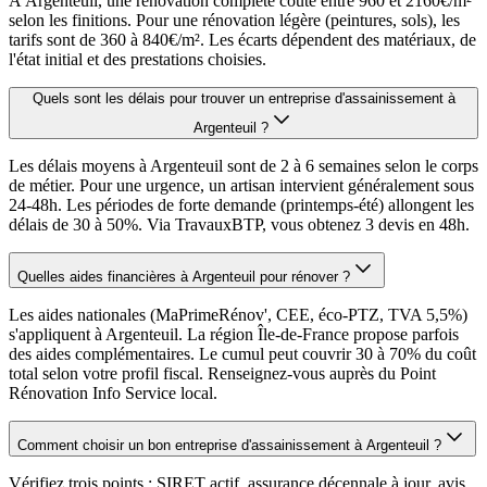
À Argenteuil, une rénovation complète coûte entre 960 et 2160€/m²
selon les finitions. Pour une rénovation légère (peintures, sols), les
tarifs sont de 360 à 840€/m². Les écarts dépendent des matériaux, de
l'état initial et des prestations choisies.
Quels sont les délais pour trouver un entreprise d'assainissement à
Argenteuil ?
Les délais moyens à Argenteuil sont de 2 à 6 semaines selon le corps
de métier. Pour une urgence, un artisan intervient généralement sous
24-48h. Les périodes de forte demande (printemps-été) allongent les
délais de 30 à 50%. Via TravauxBTP, vous obtenez 3 devis en 48h.
Quelles aides financières à Argenteuil pour rénover ?
Les aides nationales (MaPrimeRénov', CEE, éco-PTZ, TVA 5,5%)
s'appliquent à Argenteuil. La région Île-de-France propose parfois
des aides complémentaires. Le cumul peut couvrir 30 à 70% du coût
total selon votre profil fiscal. Renseignez-vous auprès du Point
Rénovation Info Service local.
Comment choisir un bon entreprise d'assainissement à Argenteuil ?
Vérifiez trois points : SIRET actif, assurance décennale à jour, avis