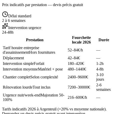
Prix indicatifs par prestation — devis précis gratuit
Délai standard
2 à 6 semaines
Intervention urgence
24-48h
Fourchette
Prestation
Durée
locale 2026
Tarif horaire entreprise
52–84
€/h
—
d'assainissement
Hors fournitures
Déplacement
42–84
€
—
Intervention simple
Forfait
180–420
€
1-2h
Intervention moyenne
Matériel + pose
480–1440
€
4-8h
3-10
Chantier complet
Selon complexité
2400–9600
€
jours
2-6
Rénovation lourde
Tout inclus
7200–30000
€
semaines
Urgence nuit/week-end
Majoration 50-
216–600
€/h
—
100%
Tarifs indicatifs 2026 à Argenteuil (+20% vs moyenne nationale).
Demandez un devis précis gratuit avant intervention.