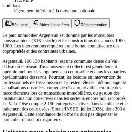
17.39
km²
Coût local
légèrement inférieur à la moyenne nationale
Bâti local
Aides financières
Réglementation
Le parc immobilier Argenteuil est dominé par les immeubles
haussmanniens (XIXe siècle) et les constructions des années 1960-
1980. Les interventions requièrent une bonne connaissance des
copropriétés et des contraintes urbaines.
Argenteuil, 106 130 habitants, est une commune dense du Val-
d'Oise où le réseau d'assainissement collectif est généralement
opérationnel pour les logements en centre-ville et dans les quartiers
pavillonnaires desservis. Pourtant, les besoins en intervention de
professionnels de l'assainissement y restent élevés : débouchage de
canalisations obstruées, curage de réseaux privatifs, contrôle des
raccordements lors de transactions immobilières, ou gestion des
installations non collectives dans les secteurs encore non raccordés.
Le Val-d'Oise compte 2 190 entreprises actives dans la collecte et le
traitement des eaux usées (Sirene/INSEE, juillet 2026), dont 303 à
Argenteuil. Cette abondance de l'offre ne doit pas dispenser le
particulier d'un choix rigoureux.
Critères pour choisir une entreprise