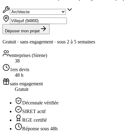
Déposer mon projet
Gratuit · sans engagement · sous
2 à 5 semaines
entreprises (Sirene)
38
1ers devis
48 h
sans engagement
Gratuit
Décennale vérifiée
SIRET actif
RGE certifié
Réponse sous 48h