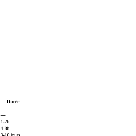
Durée
—
—
1-2h
4-8h
3-10 jours