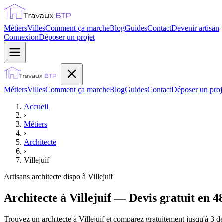
Métiers
Villes
Comment ça marche
Blog
Guides
Contact
Devenir artisan
Connexion
Déposer un projet
Métiers
Villes
Comment ça marche
Blog
Guides
Contact
Déposer un proj
Accueil
›
Métiers
›
Architecte
›
Villejuif
Artisans
architecte
dispo à
Villejuif
Architecte à Villejuif — Devis gratuit en 4
Trouvez un architecte à Villejuif et comparez gratuitement jusqu'à 3 de