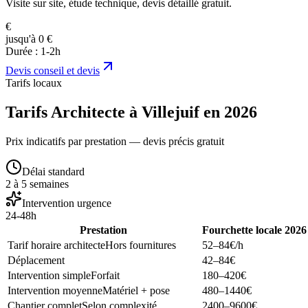
Visite sur site, étude technique, devis détaillé gratuit.
€
jusqu'à 0 €
Durée :
1-2h
Devis
conseil et devis
Tarifs locaux
Tarifs Architecte à Villejuif en 2026
Prix indicatifs par prestation — devis précis gratuit
Délai standard
2 à 5 semaines
Intervention urgence
24-48h
Prestation
Fourchette locale 2026
Tarif horaire architecte
Hors fournitures
52–84
€/h
Déplacement
42–84
€
Intervention simple
Forfait
180–420
€
Intervention moyenne
Matériel + pose
480–1440
€
Chantier complet
Selon complexité
2400–9600
€