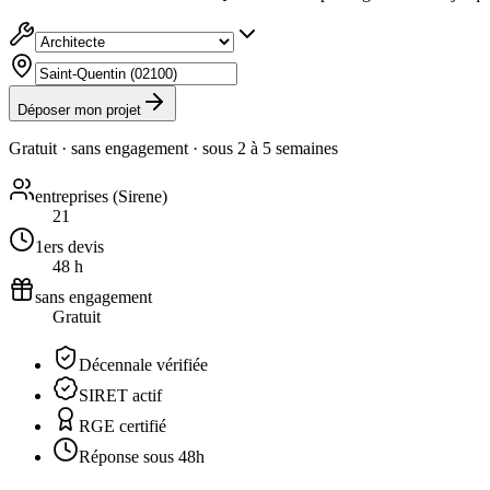
Déposer mon projet
Gratuit · sans engagement · sous
2 à 5 semaines
entreprises (Sirene)
21
1ers devis
48 h
sans engagement
Gratuit
Décennale vérifiée
SIRET actif
RGE certifié
Réponse sous 48h