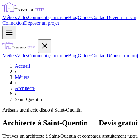
Métiers
Villes
Comment ça marche
Blog
Guides
Contact
Devenir artisan
Connexion
Déposer un projet
Métiers
Villes
Comment ça marche
Blog
Guides
Contact
Déposer un proj
Accueil
›
Métiers
›
Architecte
›
Saint-Quentin
Artisans
architecte
dispo à
Saint-Quentin
Architecte à Saint-Quentin — Devis gratui
Trouvez un architecte à Saint-Quentin et comparez gratuitement jusqu'à