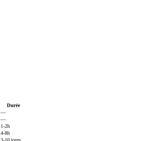
Durée
—
—
1-2h
4-8h
3-10 jours