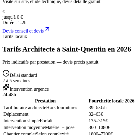
Visite sur site, étude technique, devis détaillé gratuit.
€
jusqu'à 0 €
Durée :
1-2h
Devis
conseil et devis
Tarifs locaux
Tarifs Architecte à Saint-Quentin en 2026
Prix indicatifs par prestation — devis précis gratuit
Délai standard
2 à 5 semaines
Intervention urgence
24-48h
Prestation
Fourchette locale 2026
Tarif horaire architecte
Hors fournitures
39–63
€/h
Déplacement
32–63
€
Intervention simple
Forfait
135–315
€
Intervention moyenne
Matériel + pose
360–1080
€
Chantier complet
Selon complexité
1800–7200
€