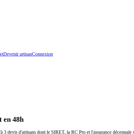
et
Devenir artisan
Connexion
t en 48h
 3 devis d'artisans dont le SIRET, la RC Pro et l'assurance décennale so