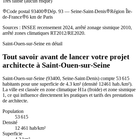
Très faible (aucun risque)
Code postal
93400
Dép.
93
—
Seine-Saint-Denis
Région
Île-
de-France
6
km de Paris
Sources : INSEE recensement 2024, arrêté zonage sismique 2010,
arrêté zones climatiques RT2012/RE2020.
Saint-Ouen-sur-Seine
en détail
Tout savoir avant de lancer votre projet
architecte à Saint-Ouen-sur-Seine
Saint-Ouen-sur-Seine (93400, Seine-Saint-Denis) compte 53 615
habitants pour une superficie de 4.3 km² (densité 12461 hab./km²).
La ville est classée en zone climatique H1a (froide) et zone sismique
1, ce qui influence directement les pratiques et tarifs des prestations
de architecte.
Population
53 615
Densité
12 461
hab/km²
Superficie