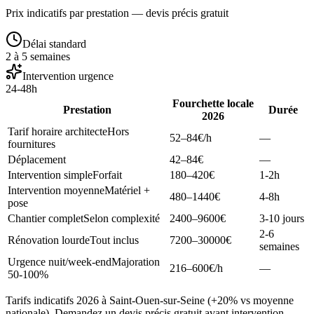
Prix indicatifs par prestation — devis précis gratuit
Délai standard
2 à 5 semaines
Intervention urgence
24-48h
Fourchette locale
Prestation
Durée
2026
Tarif horaire architecte
Hors
52–84
€/h
—
fournitures
Déplacement
42–84
€
—
Intervention simple
Forfait
180–420
€
1-2h
Intervention moyenne
Matériel +
480–1440
€
4-8h
pose
Chantier complet
Selon complexité
2400–9600
€
3-10 jours
2-6
Rénovation lourde
Tout inclus
7200–30000
€
semaines
Urgence nuit/week-end
Majoration
216–600
€/h
—
50-100%
Tarifs indicatifs 2026 à Saint-Ouen-sur-Seine (+20% vs moyenne
nationale). Demandez un devis précis gratuit avant intervention.