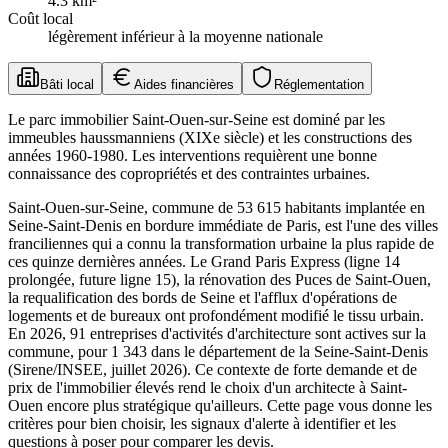
4.3
km²
Coût local
légèrement inférieur à la moyenne nationale
Bâti local
Aides financières
Réglementation
Le parc immobilier Saint-Ouen-sur-Seine est dominé par les
immeubles haussmanniens (XIXe siècle) et les constructions des
années 1960-1980. Les interventions requièrent une bonne
connaissance des copropriétés et des contraintes urbaines.
Saint-Ouen-sur-Seine, commune de 53 615 habitants implantée en
Seine-Saint-Denis en bordure immédiate de Paris, est l'une des villes
franciliennes qui a connu la transformation urbaine la plus rapide de
ces quinze dernières années. Le Grand Paris Express (ligne 14
prolongée, future ligne 15), la rénovation des Puces de Saint-Ouen,
la requalification des bords de Seine et l'afflux d'opérations de
logements et de bureaux ont profondément modifié le tissu urbain.
En 2026, 91 entreprises d'activités d'architecture sont actives sur la
commune, pour 1 343 dans le département de la Seine-Saint-Denis
(Sirene/INSEE, juillet 2026). Ce contexte de forte demande et de
prix de l'immobilier élevés rend le choix d'un architecte à Saint-
Ouen encore plus stratégique qu'ailleurs. Cette page vous donne les
critères pour bien choisir, les signaux d'alerte à identifier et les
questions à poser pour comparer les devis.