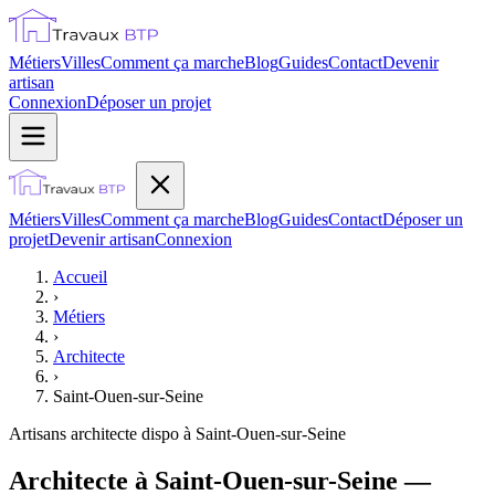
Métiers
Villes
Comment ça marche
Blog
Guides
Contact
Devenir
artisan
Connexion
Déposer un projet
Métiers
Villes
Comment ça marche
Blog
Guides
Contact
Déposer un
projet
Devenir artisan
Connexion
Accueil
›
Métiers
›
Architecte
›
Saint-Ouen-sur-Seine
Artisans
architecte
dispo à
Saint-Ouen-sur-Seine
Architecte à Saint-Ouen-sur-Seine —