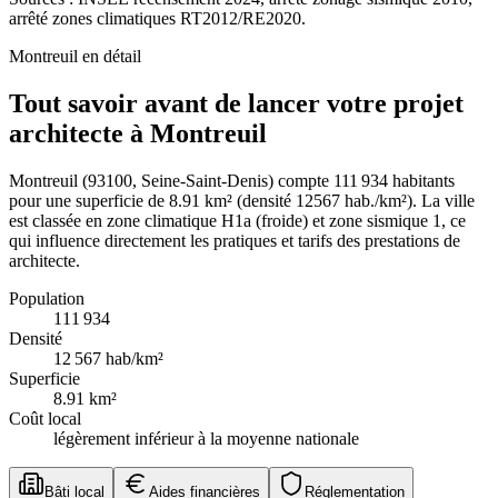
arrêté zones climatiques RT2012/RE2020.
Montreuil
en détail
Tout savoir avant de lancer votre projet
architecte à Montreuil
Montreuil (93100, Seine-Saint-Denis) compte 111 934 habitants
pour une superficie de 8.91 km² (densité 12567 hab./km²). La ville
est classée en zone climatique H1a (froide) et zone sismique 1, ce
qui influence directement les pratiques et tarifs des prestations de
architecte.
Population
111 934
Densité
12 567
hab/km²
Superficie
8.91
km²
Coût local
légèrement inférieur à la moyenne nationale
Bâti local
Aides financières
Réglementation