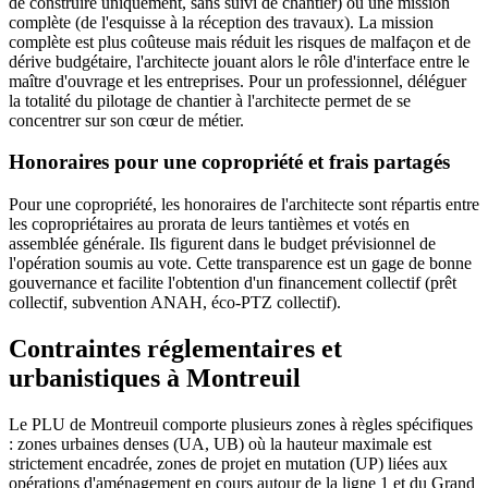
de construire uniquement, sans suivi de chantier) ou une mission
complète (de l'esquisse à la réception des travaux). La mission
complète est plus coûteuse mais réduit les risques de malfaçon et de
dérive budgétaire, l'architecte jouant alors le rôle d'interface entre le
maître d'ouvrage et les entreprises. Pour un professionnel, déléguer
la totalité du pilotage de chantier à l'architecte permet de se
concentrer sur son cœur de métier.
Honoraires pour une copropriété et frais partagés
Pour une copropriété, les honoraires de l'architecte sont répartis entre
les copropriétaires au prorata de leurs tantièmes et votés en
assemblée générale. Ils figurent dans le budget prévisionnel de
l'opération soumis au vote. Cette transparence est un gage de bonne
gouvernance et facilite l'obtention d'un financement collectif (prêt
collectif, subvention ANAH, éco-PTZ collectif).
Contraintes réglementaires et
urbanistiques à Montreuil
Le PLU de Montreuil comporte plusieurs zones à règles spécifiques
: zones urbaines denses (UA, UB) où la hauteur maximale est
strictement encadrée, zones de projet en mutation (UP) liées aux
opérations d'aménagement en cours autour de la ligne 1 et du Grand