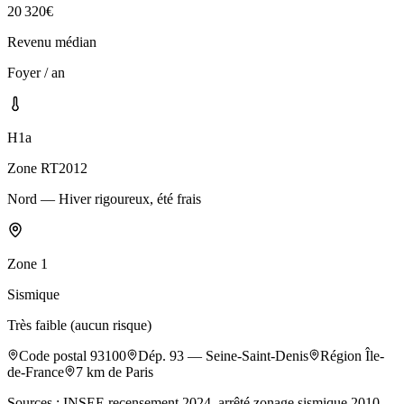
20 320
€
Revenu médian
Foyer / an
H1a
Zone RT2012
Nord — Hiver rigoureux, été frais
Zone
1
Sismique
Très faible (aucun risque)
Code postal
93100
Dép.
93
—
Seine-Saint-Denis
Région
Île-
de-France
7
km de Paris
Sources : INSEE recensement 2024, arrêté zonage sismique 2010,