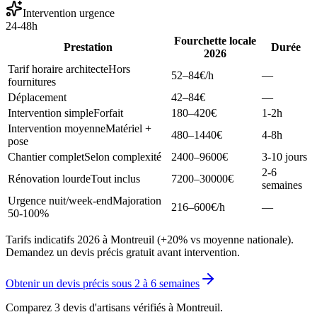
Intervention urgence
24-48h
Fourchette locale
Prestation
Durée
2026
Tarif horaire architecte
Hors
52–84
€/h
—
fournitures
Déplacement
42–84
€
—
Intervention simple
Forfait
180–420
€
1-2h
Intervention moyenne
Matériel +
480–1440
€
4-8h
pose
Chantier complet
Selon complexité
2400–9600
€
3-10 jours
2-6
Rénovation lourde
Tout inclus
7200–30000
€
semaines
Urgence nuit/week-end
Majoration
216–600
€/h
—
50-100%
Tarifs indicatifs 2026 à Montreuil (+20% vs moyenne nationale).
Demandez un devis précis gratuit avant intervention.
Obtenir un devis précis sous
2 à 6 semaines
Comparez 3 devis d'artisans vérifiés à
Montreuil
.