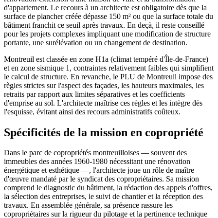
d'appartement. Le recours à un architecte est obligatoire dès que la
surface de plancher créée dépasse 150 m² ou que la surface totale du
bâtiment franchit ce seuil après travaux. En deçà, il reste conseillé
pour les projets complexes impliquant une modification de structure
portante, une surélévation ou un changement de destination.
Montreuil est classée en zone H1a (climat tempéré d'Île-de-France)
et en zone sismique 1, contraintes relativement faibles qui simplifient
le calcul de structure. En revanche, le PLU de Montreuil impose des
règles strictes sur l'aspect des façades, les hauteurs maximales, les
retraits par rapport aux limites séparatives et les coefficients
d'emprise au sol. L'architecte maîtrise ces règles et les intègre dès
l'esquisse, évitant ainsi des recours administratifs coûteux.
Spécificités de la mission en copropriété
Dans le parc de copropriétés montreuilloises — souvent des
immeubles des années 1960-1980 nécessitant une rénovation
énergétique et esthétique —, l'architecte joue un rôle de maître
d'œuvre mandaté par le syndicat des copropriétaires. Sa mission
comprend le diagnostic du bâtiment, la rédaction des appels d'offres,
la sélection des entreprises, le suivi de chantier et la réception des
travaux. En assemblée générale, sa présence rassure les
copropriétaires sur la rigueur du pilotage et la pertinence technique