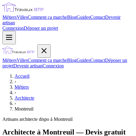
Métiers
Villes
Comment ça marche
Blog
Guides
Contact
Devenir
artisan
Connexion
Déposer un projet
Métiers
Villes
Comment ça marche
Blog
Guides
Contact
Déposer un
projet
Devenir artisan
Connexion
Accueil
›
Métiers
›
Architecte
›
Montreuil
Artisans
architecte
dispo à
Montreuil
Architecte à Montreuil — Devis gratuit