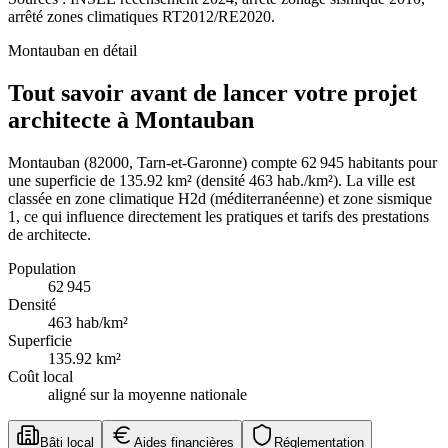
arrêté zones climatiques RT2012/RE2020.
Montauban
en détail
Tout savoir avant de lancer votre projet
architecte à Montauban
Montauban (82000, Tarn-et-Garonne) compte 62 945 habitants pour
une superficie de 135.92 km² (densité 463 hab./km²). La ville est
classée en zone climatique H2d (méditerranéenne) et zone sismique
1, ce qui influence directement les pratiques et tarifs des prestations
de architecte.
Population
62 945
Densité
463
hab/km²
Superficie
135.92
km²
Coût local
aligné sur la moyenne nationale
Bâti local
Aides financières
Réglementation