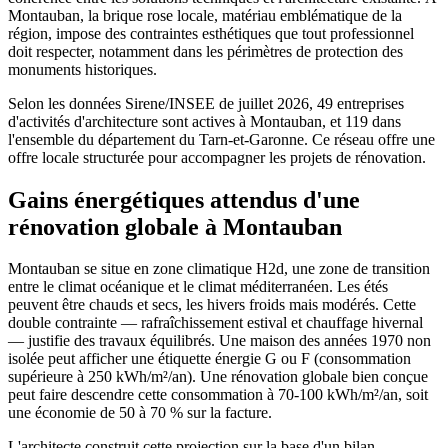
Montauban, la brique rose locale, matériau emblématique de la
région, impose des contraintes esthétiques que tout professionnel
doit respecter, notamment dans les périmètres de protection des
monuments historiques.
Selon les données Sirene/INSEE de juillet 2026, 49 entreprises
d'activités d'architecture sont actives à Montauban, et 119 dans
l'ensemble du département du Tarn-et-Garonne. Ce réseau offre une
offre locale structurée pour accompagner les projets de rénovation.
Gains énergétiques attendus d'une
rénovation globale à Montauban
Montauban se situe en zone climatique H2d, une zone de transition
entre le climat océanique et le climat méditerranéen. Les étés
peuvent être chauds et secs, les hivers froids mais modérés. Cette
double contrainte — rafraîchissement estival et chauffage hivernal
— justifie des travaux équilibrés. Une maison des années 1970 non
isolée peut afficher une étiquette énergie G ou F (consommation
supérieure à 250 kWh/m²/an). Une rénovation globale bien conçue
peut faire descendre cette consommation à 70-100 kWh/m²/an, soit
une économie de 50 à 70 % sur la facture.
L'architecte construit cette projection sur la base d'un bilan