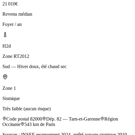
21 010
€
Revenu médian
Foyer / an
H2d
Zone RT2012
Sud — Hiver doux, été chaud sec
Zone
1
Sismique
Très faible (aucun risque)
Code postal
82000
Dép.
82
—
Tarn-et-Garonne
Région
Occitanie
543
km de Paris
Sources : INSEE recensement 2024, arrêté zonage sismique 2010,