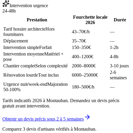
Intervention urgence
24-48h
Fourchette locale
Prestation
Durée
2026
Tarif horaire architecte
Hors
43–70
€/h
—
fournitures
Déplacement
35–70
€
—
Intervention simple
Forfait
150–350
€
1-2h
Intervention moyenne
Matériel +
400–1200
€
4-8h
pose
Chantier complet
Selon complexité
2000–8000
€
3-10 jours
2-6
Rénovation lourde
Tout inclus
6000–25000
€
semaines
Urgence nuit/week-end
Majoration
180–500
€/h
—
50-100%
Tarifs indicatifs 2026 à Montauban. Demandez un devis précis
gratuit avant intervention.
Obtenir un devis précis sous
2 à 5 semaines
Comparez 3 devis d'artisans vérifiés à
Montauban
.