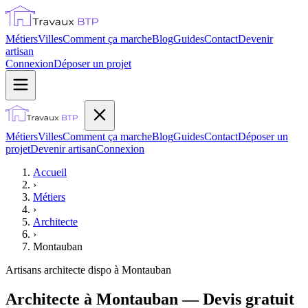
Métiers
Villes
Comment ça marche
Blog
Guides
Contact
Devenir
artisan
Connexion
Déposer un projet
Métiers
Villes
Comment ça marche
Blog
Guides
Contact
Déposer un
projet
Devenir artisan
Connexion
Accueil
›
Métiers
›
Architecte
›
Montauban
Artisans
architecte
dispo à
Montauban
Architecte à Montauban — Devis gratuit