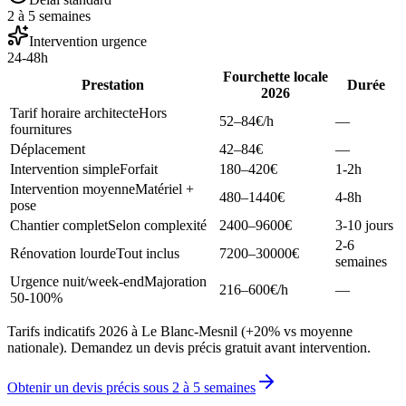
2 à 5 semaines
Intervention urgence
24-48h
Fourchette locale
Prestation
Durée
2026
Tarif horaire architecte
Hors
52–84
€/h
—
fournitures
Déplacement
42–84
€
—
Intervention simple
Forfait
180–420
€
1-2h
Intervention moyenne
Matériel +
480–1440
€
4-8h
pose
Chantier complet
Selon complexité
2400–9600
€
3-10 jours
2-6
Rénovation lourde
Tout inclus
7200–30000
€
semaines
Urgence nuit/week-end
Majoration
216–600
€/h
—
50-100%
Tarifs indicatifs 2026 à Le Blanc-Mesnil (+20% vs moyenne
nationale). Demandez un devis précis gratuit avant intervention.
Obtenir un devis précis sous
2 à 5 semaines