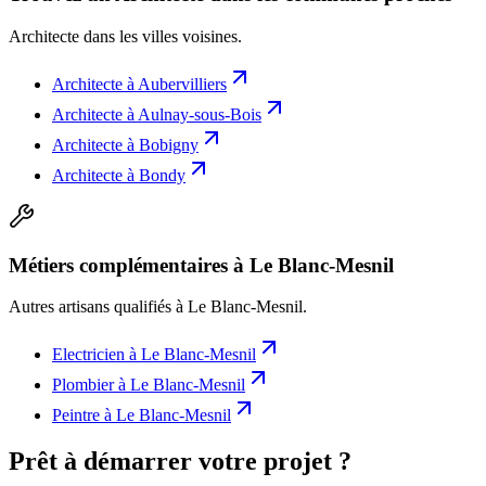
Architecte
dans les villes voisines.
Architecte
à
Aubervilliers
Architecte
à
Aulnay-sous-Bois
Architecte
à
Bobigny
Architecte
à
Bondy
Métiers complémentaires à Le Blanc-Mesnil
Autres artisans qualifiés à
Le Blanc-Mesnil
.
Electricien
à
Le Blanc-Mesnil
Plombier
à
Le Blanc-Mesnil
Peintre
à
Le Blanc-Mesnil
Prêt à démarrer votre projet ?