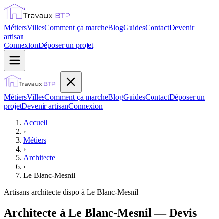
Métiers
Villes
Comment ça marche
Blog
Guides
Contact
Devenir
artisan
Connexion
Déposer un projet
Métiers
Villes
Comment ça marche
Blog
Guides
Contact
Déposer un
projet
Devenir artisan
Connexion
Accueil
›
Métiers
›
Architecte
›
Le Blanc-Mesnil
Artisans
architecte
dispo à
Le Blanc-Mesnil
Architecte à Le Blanc-Mesnil — Devis