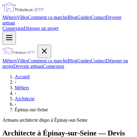
Métiers
Villes
Comment ça marche
Blog
Guides
Contact
Devenir
artisan
Connexion
Déposer un projet
Métiers
Villes
Comment ça marche
Blog
Guides
Contact
Déposer un
projet
Devenir artisan
Connexion
Accueil
›
Métiers
›
Architecte
›
Épinay-sur-Seine
Artisans
architecte
dispo à
Épinay-sur-Seine
Architecte à Épinay-sur-Seine — Devis