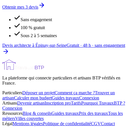
Obtenir mes 3 devis
Sans engagement
100 % gratuit
Sous 2 à 5 semaines
Devis architecte à Épinay-sur-Seine
Gratuit · 48 h · sans engagement
La plateforme qui connecte particuliers et artisans BTP vérifiés en
France.
Particuliers
Déposer un projet
Comment ça marche ?
Trouver un
artisan
Calculer mon budget
Guides travaux
Connexion
Artisans
Devenir artisan
Inscription pro
Tarifs
Pourquoi TravauxBTP ?
Connexion
Ressources
Blog & conseils
Guides travaux
Prix des travaux
Tous les
métiers
Villes couvertes
Légal
Mentions légales
Politique de confidentialité
CGV
Contact