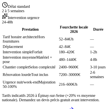
Délai standard
2 à 5 semaines
Intervention urgence
24-48h
Fourchette locale
Prestation
Durée
2026
Tarif horaire architecte
Hors
52–84
€/h
—
fournitures
Déplacement
42–84
€
—
Intervention simple
Forfait
180–420
€
1-2h
Intervention moyenne
Matériel +
480–1440
€
4-8h
pose
Chantier complet
Selon complexité
2400–9600
€
3-10 jours
2-6
Rénovation lourde
Tout inclus
7200–30000
€
semaines
Urgence nuit/week-end
Majoration
216–600
€/h
—
50-100%
Tarifs indicatifs 2026 à Épinay-sur-Seine (+20% vs moyenne
nationale). Demandez un devis précis gratuit avant intervention.