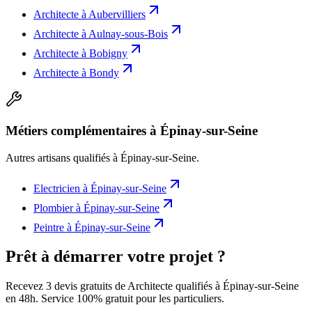
Architecte
à
Aubervilliers
Architecte
à
Aulnay-sous-Bois
Architecte
à
Bobigny
Architecte
à
Bondy
Métiers complémentaires à Épinay-sur-Seine
Autres artisans qualifiés à
Épinay-sur-Seine
.
Electricien
à
Épinay-sur-Seine
Plombier
à
Épinay-sur-Seine
Peintre
à
Épinay-sur-Seine
Prêt à démarrer votre projet ?
Recevez 3 devis gratuits de Architecte qualifiés à Épinay-sur-Seine
en 48h. Service 100% gratuit pour les particuliers.