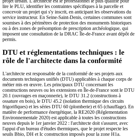
projet urbain. L'architecte est le professionnel le plus qualifié pour
lire le PLU, identifier les contraintes spécifiques à la parcelle et
concevoir un projet qui s'y inscrit, en anticipant les observations du
service instructeur. En Seine-Saint-Denis, certaines communes sont
soumises à des périmètres de protection des monuments historiques
ou à des zones de présomption de prescription archéologique, qui
imposent une consultation de la DRAC Île-de-France avant dépôt de
permis.
DTU et réglementations techniques : le
rôle de l'architecte dans la conformité
L'architecte est responsable de la conformité de ses projets aux
documents techniques unifiés (DTU) applicables à chaque corps de
métier mis en œuvre. Les principaux DTU concernant les
constructions neuves ou les extensions en Île-de-France sont le DTU
20.1 (ouvrages en maçonnerie), le DTU 31.2 (constructions à
ossature en bois), le DTU 45.2 (isolation thermique des circuits
frigorifiques) et les séries DTU 60 (plomberie) et 65 (chauffage). En
matière de performance énergétique, la RE2020 (Réglementation
Environnementale 2020) est applicable à toutes les constructions
neuves depuis le 1er janvier 2022 : l'architecte doit s'assurer, avec
l'appui d'un bureau d'études thermiques, que le projet respecte les
seuils Bbio, DH et Ic construction imposés pour la zone H1a.