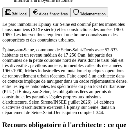
inférieur à la moyenne nationale
Bâti local
Aides financières
Réglementation
Le parc immobilier Épinay-sur-Seine est dominé par les immeubles
haussmanniens (XIXe siècle) et les constructions des années 1960-
1980. Les interventions requièrent une bonne connaissance des
copropriétés et des contraintes urbaines.
Épinay-sur-Seine, commune de Seine-Saint-Denis avec 52 833
habitants et un revenu médian de 17 250 €/an, fait partie des
communes de la petite couronne nord de Paris dont le tissu bâti est
très diversifié : pavillons anciens, immeubles collectifs des années
1960-1990, friches industrielles en mutation et quelques opérations
de renouvellement urbain récentes. Faire appel à un architecte dans
ce contexte implique de naviguer dans un cadre réglementaire dense,
entre les règles nationales, les spécificités du plan local d'urbanisme
(PLU) d'Épinay-sur-Seine, les obligations liées au permis de
construire et les garanties légales propres aux missions
d'architecture. Selon Sirene/INSEE (juillet 2026), 14 cabinets
d'activités d'architecture exercent à Épinay-sur-Seine, dans un
département de Seine-Saint-Denis qui en compte 1 344.
Recours obligatoire à l'architecte : ce que