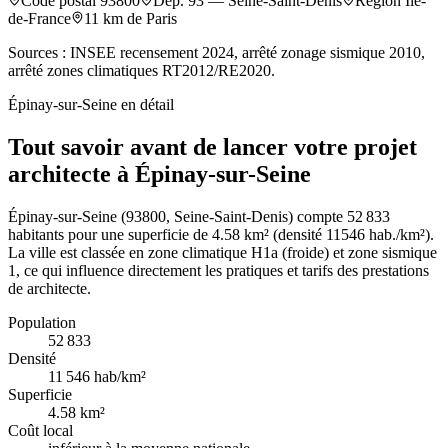
Code postal
93800
Dép.
93
—
Seine-Saint-Denis
Région
Île-
de-France
11
km de Paris
Sources : INSEE recensement 2024, arrêté zonage sismique 2010,
arrêté zones climatiques RT2012/RE2020.
Épinay-sur-Seine
en détail
Tout savoir avant de lancer votre projet
architecte à Épinay-sur-Seine
Épinay-sur-Seine (93800, Seine-Saint-Denis) compte 52 833
habitants pour une superficie de 4.58 km² (densité 11546 hab./km²).
La ville est classée en zone climatique H1a (froide) et zone sismique
1, ce qui influence directement les pratiques et tarifs des prestations
de architecte.
Population
52 833
Densité
11 546
hab/km²
Superficie
4.58
km²
Coût local