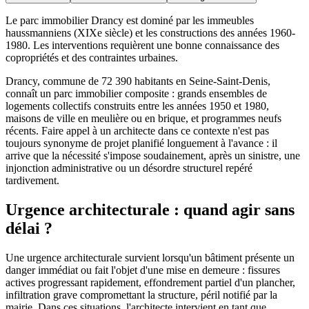
Le parc immobilier Drancy est dominé par les immeubles
haussmanniens (XIXe siècle) et les constructions des années 1960-
1980. Les interventions requièrent une bonne connaissance des
copropriétés et des contraintes urbaines.
Drancy, commune de 72 390 habitants en Seine-Saint-Denis,
connaît un parc immobilier composite : grands ensembles de
logements collectifs construits entre les années 1950 et 1980,
maisons de ville en meulière ou en brique, et programmes neufs
récents. Faire appel à un architecte dans ce contexte n'est pas
toujours synonyme de projet planifié longuement à l'avance : il
arrive que la nécessité s'impose soudainement, après un sinistre, une
injonction administrative ou un désordre structurel repéré
tardivement.
Urgence architecturale : quand agir sans
délai ?
Une urgence architecturale survient lorsqu'un bâtiment présente un
danger immédiat ou fait l'objet d'une mise en demeure : fissures
actives progressant rapidement, effondrement partiel d'un plancher,
infiltration grave compromettant la structure, péril notifié par la
mairie. Dans ces situations, l'architecte intervient en tant que