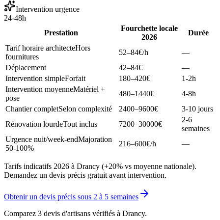
Intervention urgence
24-48h
Fourchette locale
Prestation
Durée
2026
Tarif horaire architecte
Hors
52–84
€/h
—
fournitures
Déplacement
42–84
€
—
Intervention simple
Forfait
180–420
€
1-2h
Intervention moyenne
Matériel +
480–1440
€
4-8h
pose
Chantier complet
Selon complexité
2400–9600
€
3-10 jours
2-6
Rénovation lourde
Tout inclus
7200–30000
€
semaines
Urgence nuit/week-end
Majoration
216–600
€/h
—
50-100%
Tarifs indicatifs 2026 à Drancy (+20% vs moyenne nationale).
Demandez un devis précis gratuit avant intervention.
Obtenir un devis précis sous
2 à 5 semaines
Comparez 3 devis d'artisans vérifiés à
Drancy
.