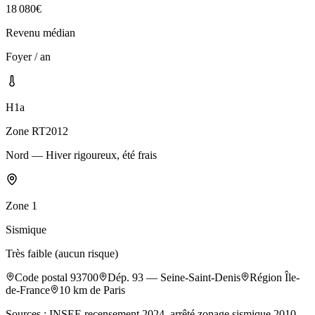
18 080
€
Revenu médian
Foyer / an
H1a
Zone RT2012
Nord — Hiver rigoureux, été frais
Zone
1
Sismique
Très faible (aucun risque)
Code postal
93700
Dép.
93
—
Seine-Saint-Denis
Région
Île-
de-France
10
km de Paris
Sources : INSEE recensement 2024, arrêté zonage sismique 2010,