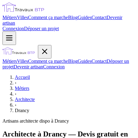
Métiers
Villes
Comment ça marche
Blog
Guides
Contact
Devenir
artisan
Connexion
Déposer un projet
Métiers
Villes
Comment ça marche
Blog
Guides
Contact
Déposer un
projet
Devenir artisan
Connexion
Accueil
›
Métiers
›
Architecte
›
Drancy
Artisans
architecte
dispo à
Drancy
Architecte à Drancy — Devis gratuit en