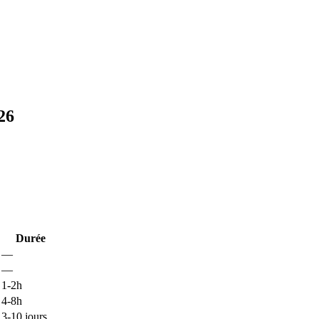
26
Durée
—
—
1-2h
4-8h
3-10 jours