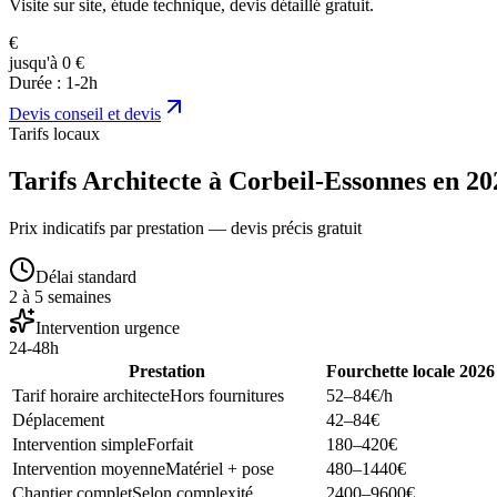
Visite sur site, étude technique, devis détaillé gratuit.
€
jusqu'à 0 €
Durée :
1-2h
Devis
conseil et devis
Tarifs locaux
Tarifs Architecte à Corbeil-Essonnes en 20
Prix indicatifs par prestation — devis précis gratuit
Délai standard
2 à 5 semaines
Intervention urgence
24-48h
Prestation
Fourchette locale 2026
Tarif horaire architecte
Hors fournitures
52–84
€/h
Déplacement
42–84
€
Intervention simple
Forfait
180–420
€
Intervention moyenne
Matériel + pose
480–1440
€
Chantier complet
Selon complexité
2400–9600
€