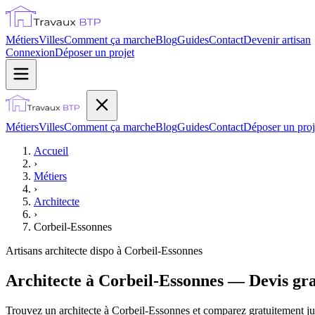
Métiers
Villes
Comment ça marche
Blog
Guides
Contact
Devenir artisan
Connexion
Déposer un projet
Métiers
Villes
Comment ça marche
Blog
Guides
Contact
Déposer un proj
Accueil
›
Métiers
›
Architecte
›
Corbeil-Essonnes
Artisans
architecte
dispo à
Corbeil-Essonnes
Architecte à Corbeil-Essonnes — Devis gra
Trouvez un architecte à Corbeil-Essonnes et comparez gratuitement jusq