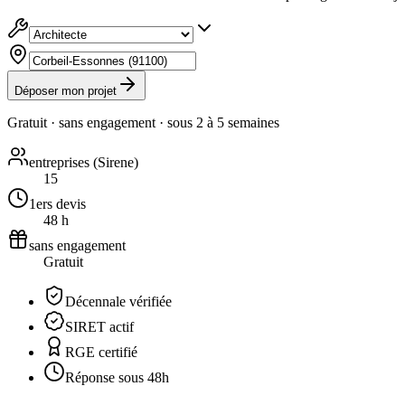
Déposer mon projet
Gratuit · sans engagement · sous
2 à 5 semaines
entreprises (Sirene)
15
1ers devis
48 h
sans engagement
Gratuit
Décennale vérifiée
SIRET actif
RGE certifié
Réponse sous 48h