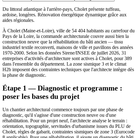
Du littoral atlantique à l'arrière-pays, Cholet présente tuffeau,
ardoise, longères. Rénovation énergétique dynamique grâce aux
aides régionales.
À Cholet (Maine-et-Loire), ville de 54 404 habitants au carrefour du
Pays de la Loire, la commande architecturale couvre aussi bien la
construction neuve que la réhabilitation du bâti ancien — tissu
industriel textile reconverti, maisons de ville et pavillons des années
1970-2000. Selon les données Sirene/INSEE de juillet 2026, 31
entreprises d'activités d'architecture sont actives à Cholet, pour 389
dans l'ensemble du département. La zone sismique 3 et le climat
H2b imposent des contraintes techniques que l'architecte intègre dès
la phase de diagnostic.
Étape 1 — Diagnostic et programme :
poser les bases du projet
Un chantier architectural commence toujours par une phase de
diagnostic, qu'il s'agisse d'une construction neuve ou d'une
réhabilitation. Pour un projet neuf, l'architecte analyse le terrain :
orientation, topographie, servitudes d'urbanisme issues du PLU de
Cholet, règles de gabarit, contraintes sismiques de zone 3 (Eurocode
8 applicable). Pour une réhabilitation, il ajoute un diagnostic du bâti