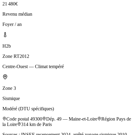
21 480
€
Revenu médian
Foyer / an
H2b
Zone RT2012
Centre-Ouest — Climat tempéré
Zone
3
Sismique
Modéré (DTU spécifiques)
Code postal
49300
Dép.
49
—
Maine-et-Loire
Région
Pays de
la Loire
314
km de Paris
Sources : INSEE recensement 2024, arrêté zonage sismique 2010,