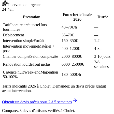
Intervention urgence
24-48h
Fourchette locale
Prestation
Durée
2026
Tarif horaire architecte
Hors
43–70
€/h
—
fournitures
Déplacement
35–70
€
—
Intervention simple
Forfait
150–350
€
1-2h
Intervention moyenne
Matériel +
400–1200
€
4-8h
pose
Chantier complet
Selon complexité
2000–8000
€
3-10 jours
2-6
Rénovation lourde
Tout inclus
6000–25000
€
semaines
Urgence nuit/week-end
Majoration
180–500
€/h
—
50-100%
Tarifs indicatifs 2026 à Cholet. Demandez un devis précis gratuit
avant intervention.
Obtenir un devis précis sous
2 à 5 semaines
Comparez 3 devis d'artisans vérifiés à
Cholet
.