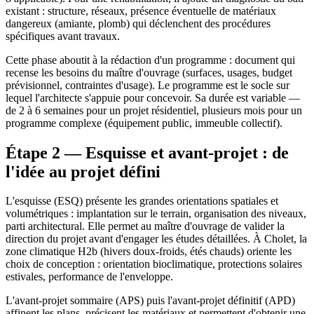
existant : structure, réseaux, présence éventuelle de matériaux
dangereux (amiante, plomb) qui déclenchent des procédures
spécifiques avant travaux.
Cette phase aboutit à la rédaction d'un programme : document qui
recense les besoins du maître d'ouvrage (surfaces, usages, budget
prévisionnel, contraintes d'usage). Le programme est le socle sur
lequel l'architecte s'appuie pour concevoir. Sa durée est variable —
de 2 à 6 semaines pour un projet résidentiel, plusieurs mois pour un
programme complexe (équipement public, immeuble collectif).
Étape 2 — Esquisse et avant-projet : de
l'idée au projet défini
L'esquisse (ESQ) présente les grandes orientations spatiales et
volumétriques : implantation sur le terrain, organisation des niveaux,
parti architectural. Elle permet au maître d'ouvrage de valider la
direction du projet avant d'engager les études détaillées. À Cholet, la
zone climatique H2b (hivers doux-froids, étés chauds) oriente les
choix de conception : orientation bioclimatique, protections solaires
estivales, performance de l'enveloppe.
L'avant-projet sommaire (APS) puis l'avant-projet définitif (APD)
affinent les plans, précisent les matériaux et permettent d'obtenir une