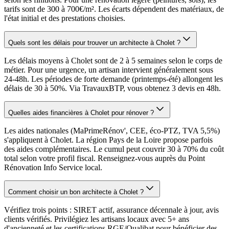
tarifs sont de 300 à 700€/m². Les écarts dépendent des matériaux, de
l'état initial et des prestations choisies.
Quels sont les délais pour trouver un architecte à Cholet ?
Les délais moyens à Cholet sont de 2 à 5 semaines selon le corps de
métier. Pour une urgence, un artisan intervient généralement sous
24-48h. Les périodes de forte demande (printemps-été) allongent les
délais de 30 à 50%. Via TravauxBTP, vous obtenez 3 devis en 48h.
Quelles aides financières à Cholet pour rénover ?
Les aides nationales (MaPrimeRénov', CEE, éco-PTZ, TVA 5,5%)
s'appliquent à Cholet. La région Pays de la Loire propose parfois
des aides complémentaires. Le cumul peut couvrir 30 à 70% du coût
total selon votre profil fiscal. Renseignez-vous auprès du Point
Rénovation Info Service local.
Comment choisir un bon architecte à Cholet ?
Vérifiez trois points : SIRET actif, assurance décennale à jour, avis
clients vérifiés. Privilégiez les artisans locaux avec 5+ ans
d'ancienneté et les certifications RGE/Qualibat pour bénéficier des