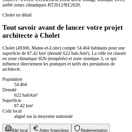
arrêté zones climatiques RT2012/RE2020.
Cholet
en détail
Tout savoir avant de lancer votre projet
architecte à Cholet
Cholet (49300, Maine-et-Loire) compte 54 404 habitants pour une
superficie de 87.42 km² (densité 622 hab./km²). La ville est classée
en zone climatique H2b (tempérée) et zone sismique 3, ce qui
influence directement les pratiques et tarifs des prestations de
architecte.
Population
54 404
Densité
622
hab/km²
Superficie
87.42
km²
Coût local
aligné sur la moyenne nationale
Bâti local
Aides financières
Réglementation