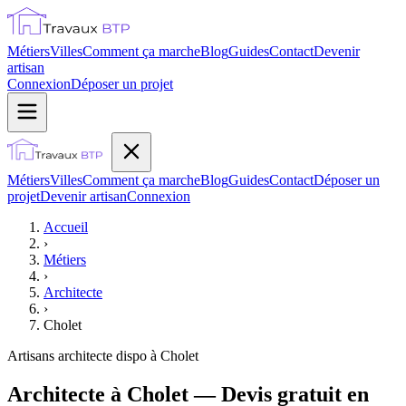
Métiers
Villes
Comment ça marche
Blog
Guides
Contact
Devenir
artisan
Connexion
Déposer un projet
Métiers
Villes
Comment ça marche
Blog
Guides
Contact
Déposer un
projet
Devenir artisan
Connexion
Accueil
›
Métiers
›
Architecte
›
Cholet
Artisans
architecte
dispo à
Cholet
Architecte à Cholet — Devis gratuit en