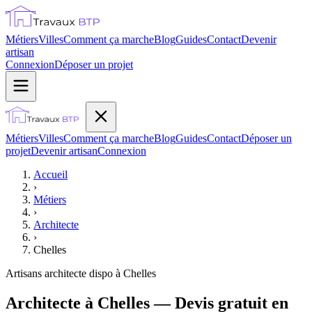
Métiers
Villes
Comment ça marche
Blog
Guides
Contact
Devenir
artisan
Connexion
Déposer un projet
Métiers
Villes
Comment ça marche
Blog
Guides
Contact
Déposer un
projet
Devenir artisan
Connexion
Accueil
›
Métiers
›
Architecte
›
Chelles
Artisans
architecte
dispo à
Chelles
Architecte à Chelles — Devis gratuit en