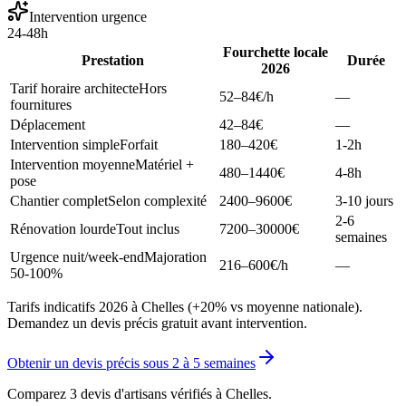
Intervention urgence
24-48h
Fourchette locale
Prestation
Durée
2026
Tarif horaire architecte
Hors
52–84
€/h
—
fournitures
Déplacement
42–84
€
—
Intervention simple
Forfait
180–420
€
1-2h
Intervention moyenne
Matériel +
480–1440
€
4-8h
pose
Chantier complet
Selon complexité
2400–9600
€
3-10 jours
2-6
Rénovation lourde
Tout inclus
7200–30000
€
semaines
Urgence nuit/week-end
Majoration
216–600
€/h
—
50-100%
Tarifs indicatifs 2026 à Chelles (+20% vs moyenne nationale).
Demandez un devis précis gratuit avant intervention.
Obtenir un devis précis sous
2 à 5 semaines
Comparez 3 devis d'artisans vérifiés à
Chelles
.