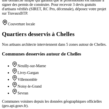
une démarche simple qui garantit que le professionnel est habilité à
signer des permis de construire. Pour recevoir 3 devis gratuits
d'artisans vérifiés (SIRET, RC Pro, décennale), déposez votre projet
sur TravauxBTP.
Couverture locale
Quartiers desservis à Chelles
Nos artisans
architecte
interviennent dans
5
zones
autour de
Chelles
.
Communes desservies autour de
Chelles
Neuilly-sur-Marne
Livry-Gargan
Villemomble
Noisy-le-Grand
Sevran
Communes voisines depuis les données géographiques officielles
(geo.api.gouv.fr).