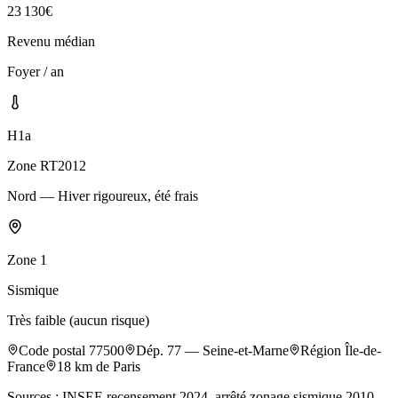
23 130
€
Revenu médian
Foyer / an
H1a
Zone RT2012
Nord — Hiver rigoureux, été frais
Zone
1
Sismique
Très faible (aucun risque)
Code postal
77500
Dép.
77
—
Seine-et-Marne
Région
Île-de-
France
18
km de Paris
Sources : INSEE recensement 2024, arrêté zonage sismique 2010,