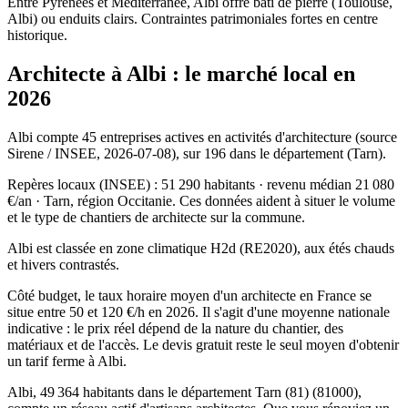
Entre Pyrénées et Méditerranée, Albi offre bâti de pierre (Toulouse,
Albi) ou enduits clairs. Contraintes patrimoniales fortes en centre
historique.
Architecte à Albi : le marché local en
2026
Albi compte 45 entreprises actives en activités d'architecture (source
Sirene / INSEE, 2026-07-08), sur 196 dans le département (Tarn).
Repères locaux (INSEE) : 51 290 habitants · revenu médian 21 080
€/an · Tarn, région Occitanie. Ces données aident à situer le volume
et le type de chantiers de architecte sur la commune.
Albi est classée en zone climatique H2d (RE2020), aux étés chauds
et hivers contrastés.
Côté budget, le taux horaire moyen d'un architecte en France se
situe entre 50 et 120 €/h en 2026. Il s'agit d'une moyenne nationale
indicative : le prix réel dépend de la nature du chantier, des
matériaux et de l'accès. Le devis gratuit reste le seul moyen d'obtenir
un tarif ferme à Albi.
Albi, 49 364 habitants dans le département Tarn (81) (81000),