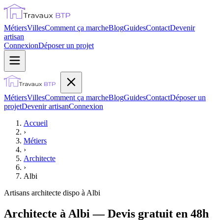
Métiers
Villes
Comment ça marche
Blog
Guides
Contact
Devenir
artisan
Connexion
Déposer un projet
Métiers
Villes
Comment ça marche
Blog
Guides
Contact
Déposer un
projet
Devenir artisan
Connexion
Accueil
›
Métiers
›
Architecte
›
Albi
Artisans
architecte
dispo à
Albi
Architecte à Albi — Devis gratuit en 48h