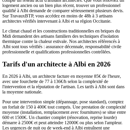
compte un réseau actif d'artisans architectes. Que vous rénoviez un
logement ancien ou un bien plus récent, trouver un professionnel
qualifié à Albi demande de comparer sérieusement plusieurs devis.
Sur TravauxBTP, vous accédez en moins de 48h à 3 artisans
architectes vérifiés intervenant à Albi et sa région Occitanie.
Le climat chaud et les constructions traditionnelles en briques du
Midi demandent des artisans familiers des techniques d'isolation
thermique contre la chaleur estivale. Nos architectes référencés à
Albi sont tous vérifiés : assurance décennale, responsabilité civile
professionnelle et qualifications professionnelles contrôlées.
Tarifs d'un architecte à Albi en 2026
En 2026 à Albi, un architecte facture en moyenne 85€ de l'heure,
avec une fourchette de 77 à 136€/h selon la complexité de
l'intervention et la réputation de l'artisan. Les tarifs à Albi sont dans
la moyenne nationale.
Pour une intervention simple (dépannage, pose standard), comptez
un forfait de 150 à 400€ tout compris. Une prestation de complexité
moyenne (installation, remplacement avec fournitures) se situe entre
600 et 1500€. Un chantier complet (rénovation, reprise lourde)
démarre à 2500€ et peut atteindre 12000€ ou plus selon l'ampleur.
Les urgences de nuit ou de week-end à Albi entraînent une