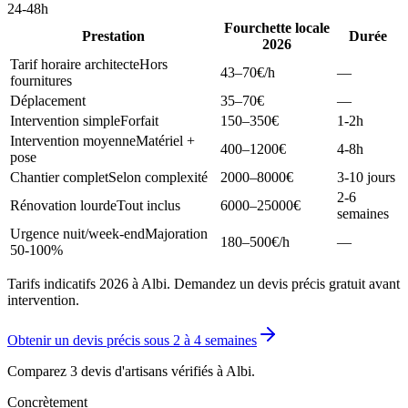
24-48h
Fourchette locale
Prestation
Durée
2026
Tarif horaire architecte
Hors
43–70
€/h
—
fournitures
Déplacement
35–70
€
—
Intervention simple
Forfait
150–350
€
1-2h
Intervention moyenne
Matériel +
400–1200
€
4-8h
pose
Chantier complet
Selon complexité
2000–8000
€
3-10 jours
2-6
Rénovation lourde
Tout inclus
6000–25000
€
semaines
Urgence nuit/week-end
Majoration
180–500
€/h
—
50-100%
Tarifs indicatifs 2026 à Albi. Demandez un devis précis gratuit avant
intervention.
Obtenir un devis précis sous
2 à 4 semaines
Comparez 3 devis d'artisans vérifiés à
Albi
.
Concrètement