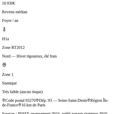
16 930
€
Revenu médian
Foyer / an
H1a
Zone RT2012
Nord — Hiver rigoureux, été frais
Zone
1
Sismique
Très faible (aucun risque)
Code postal
93270
Dép.
93
—
Seine-Saint-Denis
Région
Île-
de-France
16
km de Paris
Sources : INSEE recensement 2024, arrêté zonage sismique 2010,