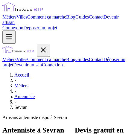
Métiers
Villes
Comment ça marche
Blog
Guides
Contact
Devenir
artisan
Connexion
Déposer un projet
Métiers
Villes
Comment ça marche
Blog
Guides
Contact
Déposer un
projet
Devenir artisan
Connexion
Accueil
›
Métiers
›
Antenniste
›
Sevran
Artisans
antenniste
dispo à
Sevran
Antenniste à Sevran — Devis gratuit en