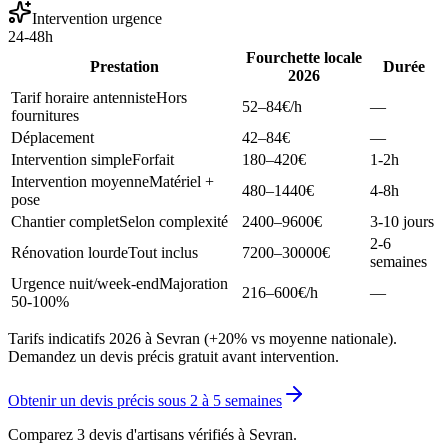
Intervention urgence
24-48h
Fourchette locale
Prestation
Durée
2026
Tarif horaire antenniste
Hors
52–84
€/h
—
fournitures
Déplacement
42–84
€
—
Intervention simple
Forfait
180–420
€
1-2h
Intervention moyenne
Matériel +
480–1440
€
4-8h
pose
Chantier complet
Selon complexité
2400–9600
€
3-10 jours
2-6
Rénovation lourde
Tout inclus
7200–30000
€
semaines
Urgence nuit/week-end
Majoration
216–600
€/h
—
50-100%
Tarifs indicatifs 2026 à Sevran (+20% vs moyenne nationale).
Demandez un devis précis gratuit avant intervention.
Obtenir un devis précis sous
2 à 5 semaines
Comparez 3 devis d'artisans vérifiés à
Sevran
.