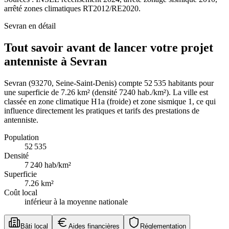
arrêté zones climatiques RT2012/RE2020.
Sevran
en détail
Tout savoir avant de lancer votre projet
antenniste à Sevran
Sevran (93270, Seine-Saint-Denis) compte 52 535 habitants pour
une superficie de 7.26 km² (densité 7240 hab./km²). La ville est
classée en zone climatique H1a (froide) et zone sismique 1, ce qui
influence directement les pratiques et tarifs des prestations de
antenniste.
Population
52 535
Densité
7 240
hab/km²
Superficie
7.26
km²
Coût local
inférieur à la moyenne nationale
Bâti local
Aides financières
Réglementation