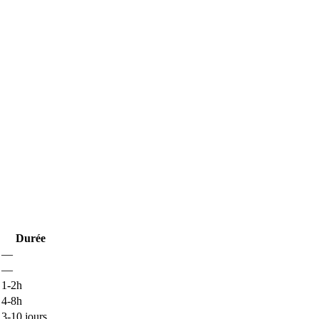
Durée
—
—
1-2h
4-8h
3-10 jours