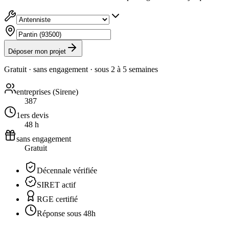
Déposer mon projet
Gratuit · sans engagement · sous
2 à 5 semaines
entreprises (Sirene)
387
1ers devis
48 h
sans engagement
Gratuit
Décennale vérifiée
SIRET actif
RGE certifié
Réponse sous 48h