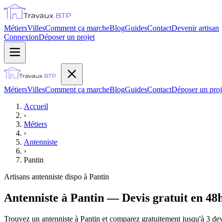
Métiers
Villes
Comment ça marche
Blog
Guides
Contact
Devenir artisan
Connexion
Déposer un projet
Métiers
Villes
Comment ça marche
Blog
Guides
Contact
Déposer un proj
Accueil
›
Métiers
›
Antenniste
›
Pantin
Artisans
antenniste
dispo à
Pantin
Antenniste à Pantin — Devis gratuit en 48
Trouvez un antenniste à Pantin et comparez gratuitement jusqu'à 3 devi