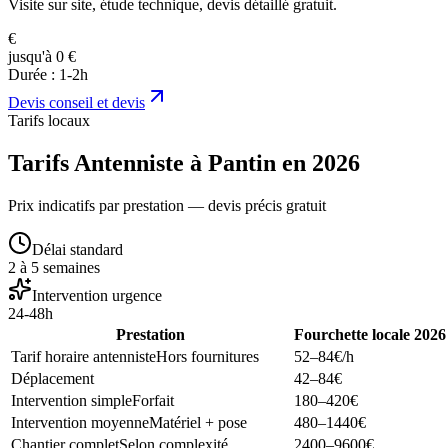
Visite sur site, étude technique, devis détaillé gratuit.
€
jusqu'à 0 €
Durée :
1-2h
Devis
conseil et devis
Tarifs locaux
Tarifs Antenniste à Pantin en 2026
Prix indicatifs par prestation — devis précis gratuit
Délai standard
2 à 5 semaines
Intervention urgence
24-48h
Prestation
Fourchette locale 2026
Tarif horaire antenniste
Hors fournitures
52–84
€/h
Déplacement
42–84
€
Intervention simple
Forfait
180–420
€
Intervention moyenne
Matériel + pose
480–1440
€
Chantier complet
Selon complexité
2400–9600
€