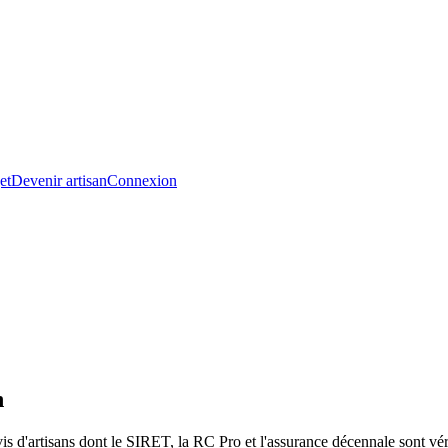
et
Devenir artisan
Connexion
h
s d'artisans dont le SIRET, la RC Pro et l'assurance décennale sont véri